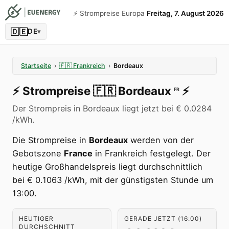
⚡️ Strompreise Europa
Freitag, 7. August 2026
🇩🇪
DE
▾
Startseite
›
🇫🇷
Frankreich
›
Bordeaux
⚡️
Strompreise
🇫🇷
Bordeaux
⚡️
FR
Der Strompreis in Bordeaux liegt jetzt bei € 0.0284
/kWh.
Die Strompreise in
Bordeaux
werden von der
Gebotszone
France
in Frankreich festgelegt. Der
heutige Großhandelspreis liegt durchschnittlich
bei € 0.1063 /kWh, mit der günstigsten Stunde um
13:00.
HEUTIGER
GERADE JETZT (16:00)
DURCHSCHNITT