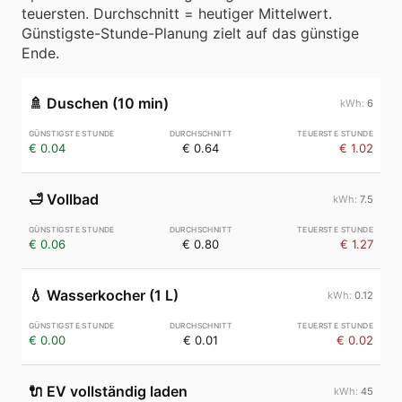
teuersten. Durchschnitt = heutiger Mittelwert.
Günstigste-Stunde-Planung zielt auf das günstige
Ende.
🚿
Duschen (10 min)
6
€ 0.04
€ 0.64
€ 1.02
🛁
Vollbad
7.5
€ 0.06
€ 0.80
€ 1.27
💧
Wasserkocher (1 L)
0.12
€ 0.00
€ 0.01
€ 0.02
🔌
EV vollständig laden
45