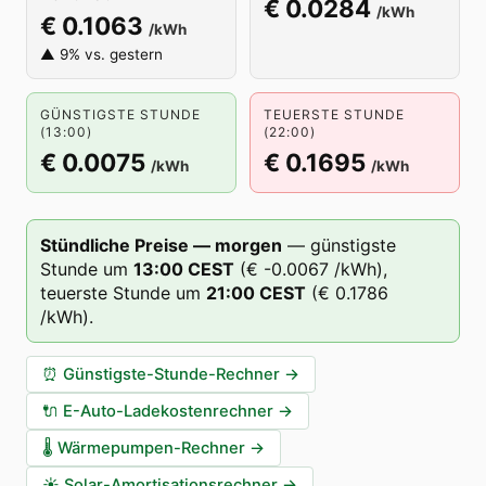
€ 0.0284
/kWh
€ 0.1063
/kWh
▲ 9% vs. gestern
GÜNSTIGSTE STUNDE
TEUERSTE STUNDE
(13:00)
(22:00)
€ 0.0075
€ 0.1695
/kWh
/kWh
Stündliche Preise — morgen
—
günstigste
Stunde um
13
:00
CEST
(
€ -0.0067
/kWh),
teuerste Stunde um
21
:00
CEST
(
€ 0.1786
/kWh).
⏰
Günstigste-Stunde-Rechner
→
🔌
E-Auto-Ladekostenrechner
→
🌡️
Wärmepumpen-Rechner
→
☀️
Solar-Amortisationsrechner
→