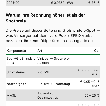
2025-09
€ 0.0362
/kWh
€ 36.16
Warum Ihre Rechnung höher ist als der
Spotpreis
Die Preise auf dieser Seite sind Großhandels-Spot —
was Versorger auf dem Nord Pool / EPEX-Markt
bezahlen. Ihre endgültige Stromrechnung addiert:
Komponente
Art
Ca.
Spot-/Großhandels
Variabel — Spotpreis-
—
preis
Auktion
€ 0.005 – 0.20
Stromsteuer
Pro kWh
/kWh
€ 0.05 – 0.15
Netzentgelte
Pro kWh + Festbetrag
/kWh
Prozent vom
MwSt.
20 – 25 %
Gesamtbetrag
€ 0.005 – 0.05