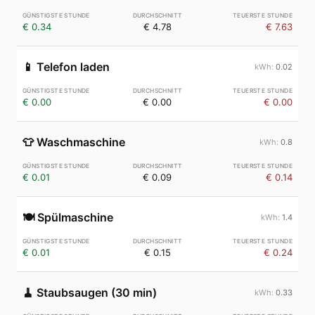
€ 0.34
€ 4.78
€ 7.63
📱
Telefon laden
0.02
€ 0.00
€ 0.00
€ 0.00
👕
Waschmaschine
0.8
€ 0.01
€ 0.09
€ 0.14
🍽️
Spülmaschine
1.4
€ 0.01
€ 0.15
€ 0.24
🧹
Staubsaugen (30 min)
0.33