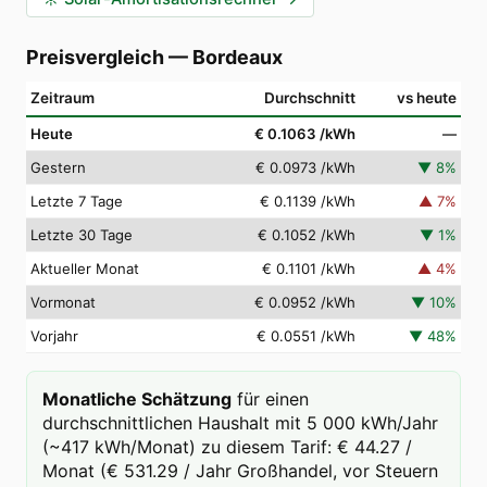
Preisvergleich
—
Bordeaux
Zeitraum
Durchschnitt
vs heute
Heute
€ 0.1063
/kWh
—
Gestern
€ 0.0973
/kWh
▼
8
%
Letzte 7 Tage
€ 0.1139
/kWh
▲
7
%
Letzte 30 Tage
€ 0.1052
/kWh
▼
1
%
Aktueller Monat
€ 0.1101
/kWh
▲
4
%
Vormonat
€ 0.0952
/kWh
▼
10
%
Vorjahr
€ 0.0551
/kWh
▼
48
%
Monatliche Schätzung
für einen
durchschnittlichen Haushalt mit 5 000 kWh/Jahr
(~417 kWh/Monat) zu diesem Tarif: € 44.27 /
Monat (€ 531.29 / Jahr Großhandel, vor Steuern