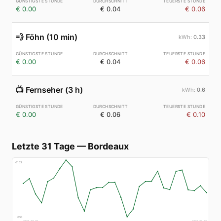
€ 0.00
€ 0.04
€ 0.06
💨
Föhn (10 min)
0.33
€ 0.00
€ 0.04
€ 0.06
📺
Fernseher (3 h)
0.6
€ 0.00
€ 0.06
€ 0.10
Letzte 31 Tage
—
Bordeaux
€
153
€
50