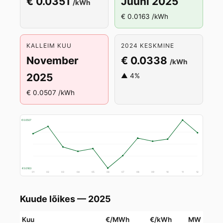
€ 0.0351
Juuni 2025
/kWh
€ 0.0163 /kWh
KALLEIM KUU
2024 KESKMINE
November
€ 0.0338
/kWh
2025
▲ 4%
€ 0.0507 /kWh
€ 0.0507
€ 0.0163
01
02
03
04
05
06
07
08
09
10
11
12
Kuude lõikes — 2025
Kuu
€/MWh
€/kWh
MW