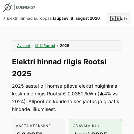
🇪🇪
⚡️ Elektri hinnad Euroopas
laupäev, 8. august 2026
ET
▾
Avaleht
›
🇸🇪
Rootsi
›
2025
Elektri hinnad riigis Rootsi
2025
2025 aastal oli homse päeva elektri hulgihinna
keskmine riigis Rootsi € 0.0351 /kWh (▲4% vs
2024). Allpool on kuude lõikes jaotus ja graafik
hindade liikumisest.
AASTA KESKMINE
ODAVAIM KUU