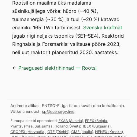
Rootsil on maailma üks madalama
süsinikujäljega võrke: hüdro (~40 %),
tuumaenergia (~30 %) ja tuul (~20 %) katavad
enamiku 165 TWh tarbimisest.
Svenska kraftnät
jagab riigi neljaks tsooniks (SE1–SE4). Reaktorid
Ringhalsis ja Forsmarkis: valitsuse pööre 2023,
neli uut reaktorit planeeritud 2030. aastateks.
←
Praegused elektrihinnad — Rootsi
Andmete allikas: ENTSO-E. Iga tsoon kuvab oma kohaliku aja.
Võtke ühendust:
sp@euenergy.live
.
Euroopa elektri operaatorid:
EXAA
(
Austria
)
,
EPEX
(
Belgia,
Prantsusmaa, Saksamaa, Holland, Šveits
)
,
IBEX
(
Bulgaaria
)
,
CROPEX
(
Horvaatia
)
,
OTE
(
Tšehhi
)
,
GME
(
Itaalia
)
,
HENEX
(
Kreeka
)
,