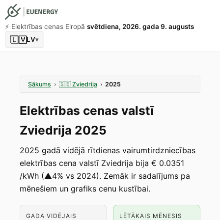
⚡️ Elektrības cenas Eiropā
svētdiena, 2026. gada 9. augusts
🇱🇻
LV
▾
Sākums
›
🇸🇪
Zviedrija
›
2025
Elektrības cenas valstī
Zviedrija 2025
2025 gadā vidējā rītdienas vairumtirdzniecības
elektrības cena valstī Zviedrija bija € 0.0351
/kWh (▲4% vs 2024). Zemāk ir sadalījums pa
mēnešiem un grafiks cenu kustībai.
GADA VIDĒJAIS
LĒTĀKAIS MĒNESIS