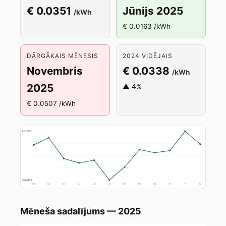
€ 0.0351
Jūnijs 2025
/kWh
€ 0.0163 /kWh
DĀRGĀKAIS MĒNESIS
2024 VIDĒJAIS
Novembris
€ 0.0338
/kWh
2025
▲ 4%
€ 0.0507 /kWh
€ 0.0507
€ 0.0163
01
02
03
04
05
06
07
08
09
10
11
12
Mēneša sadalījums — 2025