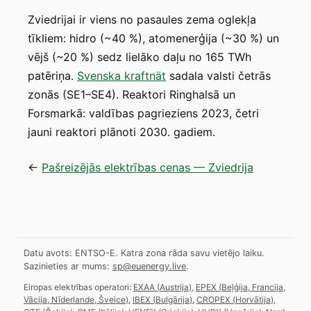
Zviedrijai ir viens no pasaules zema oglekļa
tīkliem: hidro (~40 %), atomenerģija (~30 %) un
vējš (~20 %) sedz lielāko daļu no 165 TWh
patēriņa.
Svenska kraftnät
sadala valsti četrās
zonās (SE1–SE4). Reaktori Ringhalsā un
Forsmarkā: valdības pagrieziens 2023, četri
jauni reaktori plānoti 2030. gadiem.
←
Pašreizējās elektrības cenas — Zviedrija
Datu avots: ENTSO-E. Katra zona rāda savu vietējo laiku.
Sazinieties ar mums:
sp@euenergy.live
.
Eiropas elektrības operatori:
EXAA
(
Austrija
)
,
EPEX
(
Beļģija, Francija,
Vācija, Nīderlande, Šveice
)
,
IBEX
(
Bulgārija
)
,
CROPEX
(
Horvātija
)
,