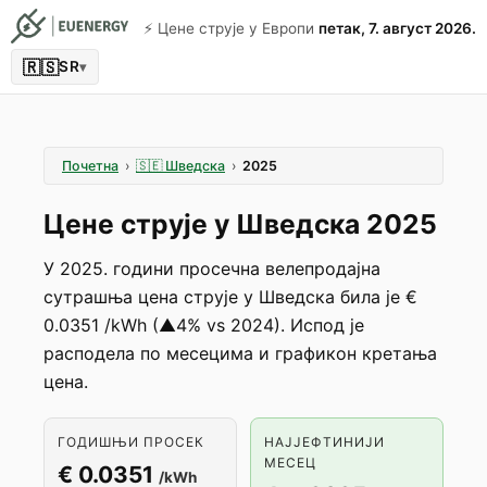
⚡️ Цене струје у Европи
петак, 7. август 2026.
🇷🇸
SR
▾
Почетна
›
🇸🇪
Шведска
›
2025
Цене струје у Шведска 2025
У 2025. години просечна велепродајна
сутрашња цена струје у Шведска била је €
0.0351 /kWh (▲4% vs 2024). Испод је
расподела по месецима и графикон кретања
цена.
ГОДИШЊИ ПРОСЕК
НАЈЈЕФТИНИЈИ
МЕСЕЦ
€ 0.0351
/kWh