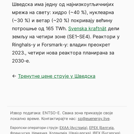
Шведска има једну од најнизкоугљичнијих
мрежа на свету: хидро (~40 %), нуклеарна
(~30 %) и ветар (~20 %) покривају већину
потрошње од 165 TWh.
Svenska kraftnät
дели
земљу на четири зоне (SE1–SE4). Реактори у
Ringhals-у и Forsmark-у: владин преокрет
2023., четири нова реактора планирана за
2030-е.
←
Тренутне цене струје у Шведска
Извор података: ENTSO-E. Свака зона приказује своје
локално време.
Контактирајте нас:
sp@euenergy.live
.
Европски оператори струје:
EXAA
(
Аустрија
)
,
EPEX
(
Белгија,
Француска, Немачка, Холандија, Швајцарска
)
,
IBEX
(
Бугарска
)
,