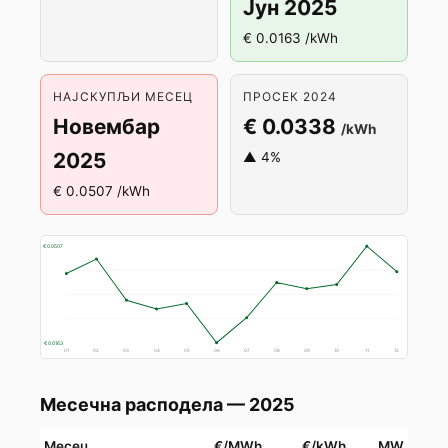
Јун 2025
€ 0.0163 /kWh
НАЈСКУПЉИ МЕСЕЦ
ПРОСЕК 2024
Новембар
€ 0.0338
/kWh
2025
▲ 4%
€ 0.0507 /kWh
€ 0.0507
€ 0.0163
01
02
03
04
05
06
07
08
09
10
11
12
Месечна расподела — 2025
Месец
€/MWh
€/kWh
MW