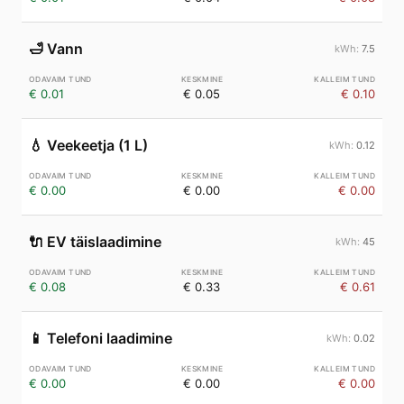
🛁
Vann
7.5
€ 0.01
€ 0.05
€ 0.10
💧
Veekeetja (1 L)
0.12
€ 0.00
€ 0.00
€ 0.00
🔌
EV täislaadimine
45
€ 0.08
€ 0.33
€ 0.61
📱
Telefoni laadimine
0.02
€ 0.00
€ 0.00
€ 0.00