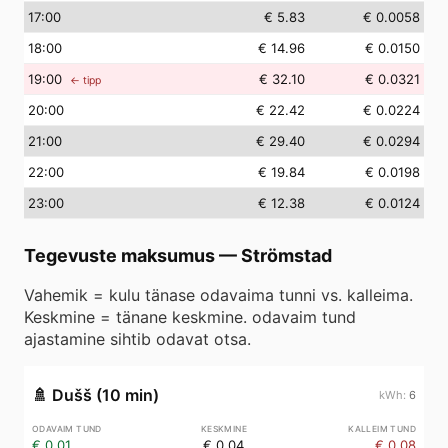
17
:00
€ 5.83
€ 0.0058
18
:00
€ 14.96
€ 0.0150
19
:00
€ 32.10
€ 0.0321
← tipp
20
:00
€ 22.42
€ 0.0224
21
:00
€ 29.40
€ 0.0294
22
:00
€ 19.84
€ 0.0198
23
:00
€ 12.38
€ 0.0124
Tegevuste maksumus
—
Strömstad
Vahemik = kulu tänase odavaima tunni vs. kalleima.
Keskmine = tänane keskmine. odavaim tund
ajastamine sihtib odavat otsa.
🚿
Dušš (10 min)
6
€ 0.01
€ 0.04
€ 0.08