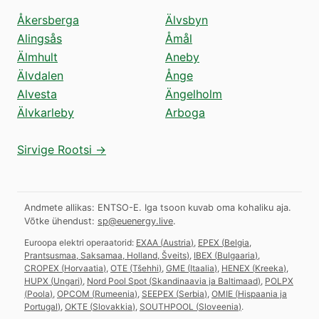
Åkersberga
Älvsbyn
Alingsås
Åmål
Älmhult
Aneby
Älvdalen
Ånge
Alvesta
Ängelholm
Älvkarleby
Arboga
Sirvige Rootsi →
Andmete allikas: ENTSO-E. Iga tsoon kuvab oma kohaliku aja.
Võtke ühendust:
sp@euenergy.live
.
Euroopa elektri operaatorid:
EXAA
(
Austria
)
,
EPEX
(
Belgia,
Prantsusmaa, Saksamaa, Holland, Šveits
)
,
IBEX
(
Bulgaaria
)
,
CROPEX
(
Horvaatia
)
,
OTE
(
Tšehhi
)
,
GME
(
Itaalia
)
,
HENEX
(
Kreeka
)
,
HUPX
(
Ungari
)
,
Nord Pool Spot
(
Skandinaavia ja Baltimaad
)
,
POLPX
(
Poola
)
,
OPCOM
(
Rumeenia
)
,
SEEPEX
(
Serbia
)
,
OMIE
(
Hispaania ja
Portugal
)
,
OKTE
(
Slovakkia
)
,
SOUTHPOOL
(
Sloveenia
)
.