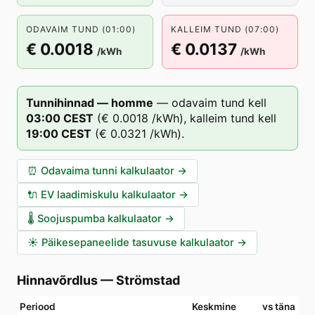
ODAVAIM TUND (01:00)
KALLEIM TUND (07:00)
€ 0.0018
€ 0.0137
/kWh
/kWh
Tunnihinnad — homme
—
odavaim tund kell
03
:00
CEST
(
€ 0.0018
/kWh),
kalleim tund kell
19
:00
CEST
(
€ 0.0321
/kWh).
⏰
Odavaima tunni kalkulaator
→
🔌
EV laadimiskulu kalkulaator
→
🌡️
Soojuspumba kalkulaator
→
☀️
Päikesepaneelide tasuvuse kalkulaator
→
Hinnavõrdlus
—
Strömstad
Periood
Keskmine
vs täna