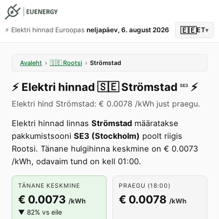
🇪🇪
⚡️ Elektri hinnad Euroopas
neljapäev, 6. august 2026
ET
▾
Avaleht
›
🇸🇪
Rootsi
›
Strömstad
⚡️
Elektri hinnad
🇸🇪
Strömstad
⚡️
SE3
Elektri hind Strömstad: € 0.0078 /kWh just praegu.
Elektri hinnad linnas
Strömstad
määratakse
pakkumistsooni
SE3 (Stockholm)
poolt riigis
Rootsi. Tänane hulgihinna keskmine on € 0.0073
/kWh, odavaim tund on kell 01:00.
TÄNANE KESKMINE
PRAEGU (18:00)
€ 0.0073
€ 0.0078
/kWh
/kWh
▼ 82% vs eile