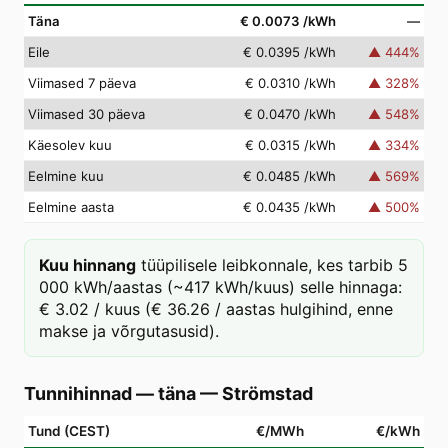
Täna
€ 0.0073
/kWh
—
Eile
€ 0.0395
/kWh
▲
444
%
Viimased 7 päeva
€ 0.0310
/kWh
▲
328
%
Viimased 30 päeva
€ 0.0470
/kWh
▲
548
%
Käesolev kuu
€ 0.0315
/kWh
▲
334
%
Eelmine kuu
€ 0.0485
/kWh
▲
569
%
Eelmine aasta
€ 0.0435
/kWh
▲
500
%
Kuu hinnang
tüüpilisele leibkonnale, kes tarbib 5
000 kWh/aastas (~417 kWh/kuus) selle hinnaga:
€ 3.02 / kuus (€ 36.26 / aastas hulgihind, enne
makse ja võrgutasusid).
Tunnihinnad — täna
—
Strömstad
Tund (CEST)
€/MWh
€/kWh