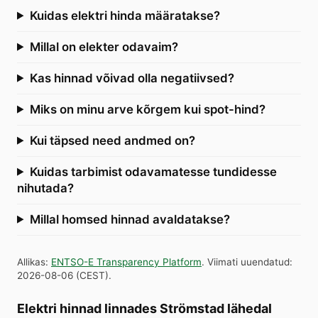
Kuidas elektri hinda määratakse?
Millal on elekter odavaim?
Kas hinnad võivad olla negatiivsed?
Miks on minu arve kõrgem kui spot-hind?
Kui täpsed need andmed on?
Kuidas tarbimist odavamatesse tundidesse
nihutada?
Millal homsed hinnad avaldatakse?
Allikas
:
ENTSO-E Transparency Platform
.
Viimati uuendatud
:
2026-08-06
(
CEST
).
Elektri hinnad linnades Strömstad lähedal