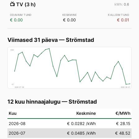
📺
TV (3 h)
0.6
€ 0.00
€ 0.00
€ 0.01
Viimased 31 päeva
—
Strömstad
€
83
€
7
2026-07-08
2026-08-07
12 kuu hinnaajalugu
—
Strömstad
Kuu
Keskmine
€/MWh
2026-08
€ 0.0282
/kWh
€ 28.15
2026-07
€ 0.0485
/kWh
€ 48.52