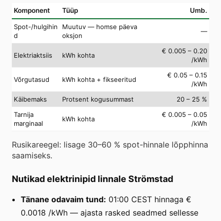
Komponent
Tüüp
Umb.
Spot-/hulgihin
Muutuv — homse päeva
—
d
oksjon
€ 0.005 – 0.20
Elektriaktsiis
kWh kohta
/kWh
€ 0.05 – 0.15
Võrgutasud
kWh kohta + fikseeritud
/kWh
Käibemaks
Protsent kogusummast
20 – 25 %
Tarnija
€ 0.005 – 0.05
kWh kohta
marginaal
/kWh
Rusikareegel: lisage 30–60 % spot-hinnale lõpphinna
saamiseks.
Nutikad elektrinipid linnale Strömstad
Tänane odavaim tund:
01:00 CEST hinnaga €
0.0018 /kWh — ajasta rasked seadmed sellesse