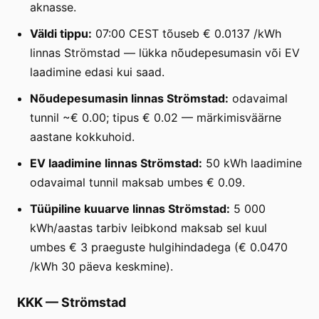
aknasse.
Väldi tippu:
07:00 CEST tõuseb € 0.0137 /kWh
linnas Strömstad — lükka nõudepesumasin või EV
laadimine edasi kui saad.
Nõudepesumasin linnas Strömstad:
odavaimal
tunnil ~€ 0.00; tipus € 0.02 — märkimisväärne
aastane kokkuhoid.
EV laadimine linnas Strömstad:
50 kWh laadimine
odavaimal tunnil maksab umbes € 0.09.
Tüüpiline kuuarve linnas Strömstad:
5 000
kWh/aastas tarbiv leibkond maksab sel kuul
umbes € 3 praeguste hulgihindadega (€ 0.0470
/kWh 30 päeva keskmine).
KKK
—
Strömstad