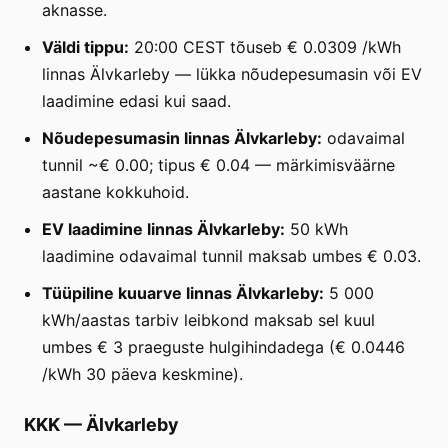
aknasse.
Väldi tippu:
20:00 CEST tõuseb € 0.0309 /kWh
linnas Älvkarleby — lükka nõudepesumasin või EV
laadimine edasi kui saad.
Nõudepesumasin linnas Älvkarleby:
odavaimal
tunnil ~€ 0.00; tipus € 0.04 — märkimisväärne
aastane kokkuhoid.
EV laadimine linnas Älvkarleby:
50 kWh
laadimine odavaimal tunnil maksab umbes € 0.03.
Tüüpiline kuuarve linnas Älvkarleby:
5 000
kWh/aastas tarbiv leibkond maksab sel kuul
umbes € 3 praeguste hulgihindadega (€ 0.0446
/kWh 30 päeva keskmine).
KKK
—
Älvkarleby