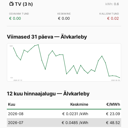
📺
TV (3 h)
0.6
€ 0.00
€ 0.00
€ 0.02
Viimased 31 päeva
—
Älvkarleby
€
83
€
4
2026-07-10
2026-08-09
12 kuu hinnaajalugu
—
Älvkarleby
Kuu
Keskmine
€/MWh
2026-08
€ 0.0231
/kWh
€ 23.09
2026-07
€ 0.0485
/kWh
€ 48.52