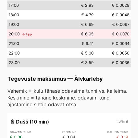
17
:00
€ 2.93
€ 0.0029
18
:00
€ 4.79
€ 0.0048
19
:00
€ 6.69
€ 0.0067
20
:00
€ 6.95
€ 0.0070
← tipp
21
:00
€ 6.41
€ 0.0064
22
:00
€ 5.00
€ 0.0050
23
:00
€ 3.59
€ 0.0036
Tegevuste maksumus
—
Älvkarleby
Vahemik = kulu tänase odavaima tunni vs. kalleima.
Keskmine = tänane keskmine. odavaim tund
ajastamine sihtib odavat otsa.
🚿
Dušš (10 min)
6
€ 0.00
€ 0.04
€ 0.19