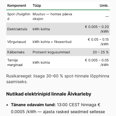
Komponent
Tüüp
Umb.
Spot-/hulgihin
Muutuv — homse päeva
—
d
oksjon
€ 0.005 – 0.20
Elektriaktsiis
kWh kohta
/kWh
€ 0.05 – 0.15
Võrgutasud
kWh kohta + fikseeritud
/kWh
Käibemaks
Protsent kogusummast
20 – 25 %
Tarnija
€ 0.005 – 0.05
kWh kohta
marginaal
/kWh
Rusikareegel: lisage 30–60 % spot-hinnale lõpphinna
saamiseks.
Nutikad elektrinipid linnale Älvkarleby
Tänane odavaim tund:
13:00 CEST hinnaga €
0.0005 /kWh — ajasta rasked seadmed sellesse