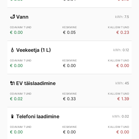
🛁
Vann
7.5
€ 0.00
€ 0.05
€ 0.23
💧
Veekeetja (1 L)
0.12
€ 0.00
€ 0.00
€ 0.00
🔌
EV täislaadimine
45
€ 0.02
€ 0.33
€ 1.39
📱
Telefoni laadimine
0.02
€ 0.00
€ 0.00
€ 0.00