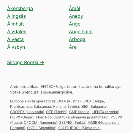
Åkersberga
Åmål
Alingsås
Aneby
Älmhult
Ånge
Älvdalen
Ängelholm
Alvesta
Arboga
Älvsbyn
Åre
Sirvige Rootsi →
Andmete allikas: ENTSO-E. Iga tsoon kuvab oma kohaliku aja.
Võtke ühendust:
sp@euenergy.live
.
Euroopa elektri operaatorid:
EXAA
(
Austria
)
,
EPEX
(
Belgia,
Prantsusmaa, Saksamaa, Holland, Šveits
)
,
IBEX
(
Bulgaaria
)
,
CROPEX
(
Horvaatia
)
,
OTE
(
Tšehhi
)
,
GME
(
Itaalia
)
,
HENEX
(
Kreeka
)
,
HUPX
(
Ungari
)
,
Nord Pool Spot
(
Skandinaavia ja Baltimaad
)
,
POLPX
(
Poola
)
,
OPCOM
(
Rumeenia
)
,
SEEPEX
(
Serbia
)
,
OMIE
(
Hispaania ja
Portugal
)
,
OKTE
(
Slovakkia
)
,
SOUTHPOOL
(
Sloveenia
)
.