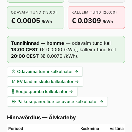
ODAVAIM TUND (13:00)
KALLEIM TUND (20:00)
€ 0.0005
€ 0.0309
/kWh
/kWh
Tunnihinnad — homme
—
odavaim tund kell
13
:00
CEST
(
€ 0.0000
/kWh),
kalleim tund kell
20
:00
CEST
(
€ 0.0070
/kWh).
⏰
Odavaima tunni kalkulaator
→
🔌
EV laadimiskulu kalkulaator
→
🌡️
Soojuspumba kalkulaator
→
☀️
Päikesepaneelide tasuvuse kalkulaator
→
Hinnavõrdlus
—
Älvkarleby
Periood
Keskmine
vs täna