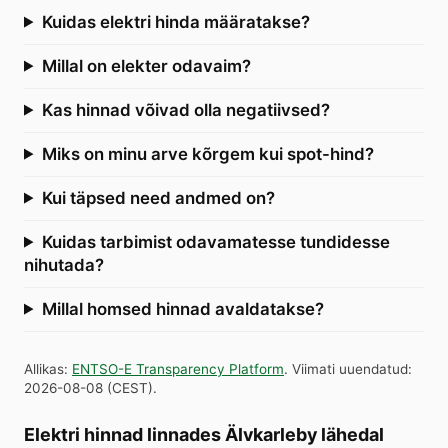
Kuidas elektri hinda määratakse?
Millal on elekter odavaim?
Kas hinnad võivad olla negatiivsed?
Miks on minu arve kõrgem kui spot-hind?
Kui täpsed need andmed on?
Kuidas tarbimist odavamatesse tundidesse
nihutada?
Millal homsed hinnad avaldatakse?
Allikas
:
ENTSO-E Transparency Platform
.
Viimati uuendatud
:
2026-08-08
(
CEST
).
Elektri hinnad linnades Älvkarleby lähedal