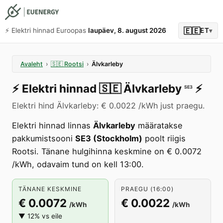
🇪🇪
⚡️ Elektri hinnad Euroopas
laupäev, 8. august 2026
ET
▾
Avaleht
›
🇸🇪
Rootsi
›
Älvkarleby
⚡️
Elektri hinnad
🇸🇪
Älvkarleby
⚡️
SE3
Elektri hind Älvkarleby: € 0.0022 /kWh just praegu.
Elektri hinnad linnas
Älvkarleby
määratakse
pakkumistsooni
SE3 (Stockholm)
poolt riigis
Rootsi. Tänane hulgihinna keskmine on € 0.0072
/kWh, odavaim tund on kell 13:00.
TÄNANE KESKMINE
PRAEGU (16:00)
€ 0.0072
€ 0.0022
/kWh
/kWh
▼ 12% vs eile