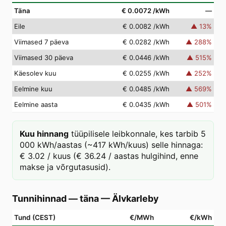
Täna
€ 0.0072
/kWh
—
Eile
€ 0.0082
/kWh
▲
13
%
Viimased 7 päeva
€ 0.0282
/kWh
▲
288
%
Viimased 30 päeva
€ 0.0446
/kWh
▲
515
%
Käesolev kuu
€ 0.0255
/kWh
▲
252
%
Eelmine kuu
€ 0.0485
/kWh
▲
569
%
Eelmine aasta
€ 0.0435
/kWh
▲
501
%
Kuu hinnang
tüüpilisele leibkonnale, kes tarbib 5
000 kWh/aastas (~417 kWh/kuus) selle hinnaga:
€ 3.02 / kuus (€ 36.24 / aastas hulgihind, enne
makse ja võrgutasusid).
Tunnihinnad — täna
—
Älvkarleby
Tund (CEST)
€/MWh
€/kWh