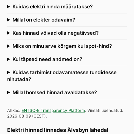
Kuidas elektri hinda määratakse?
Millal on elekter odavaim?
Kas hinnad võivad olla negatiivsed?
Miks on minu arve kõrgem kui spot-hind?
Kui täpsed need andmed on?
Kuidas tarbimist odavamatesse tundidesse
nihutada?
Millal homsed hinnad avaldatakse?
Allikas
:
ENTSO-E Transparency Platform
.
Viimati uuendatud
:
2026-08-09
(
CEST
).
Elektri hinnad linnades Älvsbyn lähedal