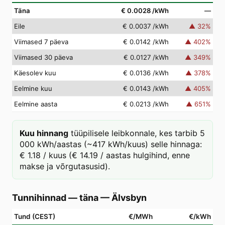
Täna
€ 0.0028
/kWh
—
Eile
€ 0.0037
/kWh
▲
32
%
Viimased 7 päeva
€ 0.0142
/kWh
▲
402
%
Viimased 30 päeva
€ 0.0127
/kWh
▲
349
%
Käesolev kuu
€ 0.0136
/kWh
▲
378
%
Eelmine kuu
€ 0.0143
/kWh
▲
405
%
Eelmine aasta
€ 0.0213
/kWh
▲
651
%
Kuu hinnang
tüüpilisele leibkonnale, kes tarbib 5
000 kWh/aastas (~417 kWh/kuus) selle hinnaga:
€ 1.18 / kuus (€ 14.19 / aastas hulgihind, enne
makse ja võrgutasusid).
Tunnihinnad — täna
—
Älvsbyn
Tund (CEST)
€/MWh
€/kWh