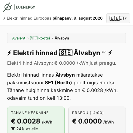
🇪🇪
⚡️ Elektri hinnad Euroopas
pühapäev, 9. august 2026
ET
▾
Avaleht
›
🇸🇪
Rootsi
›
Älvsbyn
⚡️
Elektri hinnad
🇸🇪
Älvsbyn
⚡️
SE1
Elektri hind Älvsbyn: € 0.0000 /kWh just praegu.
Elektri hinnad linnas
Älvsbyn
määratakse
pakkumistsooni
SE1 (North)
poolt riigis Rootsi.
Tänane hulgihinna keskmine on € 0.0028 /kWh,
odavaim tund on kell 13:00.
TÄNANE KESKMINE
PRAEGU (14:00)
€ 0.0028
€ 0.0000
/kWh
/kWh
▼ 24% vs eile