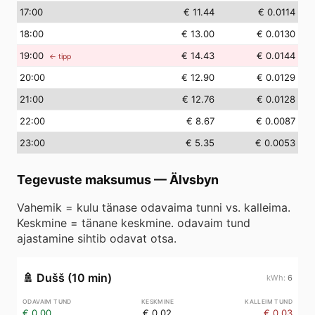
17
:00
€ 11.44
€ 0.0114
18
:00
€ 13.00
€ 0.0130
19
:00
€ 14.43
€ 0.0144
← tipp
20
:00
€ 12.90
€ 0.0129
21
:00
€ 12.76
€ 0.0128
22
:00
€ 8.67
€ 0.0087
23
:00
€ 5.35
€ 0.0053
Tegevuste maksumus
—
Älvsbyn
Vahemik = kulu tänase odavaima tunni vs. kalleima.
Keskmine = tänane keskmine. odavaim tund
ajastamine sihtib odavat otsa.
🚿
Dušš (10 min)
6
€ 0.00
€ 0.02
€ 0.03