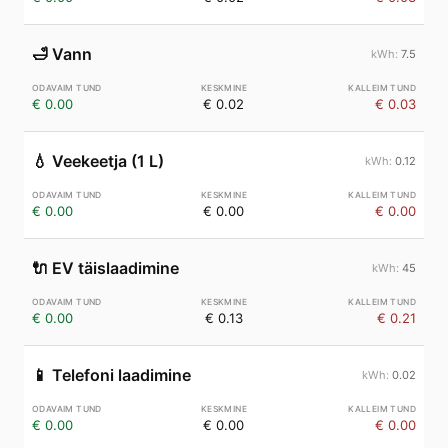
🛁
Vann
7.5
€ 0.00
€ 0.02
€ 0.03
💧
Veekeetja (1 L)
0.12
€ 0.00
€ 0.00
€ 0.00
🔌
EV täislaadimine
45
€ 0.00
€ 0.13
€ 0.21
📱
Telefoni laadimine
0.02
€ 0.00
€ 0.00
€ 0.00