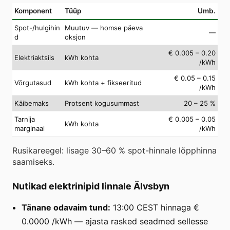
Komponent
Tüüp
Umb.
Spot-/hulgihin
Muutuv — homse päeva
—
d
oksjon
€ 0.005 – 0.20
Elektriaktsiis
kWh kohta
/kWh
€ 0.05 – 0.15
Võrgutasud
kWh kohta + fikseeritud
/kWh
Käibemaks
Protsent kogusummast
20 – 25 %
Tarnija
€ 0.005 – 0.05
kWh kohta
marginaal
/kWh
Rusikareegel: lisage 30–60 % spot-hinnale lõpphinna
saamiseks.
Nutikad elektrinipid linnale Älvsbyn
Tänane odavaim tund:
13:00 CEST hinnaga €
0.0000 /kWh — ajasta rasked seadmed sellesse