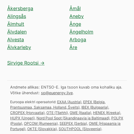
Åkersberga
Åmål
Alingsås
Aneby
Älmhult
Ånge
Älvdalen
Ängelholm
Alvesta
Arboga
Älvkarleby
Åre
Sirvige Rootsi →
Andmete allikas: ENTSO-E. Iga tsoon kuvab oma kohaliku aja.
Võtke ühendust:
sp@euenergy.live
.
Euroopa elektri operaatorid:
EXAA
(
Austria
)
,
EPEX
(
Belgia,
Prantsusmaa, Saksamaa, Holland, Šveits
)
,
IBEX
(
Bulgaaria
)
,
CROPEX
(
Horvaatia
)
,
OTE
(
Tšehhi
)
,
GME
(
Itaalia
)
,
HENEX
(
Kreeka
)
,
HUPX
(
Ungari
)
,
Nord Pool Spot
(
Skandinaavia ja Baltimaad
)
,
POLPX
(
Poola
)
,
OPCOM
(
Rumeenia
)
,
SEEPEX
(
Serbia
)
,
OMIE
(
Hispaania ja
Portugal
)
,
OKTE
(
Slovakkia
)
,
SOUTHPOOL
(
Sloveenia
)
.