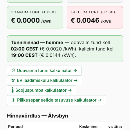
ODAVAIM TUND (13:00)
KALLEIM TUND (07:00)
€ 0.0000
€ 0.0046
/kWh
/kWh
Tunnihinnad — homme
—
odavaim tund kell
02
:00
CEST
(
€ 0.0020
/kWh),
kalleim tund kell
19
:00
CEST
(
€ 0.0144
/kWh).
⏰
Odavaima tunni kalkulaator
→
🔌
EV laadimiskulu kalkulaator
→
🌡️
Soojuspumba kalkulaator
→
☀️
Päikesepaneelide tasuvuse kalkulaator
→
Hinnavõrdlus
—
Älvsbyn
Periood
Keskmine
vs täna