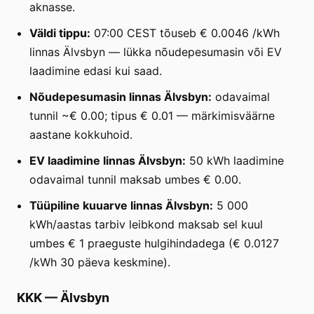
aknasse.
Väldi tippu:
07:00 CEST tõuseb € 0.0046 /kWh
linnas Älvsbyn — lükka nõudepesumasin või EV
laadimine edasi kui saad.
Nõudepesumasin linnas Älvsbyn:
odavaimal
tunnil ~€ 0.00; tipus € 0.01 — märkimisväärne
aastane kokkuhoid.
EV laadimine linnas Älvsbyn:
50 kWh laadimine
odavaimal tunnil maksab umbes € 0.00.
Tüüpiline kuuarve linnas Älvsbyn:
5 000
kWh/aastas tarbiv leibkond maksab sel kuul
umbes € 1 praeguste hulgihindadega (€ 0.0127
/kWh 30 päeva keskmine).
KKK
—
Älvsbyn