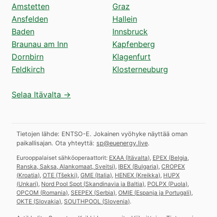
Amstetten
Graz
Ansfelden
Hallein
Baden
Innsbruck
Braunau am Inn
Kapfenberg
Dornbirn
Klagenfurt
Feldkirch
Klosterneuburg
Selaa Itävalta →
Tietojen lähde: ENTSO-E. Jokainen vyöhyke näyttää oman
paikallisajan.
Ota yhteyttä:
sp@euenergy.live
.
Eurooppalaiset sähköoperaattorit:
EXAA
(
Itävalta
)
,
EPEX
(
Belgia,
Ranska, Saksa, Alankomaat, Sveitsi
)
,
IBEX
(
Bulgaria
)
,
CROPEX
(
Kroatia
)
,
OTE
(
Tšekki
)
,
GME
(
Italia
)
,
HENEX
(
Kreikka
)
,
HUPX
(
Unkari
)
,
Nord Pool Spot
(
Skandinavia ja Baltia
)
,
POLPX
(
Puola
)
,
OPCOM
(
Romania
)
,
SEEPEX
(
Serbia
)
,
OMIE
(
Espanja ja Portugali
)
,
OKTE
(
Slovakia
)
,
SOUTHPOOL
(
Slovenia
)
.