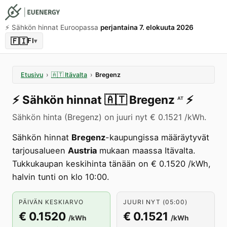
⚡️ Sähkön hinnat Euroopassa
perjantaina 7. elokuuta 2026
🇫🇮
FI
▾
Etusivu
›
🇦🇹
Itävalta
›
Bregenz
⚡️
Sähkön hinnat
🇦🇹
Bregenz
⚡️
AT
Sähkön hinta (Bregenz) on juuri nyt € 0.1521 /kWh.
Sähkön hinnat
Bregenz
-kaupungissa määräytyvät
tarjousalueen
Austria
mukaan maassa Itävalta.
Tukkukaupan keskihinta tänään on € 0.1520 /kWh,
halvin tunti on klo 10:00.
PÄIVÄN KESKIARVO
JUURI NYT (05:00)
€ 0.1520
€ 0.1521
/kWh
/kWh