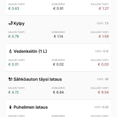
€ 0.63
€ 0.91
€ 1.27
🛁
Kylpy
7.5
€ 0.79
€ 1.14
€ 1.59
💧
Vedenkeitin (1 L)
0.12
€ 0.01
€ 0.02
€ 0.03
🔌
Sähköauton täysi lataus
45
€ 4.72
€ 6.84
€ 9.54
📱
Puhelimen lataus
0.02