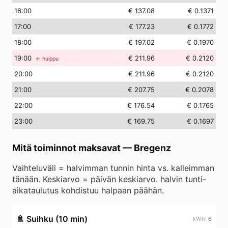
16
:00
€ 137.08
€ 0.1371
17
:00
€ 177.23
€ 0.1772
18
:00
€ 197.02
€ 0.1970
19
:00
€ 211.96
€ 0.2120
← huippu
20
:00
€ 211.96
€ 0.2120
21
:00
€ 207.75
€ 0.2078
22
:00
€ 176.54
€ 0.1765
23
:00
€ 169.75
€ 0.1697
Mitä toiminnot maksavat
—
Bregenz
Vaihteluväli = halvimman tunnin hinta vs. kalleimman
tänään. Keskiarvo = päivän keskiarvo. halvin tunti-
aikataulutus kohdistuu halpaan päähän.
🚿
Suihku (10 min)
6