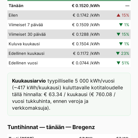
Tänään
€ 0.1520
/kWh
—
Eilen
€ 0.1742
/kWh
▲
15
%
Viimeiset 7 päivää
€ 0.1509
/kWh
▼
1
%
Viimeiset 30 päivää
€ 0.1288
/kWh
▼
15
%
Kuluva kuukausi
€ 0.1504
/kWh
▼
1
%
Edellinen kuukausi
€ 0.1172
/kWh
▼
23
%
Edellinen vuosi
€ 0.0744
/kWh
▼
51
%
Kuukausiarvio
tyypilliselle 5 000 kWh/vuosi
(~417 kWh/kuukausi) kuluttavalle kotitaloudelle
tällä hinnalla: € 63.34 / kuukausi (€ 760.08 /
vuosi tukkuhinta, ennen veroja ja
verkkomaksuja).
Tuntihinnat — tänään
—
Bregenz