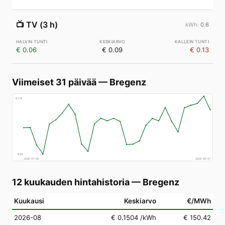
📺
TV (3 h)
0.6
€ 0.06
€ 0.09
€ 0.13
Viimeiset 31 päivää
—
Bregenz
€
174
€
80
2026-07-09
2026-08-07
12 kuukauden hintahistoria
—
Bregenz
Kuukausi
Keskiarvo
€/MWh
2026-08
€ 0.1504
/kWh
€ 150.42