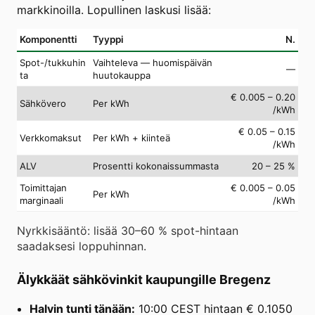
markkinoilla. Lopullinen laskusi lisää:
Komponentti
Tyyppi
N.
Spot-/tukkuhin
Vaihteleva — huomispäivän
—
ta
huutokauppa
€ 0.005 – 0.20
Sähkövero
Per kWh
/kWh
€ 0.05 – 0.15
Verkkomaksut
Per kWh + kiinteä
/kWh
ALV
Prosentti kokonaissummasta
20 – 25 %
Toimittajan
€ 0.005 – 0.05
Per kWh
marginaali
/kWh
Nyrkkisääntö: lisää 30–60 % spot-hintaan
saadaksesi loppuhinnan.
Älykkäät sähkövinkit kaupungille Bregenz
Halvin tunti tänään:
10:00 CEST hintaan € 0.1050