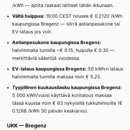
/kWh — ajoita raskaat laitteet tähän ikkunaan.
Vältä huippua:
19:00 CEST nousee € 0.2120 /kWh
kaupungissa Bregenz — siirrä astianpesukone tai
EV-lataus jos voit.
Astianpesukone kaupungissa Bregenz:
halvimmalla tunnilla ~€ 0.15; huipulla € 0.30 —
merkittäviä säästöjä vuodessa.
EV-lataus kaupungissa Bregenz:
50 kWh:n lataus
halvimmalla tunnilla maksaa noin € 5.25.
Tyypillinen kuukausilasku kaupungissa Bregenz:
5 000 kWh/vuosi käyttävä kotitalous maksaa
tässä kuussa noin € 63 nykyisillä tukkuhinnoilla (€
0.1288 /kWh 30 päivän keskiarvo).
UKK
—
Bregenz