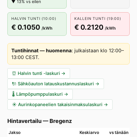
▼ 13% vs eilen
HALVIN TUNTI (10:00)
KALLEIN TUNTI (19:00)
€ 0.1050
€ 0.2120
/kWh
/kWh
Tuntihinnat — huomenna
:
julkaistaan klo 12:00–
13:00 CEST
.
⏰
Halvin tunti -laskuri
→
🔌
Sähköauton latauskustannuslaskuri
→
🌡️
Lämpöpumppulaskuri
→
☀️
Aurinkopaneelien takaisinmaksulaskuri
→
Hintavertailu
—
Bregenz
Jakso
Keskiarvo
vs tänään