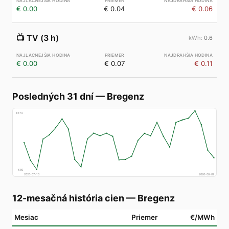
€ 0.00
€ 0.04
€ 0.06
📺
TV (3 h)
0.6
€ 0.00
€ 0.07
€ 0.11
Posledných 31 dní
—
Bregenz
€
174
€
80
2026-07-10
2026-08-09
12-mesačná história cien
—
Bregenz
Mesiac
Priemer
€/MWh