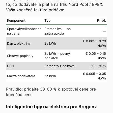
to, čo dodávatelia platia na trhu Nord Pool / EPEX.
Vaša konečná faktúra pridáva:
Komponent
Typ
Pribl.
Spotová/veľkoobchod
Premenlivá — na
—
ná cena
zajtra aukcia
€ 0.005 – 0.20
Daň z elektriny
Za kWh
/kWh
Za kWh + pevný
€ 0.05 – 0.15
Sieťové poplatky
poplatok
/kWh
DPH
Percento z celkovej
20 – 25 %
€ 0.005 – 0.05
Marža dodávateľa
Za kWh
/kWh
Pravidlo: pridajte 30–60 % k spotovej cene pre
konečnú cenu.
Inteligentné tipy na elektrinu pre Bregenz