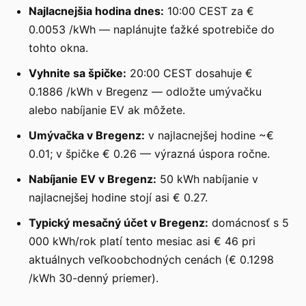
Najlacnejšia hodina dnes:
10:00 CEST za €
0.0053 /kWh — naplánujte ťažké spotrebiče do
tohto okna.
Vyhnite sa špičke:
20:00 CEST dosahuje €
0.1886 /kWh v Bregenz — odložte umývačku
alebo nabíjanie EV ak môžete.
Umývačka v Bregenz:
v najlacnejšej hodine ~€
0.01; v špičke € 0.26 — výrazná úspora ročne.
Nabíjanie EV v Bregenz:
50 kWh nabíjanie v
najlacnejšej hodine stojí asi € 0.27.
Typický mesačný účet v Bregenz:
domácnosť s 5
000 kWh/rok platí tento mesiac asi € 46 pri
aktuálnych veľkoobchodných cenách (€ 0.1298
/kWh 30-denný priemer).