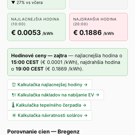
▼ 27% vs včera
NAJLACNEJŠIA HODINA
NAJDRAHŠIA HODINA
(10:00)
(20:00)
€ 0.0053
€ 0.1886
/kWh
/kWh
Hodinové ceny — zajtra
—
najlacnejšia hodina o
15
:00
CEST
(
€ 0.0001
/kWh),
najdrahšia hodina
o
19
:00
CEST
(
€ 0.1869
/kWh).
⏰
Kalkulačka najlacnejšej hodiny
→
🔌
Kalkulačka nákladov na nabíjanie EV
→
🌡️
Kalkulačka tepelného čerpadla
→
☀️
Kalkulačka návratnosti solárov
→
Porovnanie cien
—
Bregenz