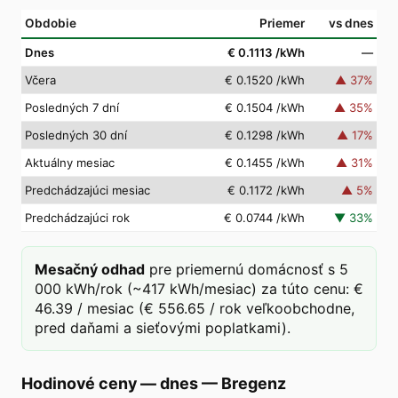
Obdobie
Priemer
vs dnes
Dnes
€ 0.1113
/kWh
—
Včera
€ 0.1520
/kWh
▲
37
%
Posledných 7 dní
€ 0.1504
/kWh
▲
35
%
Posledných 30 dní
€ 0.1298
/kWh
▲
17
%
Aktuálny mesiac
€ 0.1455
/kWh
▲
31
%
Predchádzajúci mesiac
€ 0.1172
/kWh
▲
5
%
Predchádzajúci rok
€ 0.0744
/kWh
▼
33
%
Mesačný odhad
pre priemernú domácnosť s 5
000 kWh/rok (~417 kWh/mesiac) za túto cenu: €
46.39 / mesiac (€ 556.65 / rok veľkoobchodne,
pred daňami a sieťovými poplatkami).
Hodinové ceny — dnes
—
Bregenz