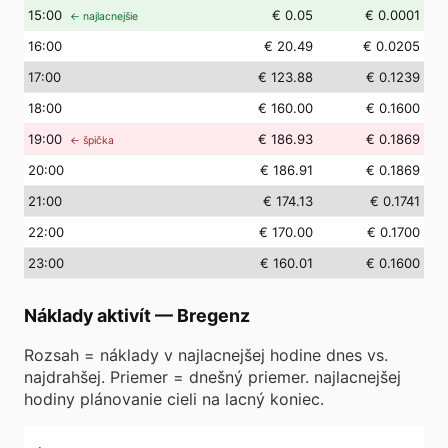
15
:00
€ 0.05
€ 0.0001
← najlacnejšie
16
:00
€ 20.49
€ 0.0205
17
:00
€ 123.88
€ 0.1239
18
:00
€ 160.00
€ 0.1600
19
:00
€ 186.93
€ 0.1869
← špička
20
:00
€ 186.91
€ 0.1869
21
:00
€ 174.13
€ 0.1741
22
:00
€ 170.00
€ 0.1700
23
:00
€ 160.01
€ 0.1600
Náklady aktivít
—
Bregenz
Rozsah = náklady v najlacnejšej hodine dnes vs.
najdrahšej. Priemer = dnešný priemer. najlacnejšej
hodiny plánovanie cieli na lacný koniec.