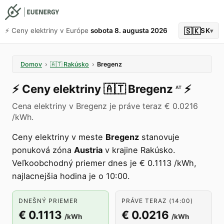
🇸🇰
⚡️ Ceny elektriny v Európe
sobota 8. augusta 2026
SK
▾
Domov
›
🇦🇹
Rakúsko
›
Bregenz
⚡️
Ceny elektriny
🇦🇹
Bregenz
⚡️
AT
Cena elektriny v Bregenz je práve teraz € 0.0216
/kWh.
Ceny elektriny v meste
Bregenz
stanovuje
ponuková zóna
Austria
v krajine Rakúsko.
Veľkoobchodný priemer dnes je € 0.1113 /kWh,
najlacnejšia hodina je o 10:00.
DNEŠNÝ PRIEMER
PRÁVE TERAZ (14:00)
€ 0.1113
€ 0.0216
/kWh
/kWh