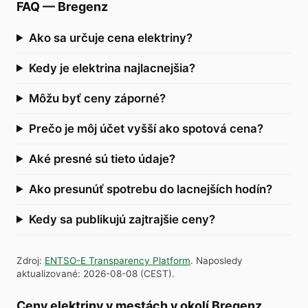
FAQ
—
Bregenz
Ako sa určuje cena elektriny?
Kedy je elektrina najlacnejšia?
Môžu byť ceny záporné?
Prečo je môj účet vyšší ako spotová cena?
Aké presné sú tieto údaje?
Ako presunúť spotrebu do lacnejších hodín?
Kedy sa publikujú zajtrajšie ceny?
Zdroj
:
ENTSO-E Transparency Platform
.
Naposledy
aktualizované
:
2026-08-08
(
CEST
).
Ceny elektriny v mestách v okolí Bregenz