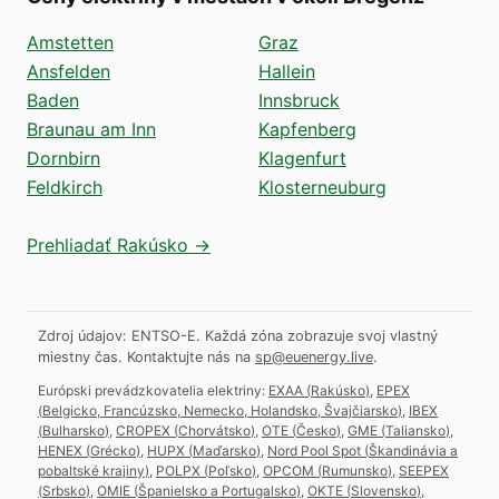
Amstetten
Graz
Ansfelden
Hallein
Baden
Innsbruck
Braunau am Inn
Kapfenberg
Dornbirn
Klagenfurt
Feldkirch
Klosterneuburg
Prehliadať Rakúsko →
Zdroj údajov: ENTSO-E. Každá zóna zobrazuje svoj vlastný
miestny čas.
Kontaktujte nás na
sp@euenergy.live
.
Európski prevádzkovatelia elektriny:
EXAA
(
Rakúsko
)
,
EPEX
(
Belgicko, Francúzsko, Nemecko, Holandsko, Švajčiarsko
)
,
IBEX
(
Bulharsko
)
,
CROPEX
(
Chorvátsko
)
,
OTE
(
Česko
)
,
GME
(
Taliansko
)
,
HENEX
(
Grécko
)
,
HUPX
(
Maďarsko
)
,
Nord Pool Spot
(
Škandinávia a
pobaltské krajiny
)
,
POLPX
(
Poľsko
)
,
OPCOM
(
Rumunsko
)
,
SEEPEX
(
Srbsko
)
,
OMIE
(
Španielsko a Portugalsko
)
,
OKTE
(
Slovensko
)
,