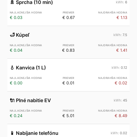
🚿
Sprcha (10 min)
6
€ 0.03
€ 0.67
€ 1.13
🛁
Kúpeľ
7.5
€ 0.04
€ 0.83
€ 1.41
💧
Kanvica (1 L)
0.12
€ 0.00
€ 0.01
€ 0.02
🔌
Plné nabitie EV
45
€ 0.24
€ 5.01
€ 8.49
📱
Nabíjanie telefónu
0.02