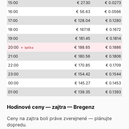
15
:00
€ 27.30
€ 0.0273
16
:00
€ 56.63
€ 0.0566
17
:00
€ 128.04
€ 0.1280
18
:00
€ 167.18
€ 0.1672
19
:00
€ 181.45
€ 0.1814
20
:00
€ 188.65
€ 0.1886
← špička
21
:00
€ 180.56
€ 0.1806
22
:00
€ 170.85
€ 0.1709
23
:00
€ 154.42
€ 0.1544
00
:00
€ 145.27
€ 0.1453
01
:00
€ 139.35
€ 0.1393
Hodinové ceny — zajtra
—
Bregenz
Ceny na zajtra boli práve zverejnené — plánujte
dopredu.