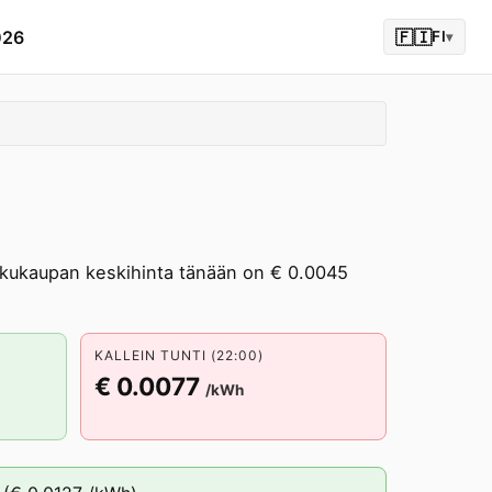
026
🇫🇮
FI
▾
kukaupan keskihinta tänään on € 0.0045
KALLEIN TUNTI (22:00)
€ 0.0077
/kWh