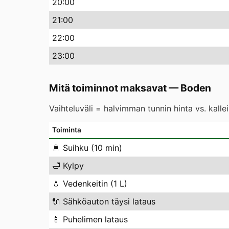
20
:00
21
:00
22
:00
23
:00
Mitä toiminnot maksavat
—
Boden
Vaihteluväli = halvimman tunnin hinta vs. kall
Toiminta
🚿
Suihku (10 min)
🛁
Kylpy
💧
Vedenkeitin (1 L)
🔌
Sähköauton täysi lataus
📱
Puhelimen lataus