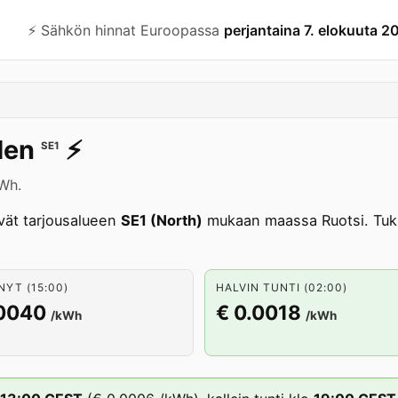
⚡️ Sähkön hinnat Euroopassa
perjantaina 7. elokuuta 2
den
⚡️
SE1
kWh.
vät tarjousalueen
SE1 (North)
mukaan maassa Ruotsi. Tuk
NYT (15:00)
HALVIN TUNTI (02:00)
.0040
€ 0.0018
/kWh
/kWh