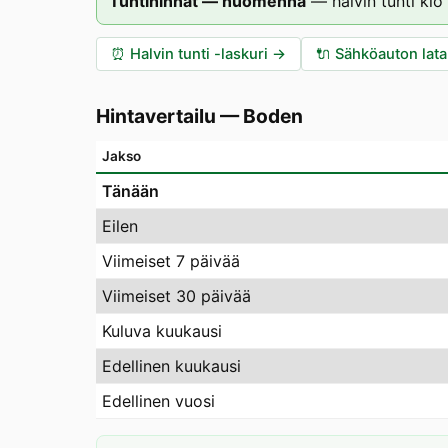
Tuntihinnat — huomenna
—
halvin tunti klo
⏰
Halvin tunti -laskuri
→
🔌
Sähköauton lat
Hintavertailu
—
Boden
Jakso
Tänään
Eilen
Viimeiset 7 päivää
Viimeiset 30 päivää
Kuluva kuukausi
Edellinen kuukausi
Edellinen vuosi