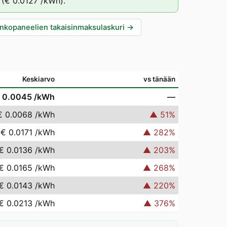
(
€ 0.0127
/kWh).
nkopaneelien takaisinmaksulaskuri
→
Keskiarvo
vs tänään
 0.0045
/kWh
—
€ 0.0068
/kWh
▲
51
%
€ 0.0171
/kWh
▲
282
%
€ 0.0136
/kWh
▲
203
%
€ 0.0165
/kWh
▲
268
%
€ 0.0143
/kWh
▲
220
%
€ 0.0213
/kWh
▲
376
%