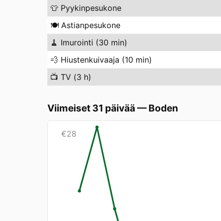
👕
Pyykinpesukone
🍽️
Astianpesukone
🧹
Imurointi (30 min)
💨
Hiustenkuivaaja (10 min)
📺
TV (3 h)
Viimeiset 31 päivää
—
Boden
€
28