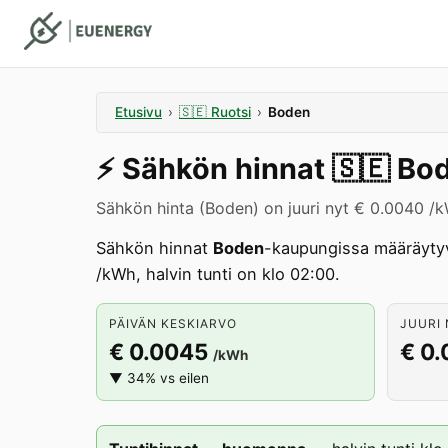
Etusivu
›
🇸🇪
Ruotsi
›
Boden
⚡️
Sähkön hinnat
🇸🇪
Bo
Sähkön hinta (Boden) on juuri nyt € 0.0040 /
Sähkön hinnat
Boden
-kaupungissa määräyty
/kWh, halvin tunti on klo 02:00.
PÄIVÄN KESKIARVO
JUURI 
€ 0.0045
€ 0
/kWh
▼ 34% vs eilen