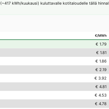
(~417 kWh/kuukausi) kuluttavalle kotitaloudelle tällä hinnal
€/MWh
€ 1.79
€ 1.81
€ 1.86
€ 2.19
€ 3.92
€ 4.81
€ 4.53
€ 4.78