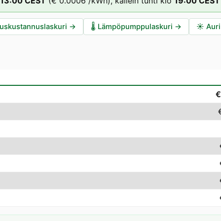
13
:00
CEST
(
€ 0.0006
/kWh),
kallein tunti klo
19
:00
CEST
auskustannuslaskuri
→
🌡️
Lämpöpumppulaskuri
→
☀️
Auri
€