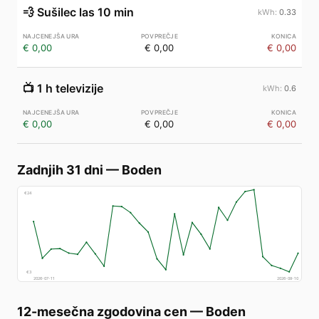
💨
Sušilec las 10 min
0.33
€ 0,00
€ 0,00
€ 0,00
📺
1 h televizije
0.6
€ 0,00
€ 0,00
€ 0,00
Zadnjih 31 dni
—
Boden
€
24
€
3
2026-07-11
2026-08-10
12-mesečna zgodovina cen
—
Boden