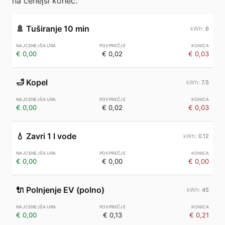
na cenejši konec.
🚿
Tuširanje 10 min
6
€ 0,00
€ 0,02
€ 0,03
🛁
Kopel
7.5
€ 0,00
€ 0,02
€ 0,03
💧
Zavri 1 l vode
0.12
€ 0,00
€ 0,00
€ 0,00
🔌
Polnjenje EV (polno)
45
€ 0,00
€ 0,13
€ 0,21