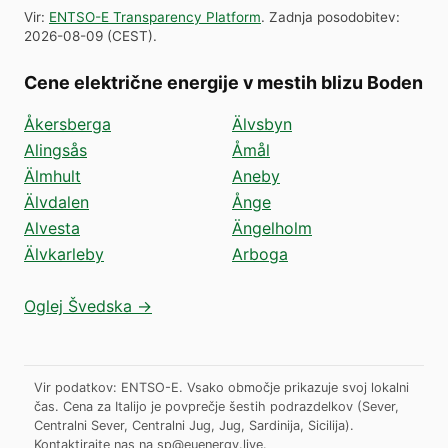
Vir
:
ENTSO-E Transparency Platform
.
Zadnja posodobitev
:
2026-08-09
(
CEST
).
Cene električne energije v mestih blizu Boden
Åkersberga
Älvsbyn
Alingsås
Åmål
Älmhult
Aneby
Älvdalen
Ånge
Alvesta
Ängelholm
Älvkarleby
Arboga
Oglej Švedska →
Vir podatkov: ENTSO-E. Vsako območje prikazuje svoj lokalni
čas. Cena za Italijo je povprečje šestih podrazdelkov (Sever,
Centralni Sever, Centralni Jug, Jug, Sardinija, Sicilija).
Kontaktirajte nas na
sp@euenergy.live
.