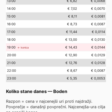
13
:00
€ 6,82
€ 0,0068
14
:00
€ 7,02
€ 0,0070
15
:00
€ 8,11
€ 0,0081
16
:00
€ 8,73
€ 0,0087
17
:00
€ 11,44
€ 0,0114
18
:00
€ 13,00
€ 0,0130
19
:00
€ 14,43
€ 0,0144
← konica
20
:00
€ 12,90
€ 0,0129
21
:00
€ 12,76
€ 0,0128
22
:00
€ 8,67
€ 0,0087
23
:00
€ 5,35
€ 0,0053
Koliko stane danes
—
Boden
Razpon = cena v najcenejši uri proti najdražji.
Povprečje = današnji povprečni. Najcenejša-ura cilja