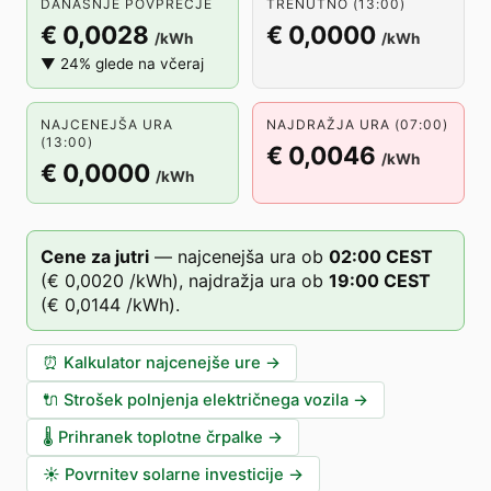
DANAŠNJE POVPREČJE
TRENUTNO (13:00)
€ 0,0028
€ 0,0000
/kWh
/kWh
▼ 24% glede na včeraj
NAJCENEJŠA URA
NAJDRAŽJA URA (07:00)
(13:00)
€ 0,0046
/kWh
€ 0,0000
/kWh
Cene za jutri
—
najcenejša ura ob
02
:00
CEST
(
€ 0,0020
/kWh),
najdražja ura ob
19
:00
CEST
(
€ 0,0144
/kWh).
⏰
Kalkulator najcenejše ure
→
🔌
Strošek polnjenja električnega vozila
→
🌡️
Prihranek toplotne črpalke
→
☀️
Povrnitev solarne investicije
→