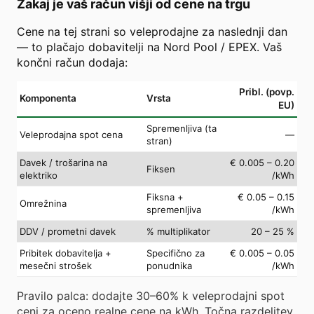
Zakaj je vaš račun višji od cene na trgu
Cene na tej strani so veleprodajne za naslednji dan
— to plačajo dobavitelji na Nord Pool / EPEX. Vaš
končni račun dodaja:
Pribl. (povp.
Komponenta
Vrsta
EU)
Spremenljiva (ta
Veleprodajna spot cena
—
stran)
Davek / trošarina na
€ 0.005 – 0.20
Fiksen
elektriko
/kWh
Fiksna +
€ 0.05 – 0.15
Omrežnina
spremenljiva
/kWh
DDV / prometni davek
% multiplikator
20 – 25 %
Pribitek dobavitelja +
Specifično za
€ 0.005 – 0.05
mesečni strošek
ponudnika
/kWh
Pravilo palca: dodajte 30–60% k veleprodajni spot
ceni za oceno realne cene na kWh. Točna razdelitev