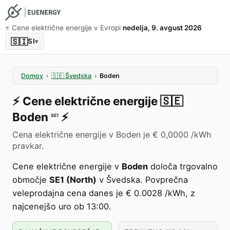
⚡️ Cene električne energije v Evropi
nedelja, 9. avgust 2026
🇸🇮
SI
▾
Domov
›
🇸🇪
Švedska
›
Boden
⚡️
Cene električne energije
🇸🇪
Boden
⚡️
SE1
Cena električne energije v Boden je € 0,0000 /kWh
pravkar.
Cene električne energije v
Boden
določa trgovalno
območje
SE1 (North)
v Švedska. Povprečna
veleprodajna cena danes je € 0.0028 /kWh, z
najcenejšo uro ob 13:00.