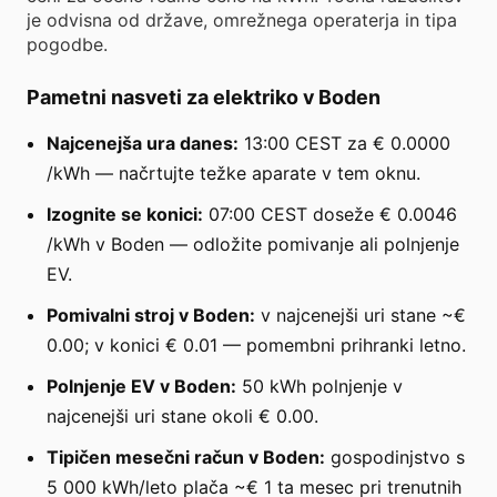
je odvisna od države, omrežnega operaterja in tipa
pogodbe.
Pametni nasveti za elektriko v Boden
Najcenejša ura danes:
13:00 CEST za € 0.0000
/kWh — načrtujte težke aparate v tem oknu.
Izognite se konici:
07:00 CEST doseže € 0.0046
/kWh v Boden — odložite pomivanje ali polnjenje
EV.
Pomivalni stroj v Boden:
v najcenejši uri stane ~€
0.00; v konici € 0.01 — pomembni prihranki letno.
Polnjenje EV v Boden:
50 kWh polnjenje v
najcenejši uri stane okoli € 0.00.
Tipičen mesečni račun v Boden:
gospodinjstvo s
5 000 kWh/leto plača ~€ 1 ta mesec pri trenutnih