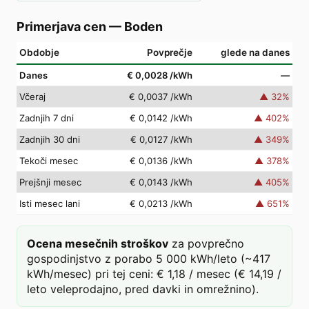
Primerjava cen
—
Boden
Obdobje
Povprečje
glede na danes
Danes
€ 0,0028
/kWh
—
Včeraj
€ 0,0037
/kWh
▲
32
%
Zadnjih 7 dni
€ 0,0142
/kWh
▲
402
%
Zadnjih 30 dni
€ 0,0127
/kWh
▲
349
%
Tekoči mesec
€ 0,0136
/kWh
▲
378
%
Prejšnji mesec
€ 0,0143
/kWh
▲
405
%
Isti mesec lani
€ 0,0213
/kWh
▲
651
%
Ocena mesečnih stroškov
za povprečno
gospodinjstvo z porabo 5 000 kWh/leto (~417
kWh/mesec) pri tej ceni: € 1,18 / mesec (€ 14,19 /
leto veleprodajno, pred davki in omrežnino).