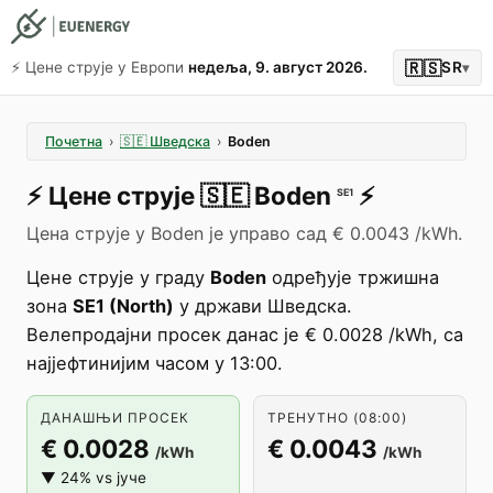
🇷🇸
⚡️ Цене струје у Европи
недеља, 9. август 2026.
SR
▾
Почетна
›
🇸🇪
Шведска
›
Boden
⚡️
Цене струје
🇸🇪
Boden
⚡️
SE1
Цена струје у Boden је управо сад € 0.0043 /kWh.
Цене струје у граду
Boden
одређује тржишна
зона
SE1 (North)
у држави Шведска.
Велепродајни просек данас је € 0.0028 /kWh, са
најјефтинијим часом у 13:00.
ДАНАШЊИ ПРОСЕК
ТРЕНУТНО (08:00)
€ 0.0028
€ 0.0043
/kWh
/kWh
▼ 24% vs јуче