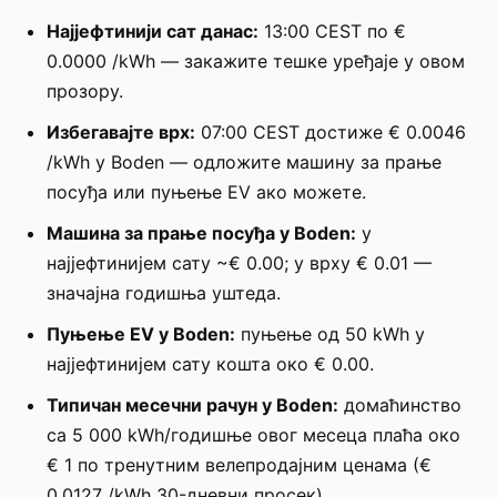
Најјефтинији сат данас:
13:00 CEST по €
0.0000 /kWh — закажите тешке уређаје у овом
прозору.
Избегавајте врх:
07:00 CEST достиже € 0.0046
/kWh у Boden — одложите машину за прање
посуђа или пуњење EV ако можете.
Машина за прање посуђа у Boden:
у
најјефтинијем сату ~€ 0.00; у врху € 0.01 —
значајна годишња уштеда.
Пуњење EV у Boden:
пуњење од 50 kWh у
најјефтинијем сату кошта око € 0.00.
Типичан месечни рачун у Boden:
домаћинство
са 5 000 kWh/годишње овог месеца плаћа око
€ 1 по тренутним велепродајним ценама (€
0.0127 /kWh 30-дневни просек).