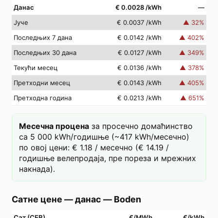
Данас
€ 0.0028
/kWh
—
Јуче
€ 0.0037
/kWh
▲
32
%
Последњих 7 дана
€ 0.0142
/kWh
▲
402
%
Последњих 30 дана
€ 0.0127
/kWh
▲
349
%
Текући месец
€ 0.0136
/kWh
▲
378
%
Претходни месец
€ 0.0143
/kWh
▲
405
%
Претходна година
€ 0.0213
/kWh
▲
651
%
Месечна процена
за просечно домаћинство
са 5 000 kWh/годишње (~417 kWh/месечно)
по овој цени: € 1.18 / месечно (€ 14.19 /
годишње велепродаја, пре пореза и мрежних
накнада).
Сатне цене — данас
—
Boden
Сат (СЕВ)
€/MWh
€/kWh