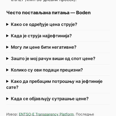
Често постављана питања
—
Boden
Како се одређује цена струје?
Када је струја најјефтинија?
Могу ли цене бити негативне?
Зашто је мој рачун виши од спот цене?
Колико су ови подаци прецизни?
Како да пребацим потрошњу на јефтиније
сате?
Када се објављују сутрашње цене?
Извор
:
ENTSO-E Transparency Platform
.
Последње