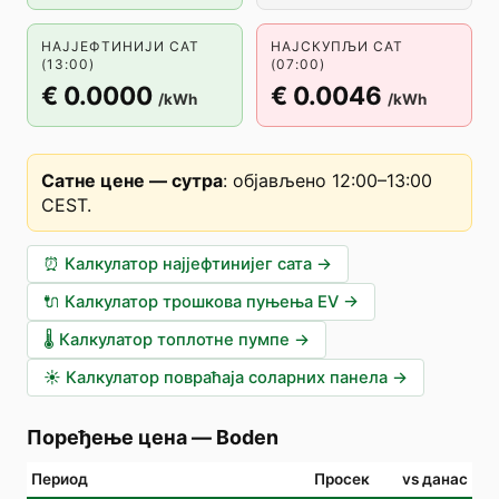
НАЈЈЕФТИНИЈИ САТ
НАЈСКУПЉИ САТ
(13:00)
(07:00)
€ 0.0000
€ 0.0046
/kWh
/kWh
Сатне цене — сутра
:
објављено 12:00–13:00
CEST
.
⏰
Калкулатор најјефтинијег сата
→
🔌
Калкулатор трошкова пуњења EV
→
🌡️
Калкулатор топлотне пумпе
→
☀️
Калкулатор повраћаја соларних панела
→
Поређење цена
—
Boden
Период
Просек
vs данас