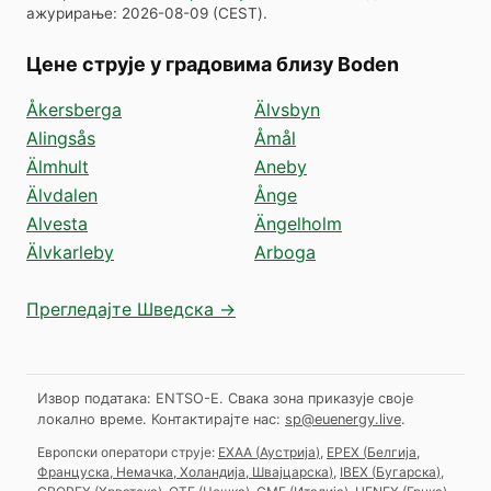
ажурирање
:
2026-08-09
(
CEST
).
Цене струје у градовима близу Boden
Åkersberga
Älvsbyn
Alingsås
Åmål
Älmhult
Aneby
Älvdalen
Ånge
Alvesta
Ängelholm
Älvkarleby
Arboga
Прегледајте Шведска →
Извор података: ENTSO-E. Свака зона приказује своје
локално време.
Контактирајте нас:
sp@euenergy.live
.
Европски оператори струје:
EXAA
(
Аустрија
)
,
EPEX
(
Белгија,
Француска, Немачка, Холандија, Швајцарска
)
,
IBEX
(
Бугарска
)
,