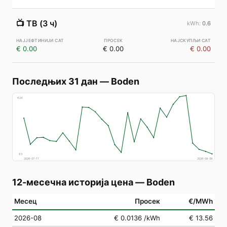
📺
ТВ (3 ч)
0.6
€ 0.00
€ 0.00
€ 0.00
Последњих 31 дан
—
Boden
€
24
€
3
2026-07-11
2026-08-09
12-месечна историја цена
—
Boden
Месец
Просек
€/MWh
2026-08
€ 0.0136
/kWh
€ 13.56