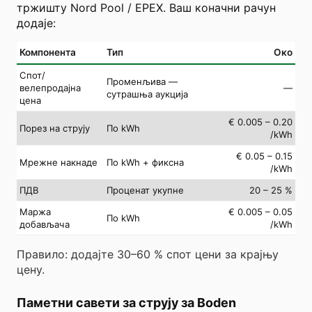
тржишту Nord Pool / EPEX. Ваш коначни рачун
додаје:
Компонента
Тип
Око
Спот/
Променљива —
велепродајна
—
сутрашња аукција
цена
€ 0.005 – 0.20
Порез на струју
По kWh
/kWh
€ 0.05 – 0.15
Мрежне накнаде
По kWh + фиксна
/kWh
ПДВ
Проценат укупне
20 – 25 %
Маржа
€ 0.005 – 0.05
По kWh
добављача
/kWh
Правило: додајте 30–60 % спот цени за крајњу
цену.
Паметни савети за струју за Boden