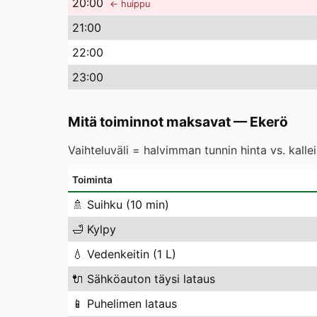
20
:00
← huippu
21
:00
22
:00
23
:00
Mitä toiminnot maksavat
—
Ekerö
Vaihteluväli = halvimman tunnin hinta vs. kall
Toiminta
🚿
Suihku (10 min)
🛁
Kylpy
💧
Vedenkeitin (1 L)
🔌
Sähköauton täysi lataus
📱
Puhelimen lataus