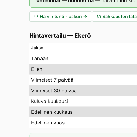
Tuntihinnat — huomenna
—
halvin tunti klo
⏰
Halvin tunti -laskuri
→
🔌
Sähköauton lat
Hintavertailu
—
Ekerö
Jakso
Tänään
Eilen
Viimeiset 7 päivää
Viimeiset 30 päivää
Kuluva kuukausi
Edellinen kuukausi
Edellinen vuosi