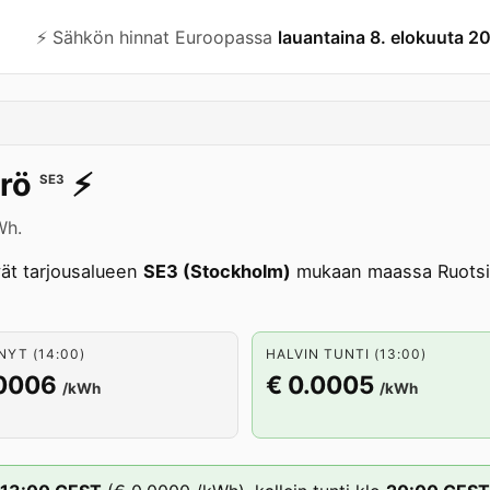
⚡️ Sähkön hinnat Euroopassa
lauantaina 8. elokuuta 2
rö
⚡️
SE3
Wh.
ät tarjousalueen
SE3 (Stockholm)
mukaan maassa Ruotsi.
NYT (14:00)
HALVIN TUNTI (13:00)
.0006
€ 0.0005
/kWh
/kWh