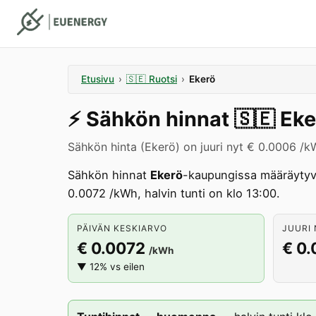
Etusivu
›
🇸🇪
Ruotsi
›
Ekerö
⚡️
Sähkön hinnat
🇸🇪
Eke
Sähkön hinta (Ekerö) on juuri nyt € 0.0006 /k
Sähkön hinnat
Ekerö
-kaupungissa määräytyv
0.0072 /kWh, halvin tunti on klo 13:00.
PÄIVÄN KESKIARVO
JUURI 
€ 0.0072
€ 0
/kWh
▼ 12% vs eilen