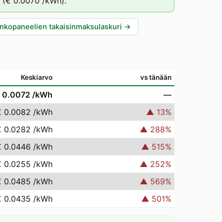
(
€ 0.0070
/kWh).
nkopaneelien takaisinmaksulaskuri
→
Keskiarvo
vs tänään
 0.0072
/kWh
—
€ 0.0082
/kWh
▲
13
%
€ 0.0282
/kWh
▲
288
%
€ 0.0446
/kWh
▲
515
%
€ 0.0255
/kWh
▲
252
%
€ 0.0485
/kWh
▲
569
%
€ 0.0435
/kWh
▲
501
%