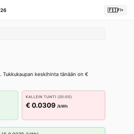
026
🇫🇮
FI
▾
 Tukkukaupan keskihinta tänään on €
KALLEIN TUNTI (20:00)
€ 0.0309
/kWh