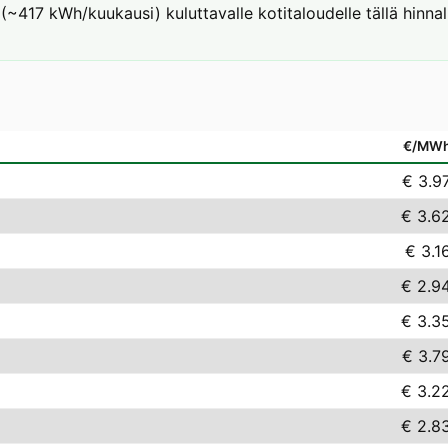
 (~417 kWh/kuukausi) kuluttavalle kotitaloudelle tällä hinnal
€/MW
€ 3.9
€ 3.6
€ 3.1
€ 2.9
€ 3.3
€ 3.7
€ 3.2
€ 2.8