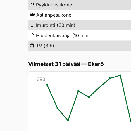
👕
Pyykinpesukone
🍽️
Astianpesukone
🧹
Imurointi (30 min)
💨
Hiustenkuivaaja (10 min)
📺
TV (3 h)
Viimeiset 31 päivää
—
Ekerö
€
83