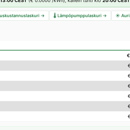
13
:00
CEST
(
€ 0.0000
/kWh),
kallein tunti klo
20
:00
CEST
auskustannuslaskuri
→
🌡️
Lämpöpumppulaskuri
→
☀️
Auri
€