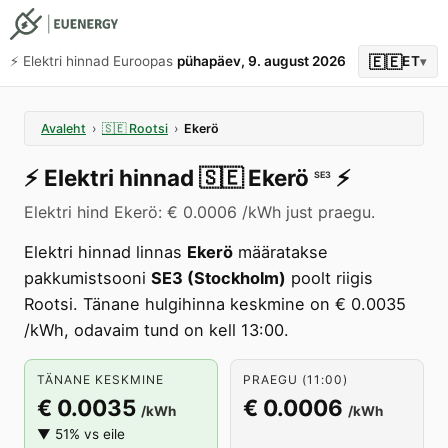
🇪🇪
⚡️ Elektri hinnad Euroopas
pühapäev, 9. august 2026
ET
▾
Avaleht
›
🇸🇪
Rootsi
›
Ekerö
⚡️
Elektri hinnad
🇸🇪
Ekerö
⚡️
SE3
Elektri hind Ekerö: € 0.0006 /kWh just praegu.
Elektri hinnad linnas
Ekerö
määratakse
pakkumistsooni
SE3 (Stockholm)
poolt riigis
Rootsi. Tänane hulgihinna keskmine on € 0.0035
/kWh, odavaim tund on kell 13:00.
TÄNANE KESKMINE
PRAEGU (11:00)
€ 0.0035
€ 0.0006
/kWh
/kWh
▼ 51% vs eile