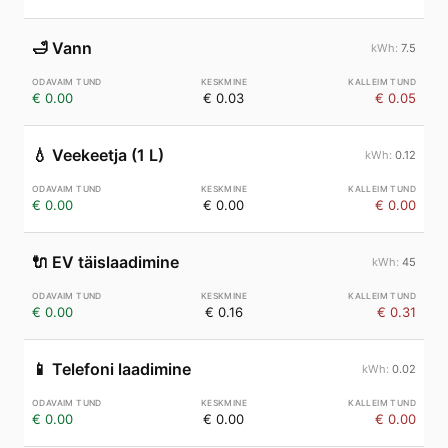
🛁
Vann
7.5
€ 0.00
€ 0.03
€ 0.05
💧
Veekeetja (1 L)
0.12
€ 0.00
€ 0.00
€ 0.00
🔌
EV täislaadimine
45
€ 0.00
€ 0.16
€ 0.31
📱
Telefoni laadimine
0.02
€ 0.00
€ 0.00
€ 0.00