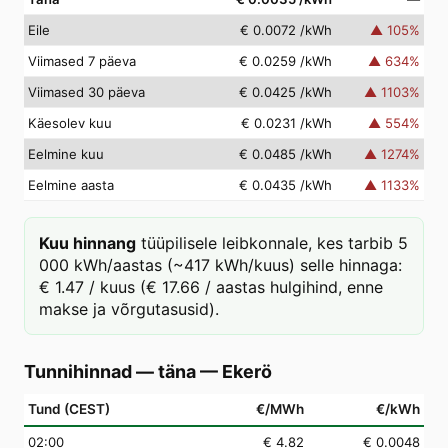
Eile
€ 0.0072
/kWh
▲
105
%
Viimased 7 päeva
€ 0.0259
/kWh
▲
634
%
Viimased 30 päeva
€ 0.0425
/kWh
▲
1103
%
Käesolev kuu
€ 0.0231
/kWh
▲
554
%
Eelmine kuu
€ 0.0485
/kWh
▲
1274
%
Eelmine aasta
€ 0.0435
/kWh
▲
1133
%
Kuu hinnang
tüüpilisele leibkonnale, kes tarbib 5
000 kWh/aastas (~417 kWh/kuus) selle hinnaga:
€ 1.47 / kuus (€ 17.66 / aastas hulgihind, enne
makse ja võrgutasusid).
Tunnihinnad — täna
—
Ekerö
Tund (CEST)
€/MWh
€/kWh
02
:00
€ 4.82
€ 0.0048