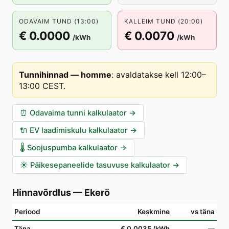
ODAVAIM TUND (13:00)
KALLEIM TUND (20:00)
€ 0.0000
€ 0.0070
/kWh
/kWh
Tunnihinnad — homme
:
avaldatakse kell 12:00–
13:00 CEST
.
⏰
Odavaima tunni kalkulaator
→
🔌
EV laadimiskulu kalkulaator
→
🌡️
Soojuspumba kalkulaator
→
☀️
Päikesepaneelide tasuvuse kalkulaator
→
Hinnavõrdlus
—
Ekerö
Periood
Keskmine
vs täna
Täna
€ 0.0035
/kWh
—