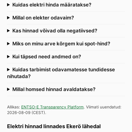
Kuidas elektri hinda määratakse?
Millal on elekter odavaim?
Kas hinnad võivad olla negatiivsed?
Miks on minu arve kõrgem kui spot-hind?
Kui täpsed need andmed on?
Kuidas tarbimist odavamatesse tundidesse
nihutada?
Millal homsed hinnad avaldatakse?
Allikas
:
ENTSO-E Transparency Platform
.
Viimati uuendatud
:
2026-08-09
(
CEST
).
Elektri hinnad linnades Ekerö lähedal