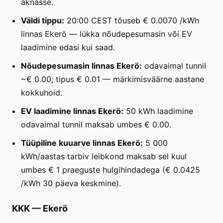
aknasse.
Väldi tippu:
20:00 CEST tõuseb € 0.0070 /kWh
linnas Ekerö — lükka nõudepesumasin või EV
laadimine edasi kui saad.
Nõudepesumasin linnas Ekerö:
odavaimal tunnil
~€ 0.00; tipus € 0.01 — märkimisväärne aastane
kokkuhoid.
EV laadimine linnas Ekerö:
50 kWh laadimine
odavaimal tunnil maksab umbes € 0.00.
Tüüpiline kuuarve linnas Ekerö:
5 000
kWh/aastas tarbiv leibkond maksab sel kuul
umbes € 1 praeguste hulgihindadega (€ 0.0425
/kWh 30 päeva keskmine).
KKK
—
Ekerö