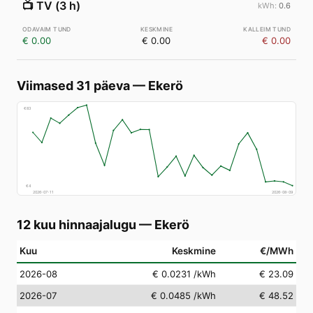
📺
TV (3 h)
0.6
€ 0.00
€ 0.00
€ 0.00
Viimased 31 päeva
—
Ekerö
€
83
€
4
2026-07-11
2026-08-09
12 kuu hinnaajalugu
—
Ekerö
Kuu
Keskmine
€/MWh
2026-08
€ 0.0231
/kWh
€ 23.09
2026-07
€ 0.0485
/kWh
€ 48.52