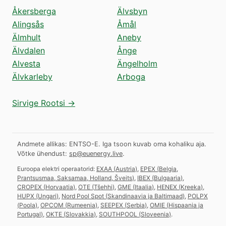
Åkersberga
Älvsbyn
Alingsås
Åmål
Älmhult
Aneby
Älvdalen
Ånge
Alvesta
Ängelholm
Älvkarleby
Arboga
Sirvige Rootsi →
Andmete allikas: ENTSO-E. Iga tsoon kuvab oma kohaliku aja.
Võtke ühendust:
sp@euenergy.live
.
Euroopa elektri operaatorid:
EXAA
(
Austria
)
,
EPEX
(
Belgia,
Prantsusmaa, Saksamaa, Holland, Šveits
)
,
IBEX
(
Bulgaaria
)
,
CROPEX
(
Horvaatia
)
,
OTE
(
Tšehhi
)
,
GME
(
Itaalia
)
,
HENEX
(
Kreeka
)
,
HUPX
(
Ungari
)
,
Nord Pool Spot
(
Skandinaavia ja Baltimaad
)
,
POLPX
(
Poola
)
,
OPCOM
(
Rumeenia
)
,
SEEPEX
(
Serbia
)
,
OMIE
(
Hispaania ja
Portugal
)
,
OKTE
(
Slovakkia
)
,
SOUTHPOOL
(
Sloveenia
)
.