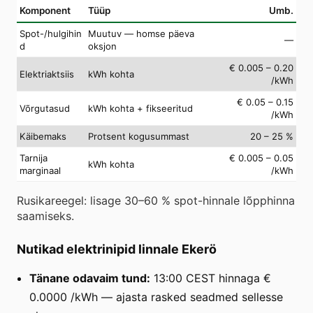
Komponent
Tüüp
Umb.
Spot-/hulgihin
Muutuv — homse päeva
—
d
oksjon
€ 0.005 – 0.20
Elektriaktsiis
kWh kohta
/kWh
€ 0.05 – 0.15
Võrgutasud
kWh kohta + fikseeritud
/kWh
Käibemaks
Protsent kogusummast
20 – 25 %
Tarnija
€ 0.005 – 0.05
kWh kohta
marginaal
/kWh
Rusikareegel: lisage 30–60 % spot-hinnale lõpphinna
saamiseks.
Nutikad elektrinipid linnale Ekerö
Tänane odavaim tund:
13:00 CEST hinnaga €
0.0000 /kWh — ajasta rasked seadmed sellesse