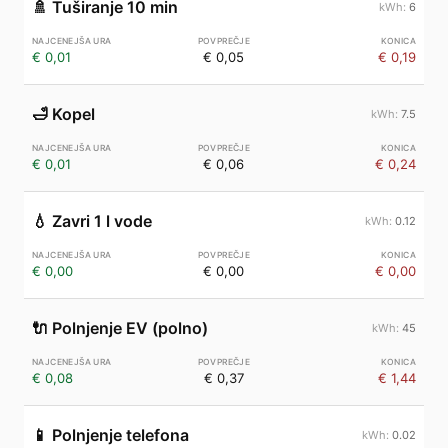
🚿
Tuširanje 10 min
6
€ 0,01
€ 0,05
€ 0,19
🛁
Kopel
7.5
€ 0,01
€ 0,06
€ 0,24
💧
Zavri 1 l vode
0.12
€ 0,00
€ 0,00
€ 0,00
🔌
Polnjenje EV (polno)
45
€ 0,08
€ 0,37
€ 1,44
📱
Polnjenje telefona
0.02