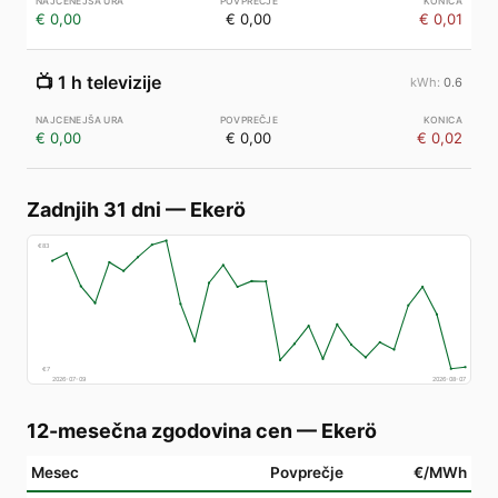
€ 0,00
€ 0,00
€ 0,01
📺
1 h televizije
0.6
€ 0,00
€ 0,00
€ 0,02
Zadnjih 31 dni
—
Ekerö
€
83
€
7
2026-07-09
2026-08-07
12-mesečna zgodovina cen
—
Ekerö
Mesec
Povprečje
€/MWh