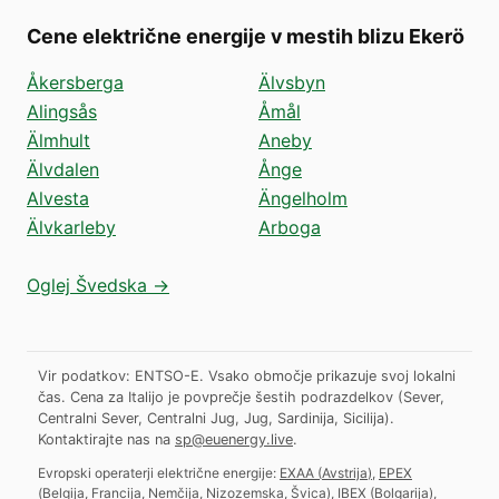
Cene električne energije v mestih blizu Ekerö
Åkersberga
Älvsbyn
Alingsås
Åmål
Älmhult
Aneby
Älvdalen
Ånge
Alvesta
Ängelholm
Älvkarleby
Arboga
Oglej Švedska →
Vir podatkov: ENTSO-E. Vsako območje prikazuje svoj lokalni
čas. Cena za Italijo je povprečje šestih podrazdelkov (Sever,
Centralni Sever, Centralni Jug, Jug, Sardinija, Sicilija).
Kontaktirajte nas na
sp@euenergy.live
.
Evropski operaterji električne energije:
EXAA
(
Avstrija
)
,
EPEX
(
Belgija, Francija, Nemčija, Nizozemska, Švica
)
,
IBEX
(
Bolgarija
)
,