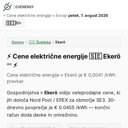
⚡️ Cene električne energije v Evropi
petek, 7. avgust 2026
🇸🇮
SI
▾
Domov
›
🇸🇪
Švedska
›
Ekerö
⚡️
Cene električne energije
🇸🇪
Ekerö
⚡️
SE3
Cena električne energije v Ekerö je € 0,0041 /kWh
pravkar.
Gospodinjstva v
Ekerö
vidijo veleprodajne cene, ki
jih določa Nord Pool / EPEX za območje SE3. 30-
dnevno povprečje je € 0.0455 /kWh — končni
račun doda davke in omrežnino.