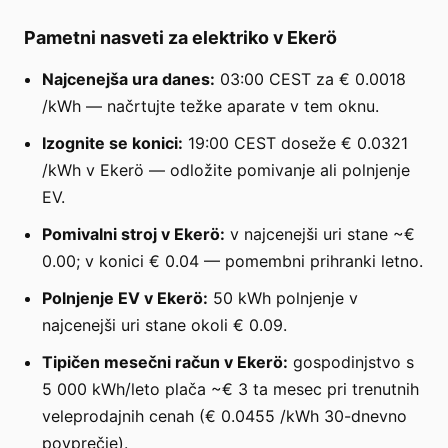
Pametni nasveti za elektriko v Ekerö
Najcenejša ura danes:
03:00 CEST za € 0.0018
/kWh — načrtujte težke aparate v tem oknu.
Izognite se konici:
19:00 CEST doseže € 0.0321
/kWh v Ekerö — odložite pomivanje ali polnjenje
EV.
Pomivalni stroj v Ekerö:
v najcenejši uri stane ~€
0.00; v konici € 0.04 — pomembni prihranki letno.
Polnjenje EV v Ekerö:
50 kWh polnjenje v
najcenejši uri stane okoli € 0.09.
Tipičen mesečni račun v Ekerö:
gospodinjstvo s
5 000 kWh/leto plača ~€ 3 ta mesec pri trenutnih
veleprodajnih cenah (€ 0.0455 /kWh 30-dnevno
povprečje).