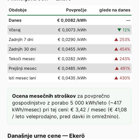
Obdobje
Povprečje
glede na danes
Danes
€ 0,0082
/kWh
—
Včeraj
€ 0,0073
/kWh
▼
12
%
Zadnjih 7 dni
€ 0,0290
/kWh
▲
253
%
Zadnjih 30 dni
€ 0,0455
/kWh
▲
454
%
Tekoči mesec
€ 0,0282
/kWh
▲
243
%
Prejšnji mesec
€ 0,0485
/kWh
▲
491
%
Isti mesec lani
€ 0,0435
/kWh
▲
430
%
Ocena mesečnih stroškov
za povprečno
gospodinjstvo z porabo 5 000 kWh/leto (~417
kWh/mesec) pri tej ceni: € 3,42 / mesec (€ 41,08
/ leto veleprodajno, pred davki in omrežnino).
Današnje urne cene
—
Ekerö