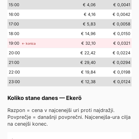
15
:00
€ 4,06
€ 0,0041
16
:00
€ 4,16
€ 0,0042
17
:00
€ 5,83
€ 0,0058
18
:00
€ 14,96
€ 0,0150
19
:00
€ 32,10
€ 0,0321
← konica
20
:00
€ 22,42
€ 0,0224
21
:00
€ 29,40
€ 0,0294
22
:00
€ 19,84
€ 0,0198
23
:00
€ 12,38
€ 0,0124
Koliko stane danes
—
Ekerö
Razpon = cena v najcenejši uri proti najdražji.
Povprečje = današnji povprečni. Najcenejša-ura cilja
na cenejši konec.