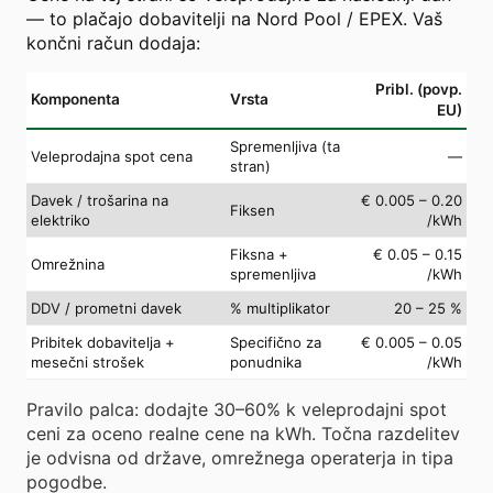
— to plačajo dobavitelji na Nord Pool / EPEX. Vaš
končni račun dodaja:
Pribl. (povp.
Komponenta
Vrsta
EU)
Spremenljiva (ta
Veleprodajna spot cena
—
stran)
Davek / trošarina na
€ 0.005 – 0.20
Fiksen
elektriko
/kWh
Fiksna +
€ 0.05 – 0.15
Omrežnina
spremenljiva
/kWh
DDV / prometni davek
% multiplikator
20 – 25 %
Pribitek dobavitelja +
Specifično za
€ 0.005 – 0.05
mesečni strošek
ponudnika
/kWh
Pravilo palca: dodajte 30–60% k veleprodajni spot
ceni za oceno realne cene na kWh. Točna razdelitev
je odvisna od države, omrežnega operaterja in tipa
pogodbe.