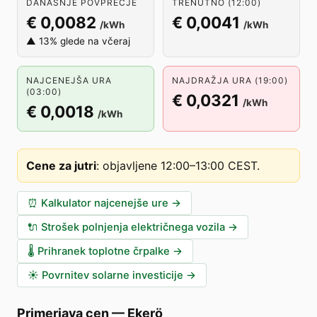
DANAŠNJE POVPREČJE
TRENUTNO (12:00)
€ 0,0082
€ 0,0041
/kWh
/kWh
▲ 13% glede na včeraj
NAJCENEJŠA URA
NAJDRAŽJA URA (19:00)
(03:00)
€ 0,0321
/kWh
€ 0,0018
/kWh
Cene za jutri
:
objavljene 12:00–13:00 CEST
.
⏰
Kalkulator najcenejše ure
→
🔌
Strošek polnjenja električnega vozila
→
🌡️
Prihranek toplotne črpalke
→
☀️
Povrnitev solarne investicije
→
Primerjava cen
—
Ekerö