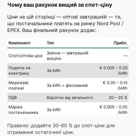
Чому ваш рахунок вищий за спот-ціну
Ціни на цій сторінці — оптові завтрашній — те,
що постачальники платять на ринку Nord Pool /
EPEX. Ваш фінальний рахунок додає:
Компонент
Тип
Прибл.
Змінна — завтрашній
Спот/оптова ціна
—
аукціон
Податок на
€ 0.005 – 0.20
За kWh
електрику
/kWh
Мережеві
€ 0.05 – 0.15
За kWh + фіксований
платежі
/kWh
ПДВ
Відсоток від загального
20 – 25 %
Маржа
€ 0.005 – 0.05
За kWh
постачальника
/kWh
Правило: додайте 30–60 % до спот-ціни для
отримання остаточної ціни.