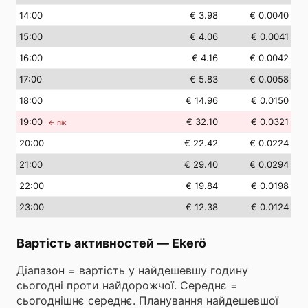
14
:00
€ 3.98
€ 0.0040
15
:00
€ 4.06
€ 0.0041
16
:00
€ 4.16
€ 0.0042
17
:00
€ 5.83
€ 0.0058
18
:00
€ 14.96
€ 0.0150
19
:00
€ 32.10
€ 0.0321
← пік
20
:00
€ 22.42
€ 0.0224
21
:00
€ 29.40
€ 0.0294
22
:00
€ 19.84
€ 0.0198
23
:00
€ 12.38
€ 0.0124
Вартість активностей
—
Ekerö
Діапазон = вартість у найдешевшу годину
сьогодні проти найдорожчої. Середнє =
сьогоднішнє середнє. Планування найдешевшої