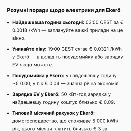
Розумні поради щодо електрики для Ekerö
Найдешевша година сьогодні:
03:00 CEST за €
0.0018 /kWh — заплануйте важкі прилади на це
вікно.
Уникайте піку:
19:00 CEST сягає € 0.0321 /kWh
у Ekerö — відкладіть посудомийку або зарядку
EV якщо можете.
Посудомийка у Ekerö:
у найдешевшу годину
~€ 0.00; у пік € 0.04 — значна річна економія.
Зарядка EV у Ekerö:
50 кВт-год зарядка у
найдешевшу годину коштує близько € 0.09.
Типовий місячний рахунок у Ekerö:
домогосподарство, що споживає 5 000 kWh/
рік, цього місяця платить близько € 3 за