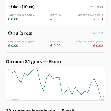
💨
Фен (10 хв)
0.33
€ 0.00
€ 0.00
€ 0.01
📺
ТВ (3 год)
0.6
€ 0.00
€ 0.00
€ 0.02
Останні 31 день
—
Ekerö
€
83
€
7
2026-07-09
2026-08-07
12-місячна історія цін
—
Ekerö