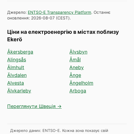
Джерело
:
ENTSO-E Transparency Platform
.
Останнє
оновлення
:
2026-08-07
(
CEST
).
Ціни на електроенергію в містах поблизу
Ekerö
Åkersberga
Älvsbyn
Alingsås
Åmål
Älmhult
Aneby
Älvdalen
Ånge
Alvesta
Ängelholm
Älvkarleby
Arboga
Переглянути Швеція →
Джерело даних: ENTSO-E. Кожна зона показує свій