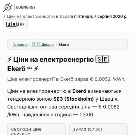
⚡️ Ціни на електроенергію в Європі
пʼятниця, 7 серпня 2026 р.
🇺🇦
UK
▾
Головна
›
🇸🇪
Швеція
›
Ekerö
⚡️
Ціни на електроенергію
🇸🇪
Ekerö
⚡️
SE3
Ціна електроенергії в Ekerö зараз € 0.0052 /kWh.
Ціни на електроенергію в
Ekerö
визначаються
тендерною зоною
SE3 (Stockholm)
у Швеція.
Сьогоднішня оптова середня ціна — € 0.0082
/kWh, найдешевша година — 03:00.
СЬОГОДНІШНЄ
ЗАРАЗ (07:00)
СЕРЕДНЄ