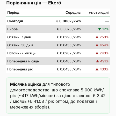
Порівняння цін
—
Ekerö
Період
Середнє
vs сьогодні
Сьогодні
€ 0.0082
/kWh
—
Вчора
€ 0.0073
/kWh
▼
12
%
Останні 7 днів
€ 0.0290
/kWh
▲
253
%
Останні 30 днів
€ 0.0455
/kWh
▲
454
%
Поточний місяць
€ 0.0282
/kWh
▲
243
%
Попередній місяць
€ 0.0485
/kWh
▲
491
%
Попередній рік
€ 0.0435
/kWh
▲
430
%
Місячна оцінка
для типового
домогосподарства, що споживає 5 000 kWh/
рік (~417 kWh/місяць) за цією ставкою: € 3.42
/ місяць (€ 41.08 / рік оптом, до податків і
мережевих зборів).