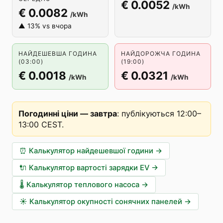
€ 0.0052
/kWh
€ 0.0082
/kWh
▲ 13% vs вчора
НАЙДЕШЕВША ГОДИНА
НАЙДОРОЖЧА ГОДИНА
(03:00)
(19:00)
€ 0.0018
€ 0.0321
/kWh
/kWh
Погодинні ціни — завтра
:
публікуються 12:00–
13:00 CEST
.
⏰
Калькулятор найдешевшої години
→
🔌
Калькулятор вартості зарядки EV
→
🌡️
Калькулятор теплового насоса
→
☀️
Калькулятор окупності сонячних панелей
→