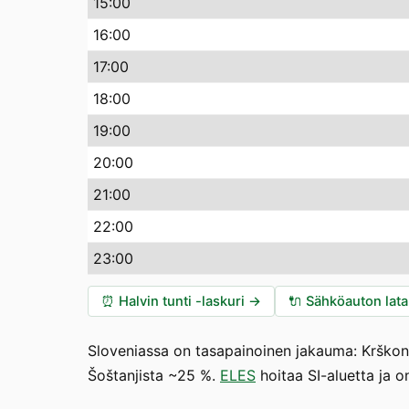
15:00
16:00
17:00
18:00
19:00
20:00
21:00
22:00
23:00
⏰
Halvin tunti -laskuri
→
🔌
Sähköauton lat
Sloveniassa on tasapainoinen jakauma: Krškon 
Šoštanjista ~25 %.
ELES
hoitaa SI-aluetta ja 