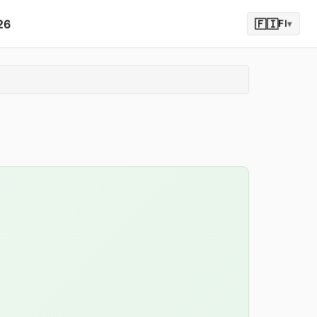
26
🇫🇮
FI
▾