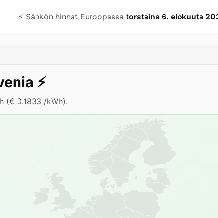
⚡️ Sähkön hinnat Euroopassa
torstaina 6. elokuuta 20
venia
⚡️
h (€ 0.1833 /kWh).