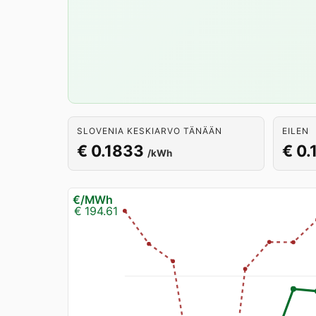
SLOVENIA KESKIARVO TÄNÄÄN
EILEN
€ 0.1833
€ 0.
/kWh
€/MWh
€ 194.61