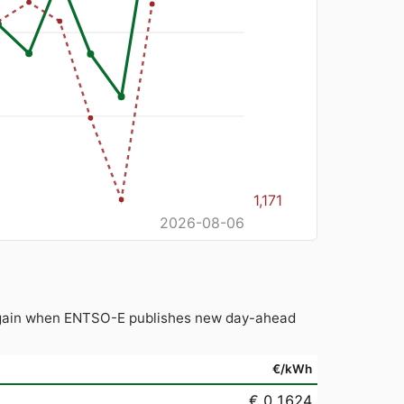
1,171
2026-08-06
d again when ENTSO-E publishes new day-ahead
€/kWh
€ 0.1624