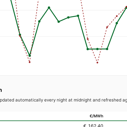
n
 Updated automatically every night at midnight and refreshe
€/MWh
€ 162.40