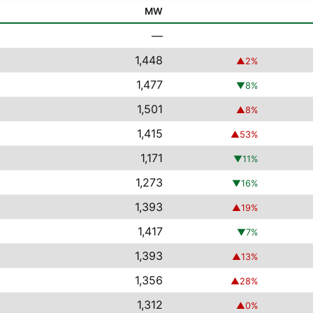
MW
—
1,448
▲
2
%
1,477
▼
8
%
1,501
▲
8
%
1,415
▲
53
%
1,171
▼
11
%
1,273
▼
16
%
1,393
▲
19
%
1,417
▼
7
%
1,393
▲
13
%
1,356
▲
28
%
1,312
▲
0
%