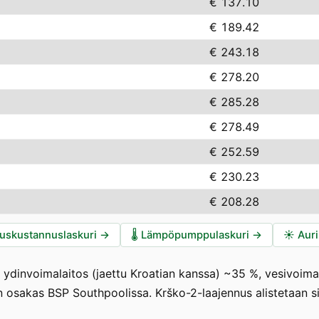
€ 137.10
€ 189.42
€ 243.18
€ 278.20
€ 285.28
€ 278.49
€ 252.59
€ 230.23
€ 208.28
auskustannuslaskuri
→
🌡️
Lämpöpumppulaskuri
→
☀️
Auri
ydinvoimalaitos (jaettu Kroatian kanssa) ~35 %, vesivoima 
on osakas BSP Southpoolissa. Krško-2-laajennus alistetaan