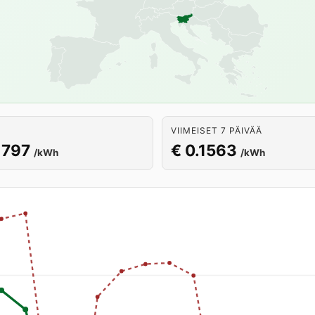
VIIMEISET 7 PÄIVÄÄ
1797
€ 0.1563
/kWh
/kWh