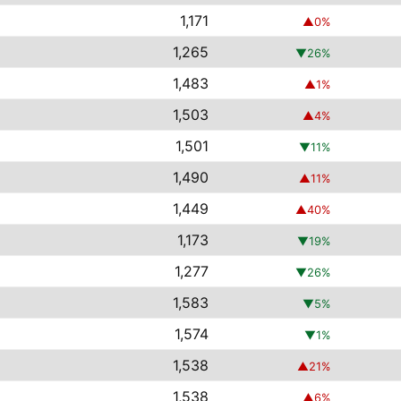
1,171
▲
0
%
1,265
▼
26
%
1,483
▲
1
%
1,503
▲
4
%
1,501
▼
11
%
1,490
▲
11
%
1,449
▲
40
%
1,173
▼
19
%
1,277
▼
26
%
1,583
▼
5
%
1,574
▼
1
%
1,538
▲
21
%
1,538
▲
6
%