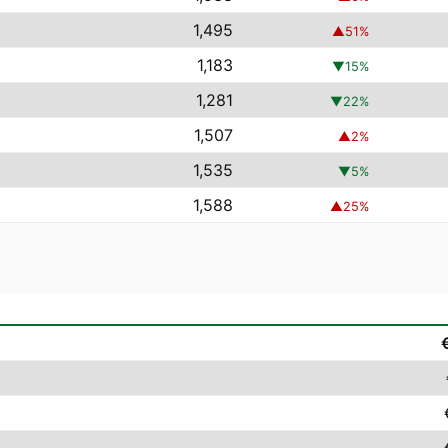
1,495
▲
51
%
1,183
▼
15
%
1,281
▼
22
%
1,507
▲
2
%
1,535
▼
5
%
1,588
▲
25
%