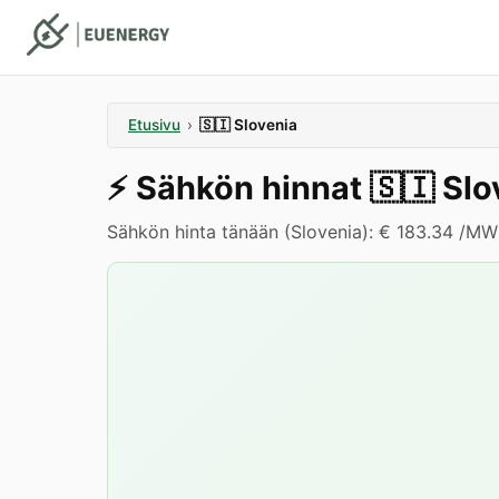
Etusivu
›
🇸🇮
Slovenia
⚡️
Sähkön hinnat
🇸🇮
Slo
Sähkön hinta tänään (Slovenia): € 183.34 /MW