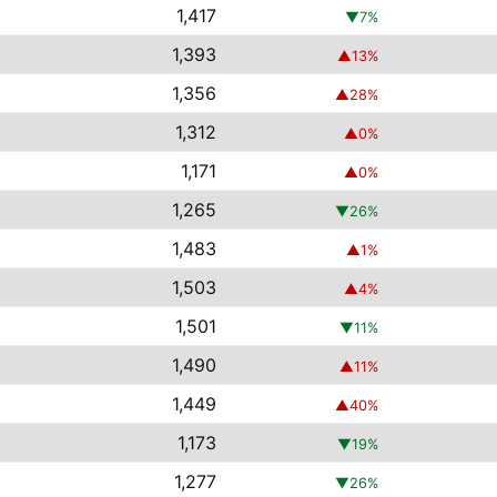
1,417
▼
7
%
1,393
▲
13
%
1,356
▲
28
%
1,312
▲
0
%
1,171
▲
0
%
1,265
▼
26
%
1,483
▲
1
%
1,503
▲
4
%
1,501
▼
11
%
1,490
▲
11
%
1,449
▲
40
%
1,173
▼
19
%
1,277
▼
26
%