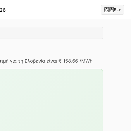
026
🇬🇷
EL
▾
ιμή για τη Σλοβενία είναι € 158.66 /MWh.