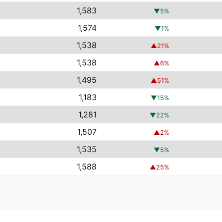
1,583
▼
5
%
1,574
▼
1
%
1,538
▲
21
%
1,538
▲
6
%
1,495
▲
51
%
1,183
▼
15
%
1,281
▼
22
%
1,507
▲
2
%
1,535
▼
5
%
1,588
▲
25
%