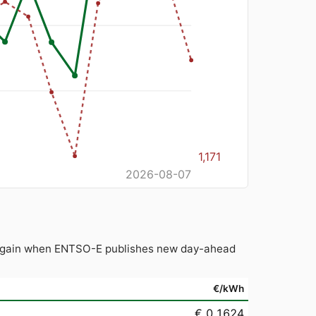
1,171
2026-08-07
d again when ENTSO-E publishes new day-ahead
€/kWh
€ 0.1624