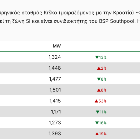
υρηνικός σταθμός Krško (μοιραζόμενος με την Κροατία) ~
εί τη ζώνη SI και είναι συνιδιοκτήτης του BSP Southpool.
MW
1,324
▼
13
%
1,448
▲
2
%
1,477
▼
8
%
1,501
▲
8
%
1,415
▲
53
%
1,171
▼
11
%
1,273
▼
16
%
1,393
▲
19
%