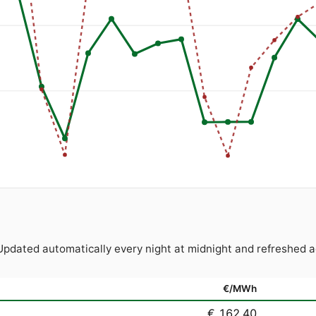
 Updated automatically every night at midnight and refreshe
€/MWh
€ 162.40