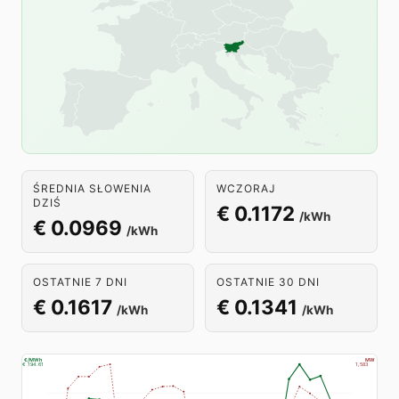
ŚREDNIA SŁOWENIA
WCZORAJ
DZIŚ
€ 0.1172
/kWh
€ 0.0969
/kWh
OSTATNIE 7 DNI
OSTATNIE 30 DNI
€ 0.1617
€ 0.1341
/kWh
/kWh
€/MWh
MW
€ 194.61
1,583