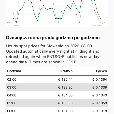
€ 83.64
1,165
2026-07-11
2026-08-09
Dzisiejsza cena prądu godzina po godzinie
Hourly spot prices for Słowenia on 2026-08-09.
Updated automatically every night at midnight and
refreshed again when ENTSO-E publishes new day-
ahead data. Times are shown in CEST.
Godzina
€/MWh
€/kWh
02:00
€ 136.44
€ 0.1364
03:00
€ 133.95
€ 0.1339
04:00
€ 134.03
€ 0.1340
05:00
€ 135.00
€ 0.1350
06:00
€ 131.80
€ 0.1318