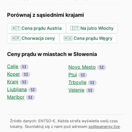
Porównaj z sąsiednimi krajami
🇦🇹
Cena prądu Austria
🇮🇹
Na jutro Włochy
🇭🇷
Chorwacja ceny
🇭🇺
Cena prądu Węgry
Ceny prądu w miastach w Słowenia
Celje
Novo Mesto
SI
SI
Koper
Ptuj
SI
SI
Kranj
Trbovlje
SI
SI
Ljubljana
Velenje
SI
SI
Maribor
SI
Źródło danych: ENTSO-E. Każda strefa wyświetla swój czas
lokalny.
Skontaktuj się z nami pod adresem
sp@euenergy.live
.