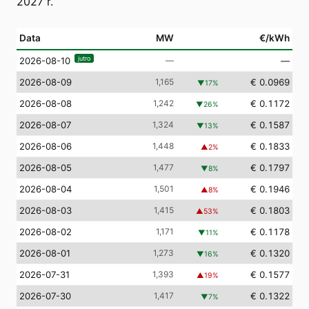
2027 r.
Data
MW
€/kWh
jutro
—
—
2026-08-10
2026-08-09
1,165
€ 0.0969
▼
17
%
2026-08-08
1,242
€ 0.1172
▼
26
%
2026-08-07
1,324
€ 0.1587
▼
13
%
2026-08-06
1,448
€ 0.1833
▲
2
%
2026-08-05
1,477
€ 0.1797
▼
8
%
2026-08-04
1,501
€ 0.1946
▲
8
%
2026-08-03
1,415
€ 0.1803
▲
53
%
2026-08-02
1,171
€ 0.1178
▼
11
%
2026-08-01
1,273
€ 0.1320
▼
16
%
2026-07-31
1,393
€ 0.1577
▲
19
%
2026-07-30
1,417
€ 0.1322
▼
7
%