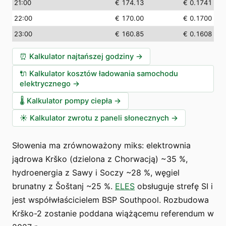
21:00
€ 174.13
€ 0.1741
22:00
€ 170.00
€ 0.1700
23:00
€ 160.85
€ 0.1608
⏰
Kalkulator najtańszej godziny
→
🔌
Kalkulator kosztów ładowania samochodu
elektrycznego
→
🌡️
Kalkulator pompy ciepła
→
☀️
Kalkulator zwrotu z paneli słonecznych
→
Słowenia ma zrównoważony miks: elektrownia
jądrowa Krško (dzielona z Chorwacją) ~35 %,
hydroenergia z Sawy i Soczy ~28 %, węgiel
brunatny z Šoštanj ~25 %.
ELES
obsługuje strefę SI i
jest współwłaścicielem BSP Southpool. Rozbudowa
Krško-2 zostanie poddana wiążącemu referendum w