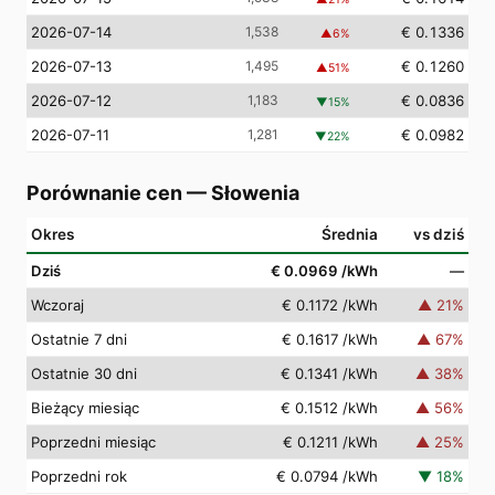
2026-07-14
1,538
€ 0.1336
▲
6
%
2026-07-13
1,495
€ 0.1260
▲
51
%
2026-07-12
1,183
€ 0.0836
▼
15
%
2026-07-11
1,281
€ 0.0982
▼
22
%
Porównanie cen
—
Słowenia
Okres
Średnia
vs dziś
Dziś
€ 0.0969
/kWh
—
Wczoraj
€ 0.1172
/kWh
▲
21
%
Ostatnie 7 dni
€ 0.1617
/kWh
▲
67
%
Ostatnie 30 dni
€ 0.1341
/kWh
▲
38
%
Bieżący miesiąc
€ 0.1512
/kWh
▲
56
%
Poprzedni miesiąc
€ 0.1211
/kWh
▲
25
%
Poprzedni rok
€ 0.0794
/kWh
▼
18
%