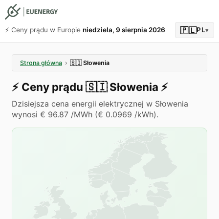
🇵🇱
⚡️ Ceny prądu w Europie
niedziela, 9 sierpnia 2026
PL
▾
Strona główna
›
🇸🇮
Słowenia
⚡️
Ceny prądu
🇸🇮
Słowenia
⚡️
Dzisiejsza cena energii elektrycznej w Słowenia
wynosi € 96.87 /MWh (€ 0.0969 /kWh).