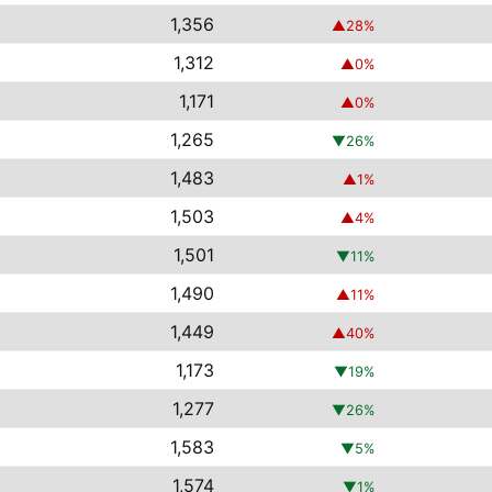
1,356
▲
28
%
1,312
▲
0
%
1,171
▲
0
%
1,265
▼
26
%
1,483
▲
1
%
1,503
▲
4
%
1,501
▼
11
%
1,490
▲
11
%
1,449
▲
40
%
1,173
▼
19
%
1,277
▼
26
%
1,583
▼
5
%
1,574
▼
1
%