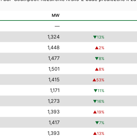
MW
—
1,324
▼
13
%
1,448
▲
2
%
1,477
▼
8
%
1,501
▲
8
%
1,415
▲
53
%
1,171
▼
11
%
1,273
▼
16
%
1,393
▲
19
%
1,417
▼
7
%
1,393
▲
13
%