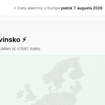
⚡️ Ceny elektriny v Európe
piatok 7. augusta 2026
vinsko
⚡️
6 /MWh (€ 0.1587 /kWh).