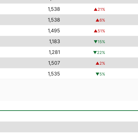
1,538
▲
21
%
1,538
▲
6
%
1,495
▲
51
%
1,183
▼
15
%
1,281
▼
22
%
1,507
▲
2
%
1,535
▼
5
%