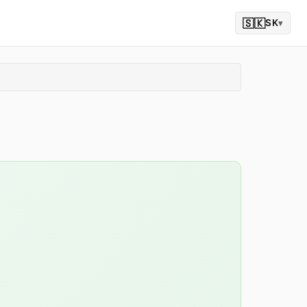
🇸🇰
SK
▾