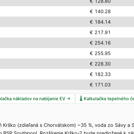
€ 128.80
€ 140.28
€ 184.14
€ 217.91
€ 254.16
€ 255.95
€ 228.30
€ 182.33
€ 171.03
ulačka nákladov na nabíjanie EV
→
🌡️
Kalkulačka tepelného č
ň Krško (zdieľaná s Chorvátskom) ~35 %, voda zo Sávy a S
m BSP Southpool. Rozšírenie Krško-2 bude predložené k z