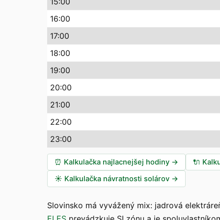
15:00
16:00
17:00
18:00
19:00
20:00
21:00
22:00
23:00
⏰
Kalkulačka najlacnejšej hodiny
→
🔌
Kalk
☀️
Kalkulačka návratnosti solárov
→
Slovinsko má vyvážený mix: jadrová elektráre
ELES
prevádzkuje SI zónu a je spoluvlastníko