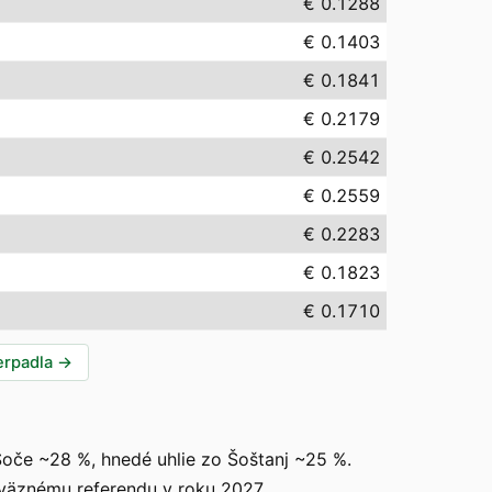
€ 0.1288
€ 0.1403
€ 0.1841
€ 0.2179
€ 0.2542
€ 0.2559
€ 0.2283
€ 0.1823
€ 0.1710
erpadla
→
oče ~28 %, hnedé uhlie zo Šoštanj ~25 %.
áväznému referendu v roku 2027.