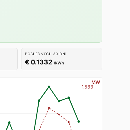
POSLEDNÝCH 30 DNÍ
€ 0.1332
/kWh
MW
1,583