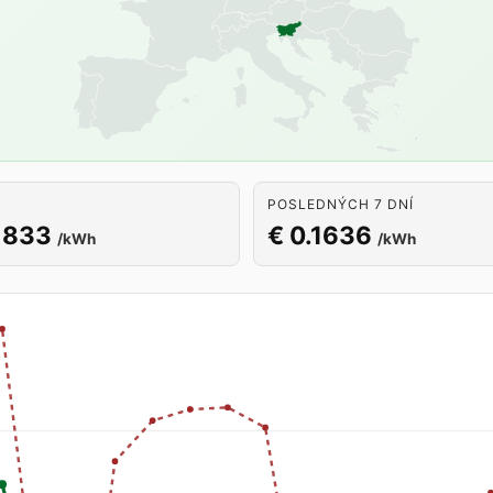
POSLEDNÝCH 7 DNÍ
1833
€ 0.1636
/kWh
/kWh