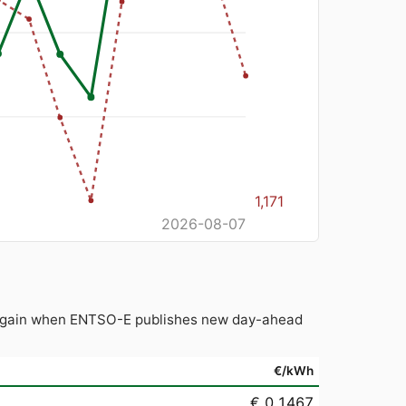
1,171
2026-08-07
ed again when ENTSO-E publishes new day-ahead
€/kWh
€ 0.1467