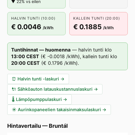
▼ 22% vs eilen
HALVIN TUNTI (10:00)
KALLEIN TUNTI (20:00)
€ 0.0046
€ 0.1885
/kWh
/kWh
Tuntihinnat — huomenna
—
halvin tunti klo
13
:00
CEST
(
€ -0.0018
/kWh),
kallein tunti klo
20
:00
CEST
(
€ 0.1796
/kWh).
⏰
Halvin tunti -laskuri
→
🔌
Sähköauton latauskustannuslaskuri
→
🌡️
Lämpöpumppulaskuri
→
☀️
Aurinkopaneelien takaisinmaksulaskuri
→
Hintavertailu
—
Bruntál