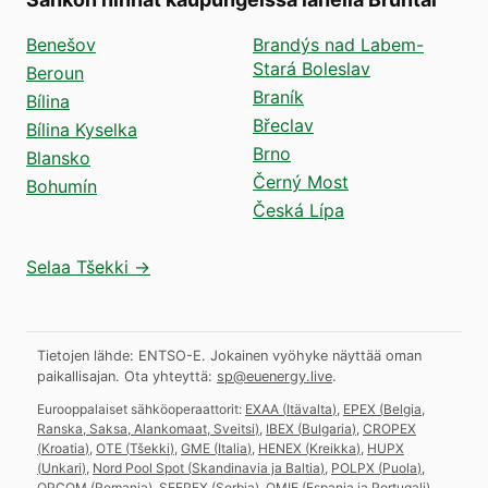
Benešov
Brandýs nad Labem-
Stará Boleslav
Beroun
Braník
Bílina
Břeclav
Bílina Kyselka
Brno
Blansko
Černý Most
Bohumín
Česká Lípa
Selaa Tšekki →
Tietojen lähde: ENTSO-E. Jokainen vyöhyke näyttää oman
paikallisajan.
Ota yhteyttä:
sp@euenergy.live
.
Eurooppalaiset sähköoperaattorit:
EXAA
(
Itävalta
)
,
EPEX
(
Belgia,
Ranska, Saksa, Alankomaat, Sveitsi
)
,
IBEX
(
Bulgaria
)
,
CROPEX
(
Kroatia
)
,
OTE
(
Tšekki
)
,
GME
(
Italia
)
,
HENEX
(
Kreikka
)
,
HUPX
(
Unkari
)
,
Nord Pool Spot
(
Skandinavia ja Baltia
)
,
POLPX
(
Puola
)
,
OPCOM
(
Romania
)
,
SEEPEX
(
Serbia
)
,
OMIE
(
Espanja ja Portugali
)
,