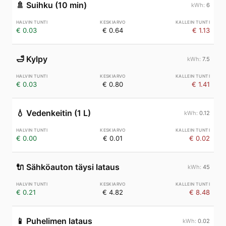
🚿
Suihku (10 min)
6
€ 0.03
€ 0.64
€ 1.13
🛁
Kylpy
7.5
€ 0.03
€ 0.80
€ 1.41
💧
Vedenkeitin (1 L)
0.12
€ 0.00
€ 0.01
€ 0.02
🔌
Sähköauton täysi lataus
45
€ 0.21
€ 4.82
€ 8.48
📱
Puhelimen lataus
0.02