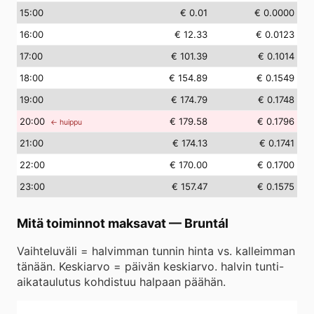
15
:00
€ 0.01
€ 0.0000
16
:00
€ 12.33
€ 0.0123
17
:00
€ 101.39
€ 0.1014
18
:00
€ 154.89
€ 0.1549
19
:00
€ 174.79
€ 0.1748
20
:00
€ 179.58
€ 0.1796
← huippu
21
:00
€ 174.13
€ 0.1741
22
:00
€ 170.00
€ 0.1700
23
:00
€ 157.47
€ 0.1575
Mitä toiminnot maksavat
—
Bruntál
Vaihteluväli = halvimman tunnin hinta vs. kalleimman
tänään. Keskiarvo = päivän keskiarvo. halvin tunti-
aikataulutus kohdistuu halpaan päähän.