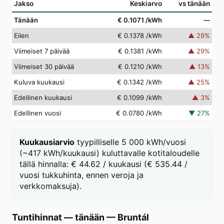
Jakso
Keskiarvo
vs tänään
Tänään
€ 0.1071
/kWh
—
Eilen
€ 0.1378
/kWh
▲
29
%
Viimeiset 7 päivää
€ 0.1381
/kWh
▲
29
%
Viimeiset 30 päivää
€ 0.1210
/kWh
▲
13
%
Kuluva kuukausi
€ 0.1342
/kWh
▲
25
%
Edellinen kuukausi
€ 0.1099
/kWh
▲
3
%
Edellinen vuosi
€ 0.0780
/kWh
▼
27
%
Kuukausiarvio
tyypilliselle 5 000 kWh/vuosi
(~417 kWh/kuukausi) kuluttavalle kotitaloudelle
tällä hinnalla: € 44.62 / kuukausi (€ 535.44 /
vuosi tukkuhinta, ennen veroja ja
verkkomaksuja).
Tuntihinnat — tänään
—
Bruntál