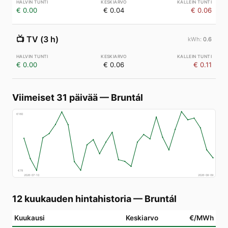
€ 0.00
€ 0.04
€ 0.06
📺
TV (3 h)
0.6
€ 0.00
€ 0.06
€ 0.11
Viimeiset 31 päivää
—
Bruntál
€
160
€
78
2026-07-10
2026-08-09
12 kuukauden hintahistoria
—
Bruntál
Kuukausi
Keskiarvo
€/MWh