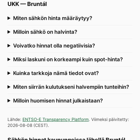
UKK
—
Bruntál
Miten sähkön hinta määräytyy?
Milloin sähkö on halvinta?
Voivatko hinnat olla negatiivisia?
Miksi laskuni on korkeampi kuin spot-hinta?
Kuinka tarkkoja nämä tiedot ovat?
Miten siirrän kulutukseni halvempiin tunteihin?
Milloin huomisen hinnat julkaistaan?
Lähde
:
ENTSO-E Transparency Platform
.
Viimeksi päivitetty
:
2026-08-08
(
CEST
).
Sähkön hinnat kaupungeissa lähellä Bruntál