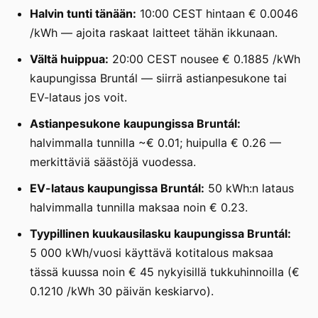
Halvin tunti tänään:
10:00 CEST hintaan € 0.0046
/kWh — ajoita raskaat laitteet tähän ikkunaan.
Vältä huippua:
20:00 CEST nousee € 0.1885 /kWh
kaupungissa Bruntál — siirrä astianpesukone tai
EV-lataus jos voit.
Astianpesukone kaupungissa Bruntál:
halvimmalla tunnilla ~€ 0.01; huipulla € 0.26 —
merkittäviä säästöjä vuodessa.
EV-lataus kaupungissa Bruntál:
50 kWh:n lataus
halvimmalla tunnilla maksaa noin € 0.23.
Tyypillinen kuukausilasku kaupungissa Bruntál:
5 000 kWh/vuosi käyttävä kotitalous maksaa
tässä kuussa noin € 45 nykyisillä tukkuhinnoilla (€
0.1210 /kWh 30 päivän keskiarvo).