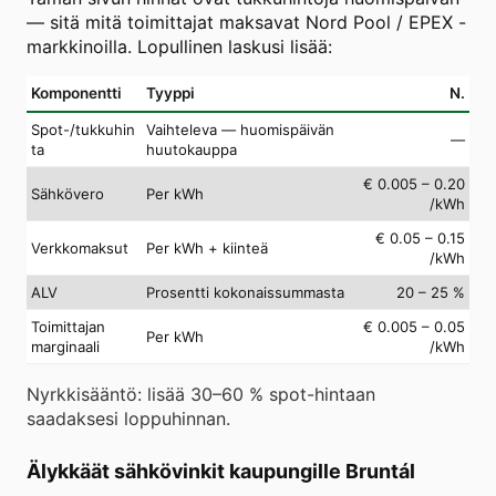
— sitä mitä toimittajat maksavat Nord Pool / EPEX -
markkinoilla. Lopullinen laskusi lisää:
Komponentti
Tyyppi
N.
Spot-/tukkuhin
Vaihteleva — huomispäivän
—
ta
huutokauppa
€ 0.005 – 0.20
Sähkövero
Per kWh
/kWh
€ 0.05 – 0.15
Verkkomaksut
Per kWh + kiinteä
/kWh
ALV
Prosentti kokonaissummasta
20 – 25 %
Toimittajan
€ 0.005 – 0.05
Per kWh
marginaali
/kWh
Nyrkkisääntö: lisää 30–60 % spot-hintaan
saadaksesi loppuhinnan.
Älykkäät sähkövinkit kaupungille Bruntál