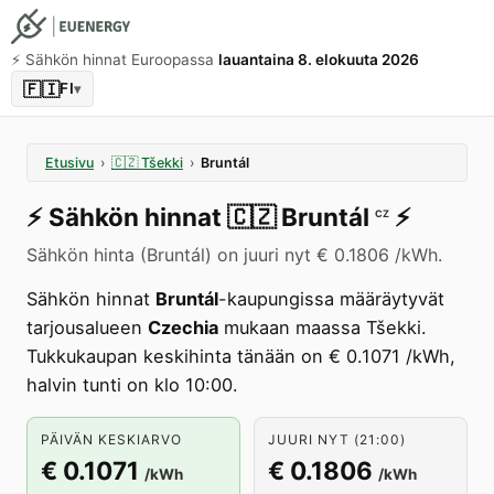
⚡️ Sähkön hinnat Euroopassa
lauantaina 8. elokuuta 2026
🇫🇮
FI
▾
Etusivu
›
🇨🇿
Tšekki
›
Bruntál
⚡️
Sähkön hinnat
🇨🇿
Bruntál
⚡️
CZ
Sähkön hinta (Bruntál) on juuri nyt € 0.1806 /kWh.
Sähkön hinnat
Bruntál
-kaupungissa määräytyvät
tarjousalueen
Czechia
mukaan maassa Tšekki.
Tukkukaupan keskihinta tänään on € 0.1071 /kWh,
halvin tunti on klo 10:00.
PÄIVÄN KESKIARVO
JUURI NYT (21:00)
€ 0.1071
€ 0.1806
/kWh
/kWh