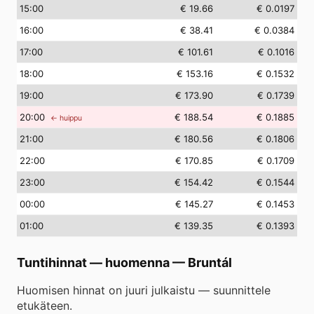
15
:00
€ 19.66
€ 0.0197
16
:00
€ 38.41
€ 0.0384
17
:00
€ 101.61
€ 0.1016
18
:00
€ 153.16
€ 0.1532
19
:00
€ 173.90
€ 0.1739
20
:00
€ 188.54
€ 0.1885
← huippu
21
:00
€ 180.56
€ 0.1806
22
:00
€ 170.85
€ 0.1709
23
:00
€ 154.42
€ 0.1544
00
:00
€ 145.27
€ 0.1453
01
:00
€ 139.35
€ 0.1393
Tuntihinnat — huomenna
—
Bruntál
Huomisen hinnat on juuri julkaistu — suunnittele
etukäteen.