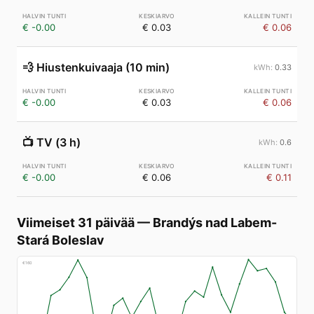
€ -0.00
€ 0.03
€ 0.06
💨
Hiustenkuivaaja (10 min)
0.33
€ -0.00
€ 0.03
€ 0.06
📺
TV (3 h)
0.6
€ -0.00
€ 0.06
€ 0.11
Viimeiset 31 päivää
—
Brandýs nad Labem-
Stará Boleslav
€
160