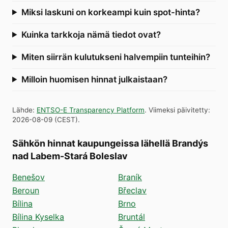
Miksi laskuni on korkeampi kuin spot-hinta?
Kuinka tarkkoja nämä tiedot ovat?
Miten siirrän kulutukseni halvempiin tunteihin?
Milloin huomisen hinnat julkaistaan?
Lähde
:
ENTSO-E Transparency Platform
.
Viimeksi päivitetty
:
2026-08-09
(
CEST
).
Sähkön hinnat kaupungeissa lähellä Brandýs
nad Labem-Stará Boleslav
Benešov
Braník
Beroun
Břeclav
Bílina
Brno
Bílina Kyselka
Bruntál