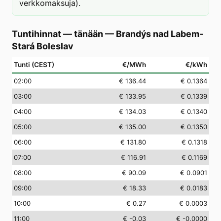
verkkomaksuja).
Tuntihinnat — tänään
—
Brandýs nad Labem-
Stará Boleslav
Tunti (CEST)
€/MWh
€/kWh
02
:00
€ 136.44
€ 0.1364
03
:00
€ 133.95
€ 0.1339
04
:00
€ 134.03
€ 0.1340
05
:00
€ 135.00
€ 0.1350
06
:00
€ 131.80
€ 0.1318
07
:00
€ 116.91
€ 0.1169
08
:00
€ 90.09
€ 0.0901
09
:00
€ 18.33
€ 0.0183
10
:00
€ 0.27
€ 0.0003
11
:00
€ -0.03
€ -0.0000