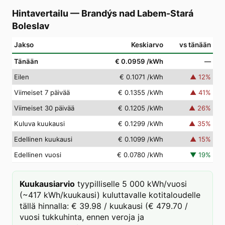
Hintavertailu
—
Brandýs nad Labem-Stará
Boleslav
Jakso
Keskiarvo
vs tänään
Tänään
€ 0.0959
/kWh
—
Eilen
€ 0.1071
/kWh
▲
12
%
Viimeiset 7 päivää
€ 0.1355
/kWh
▲
41
%
Viimeiset 30 päivää
€ 0.1205
/kWh
▲
26
%
Kuluva kuukausi
€ 0.1299
/kWh
▲
35
%
Edellinen kuukausi
€ 0.1099
/kWh
▲
15
%
Edellinen vuosi
€ 0.0780
/kWh
▼
19
%
Kuukausiarvio
tyypilliselle 5 000 kWh/vuosi
(~417 kWh/kuukausi) kuluttavalle kotitaloudelle
tällä hinnalla: € 39.98 / kuukausi (€ 479.70 /
vuosi tukkuhinta, ennen veroja ja