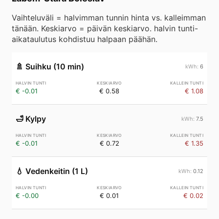
Vaihteluväli = halvimman tunnin hinta vs. kalleimman
tänään. Keskiarvo = päivän keskiarvo. halvin tunti-
aikataulutus kohdistuu halpaan päähän.
🚿
Suihku (10 min)
6
€ -0.01
€ 0.58
€ 1.08
🛁
Kylpy
7.5
€ -0.01
€ 0.72
€ 1.35
💧
Vedenkeitin (1 L)
0.12
€ -0.00
€ 0.01
€ 0.02