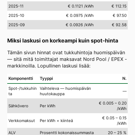
2025-11
€ 0.1121
/kWh
€ 112.15
2025-10
€ 0.0975
/kWh
€ 97.50
2025-09
€ 0.0926
/kWh
€ 92.58
Miksi laskusi on korkeampi kuin spot-hinta
Tämän sivun hinnat ovat tukkuhintoja huomispäivän
— sitä mitä toimittajat maksavat Nord Pool / EPEX -
markkinoilla. Lopullinen laskusi lisää:
Komponentti
Tyyppi
N.
Spot-/tukkuhin
Vaihteleva — huomispäivän
—
ta
huutokauppa
€ 0.005 – 0.20
Sähkövero
Per kWh
/kWh
€ 0.05 – 0.15
Verkkomaksut
Per kWh + kiinteä
/kWh
ALV
Prosentti kokonaissummasta
20 – 25 %