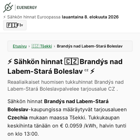
⚡️ Sähkön hinnat Euroopassa
lauantaina 8. elokuuta 2026
🇫🇮
FI
▾
Etusivu
›
🇨🇿
Tšekki
›
Brandýs nad Labem-Stará Boleslav
⚡️
Sähkön hinnat
🇨🇿
Brandýs nad
Labem-Stará Boleslav
⚡️
CZ
Reaaliaikaiset huomisen tukkuhinnat Brandýs nad
Labem-Stará Boleslavpalvelee tarjousalue CZ .
Sähkön hinnat
Brandýs nad Labem-Stará
Boleslav
-kaupungissa määräytyvät tarjousalueen
Czechia
mukaan maassa Tšekki. Tukkukaupan
keskihinta tänään on € 0.0959 /kWh, halvin tunti
on klo 13:00.