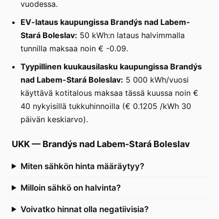
vuodessa.
EV-lataus kaupungissa Brandýs nad Labem-
Stará Boleslav:
50 kWh:n lataus halvimmalla
tunnilla maksaa noin € -0.09.
Tyypillinen kuukausilasku kaupungissa Brandýs
nad Labem-Stará Boleslav:
5 000 kWh/vuosi
käyttävä kotitalous maksaa tässä kuussa noin €
40 nykyisillä tukkuhinnoilla (€ 0.1205 /kWh 30
päivän keskiarvo).
UKK
—
Brandýs nad Labem-Stará Boleslav
Miten sähkön hinta määräytyy?
Milloin sähkö on halvinta?
Voivatko hinnat olla negatiivisia?