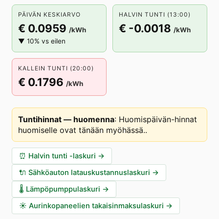
PÄIVÄN KESKIARVO
HALVIN TUNTI (13:00)
€ 0.0959
€ -0.0018
/kWh
/kWh
▼ 10% vs eilen
KALLEIN TUNTI (20:00)
€ 0.1796
/kWh
Tuntihinnat — huomenna
:
Huomispäivän-hinnat
huomiselle ovat tänään myöhässä.
.
⏰
Halvin tunti -laskuri
→
🔌
Sähköauton latauskustannuslaskuri
→
🌡️
Lämpöpumppulaskuri
→
☀️
Aurinkopaneelien takaisinmaksulaskuri
→