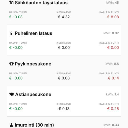
🔌
Sähköauton täysi lataus
45
€ -0.08
€ 4.32
€ 8.08
📱
Puhelimen lataus
0.02
€ -0.00
€ 0.00
€ 0.00
👕
Pyykinpesukone
0.8
€ -0.00
€ 0.08
€ 0.14
🍽️
Astianpesukone
1.4
€ -0.00
€ 0.13
€ 0.25
🧹
Imurointi (30 min)
0.33