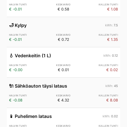
€ -0.01
€ 0.58
€ 1.08
🛁
Kylpy
7.5
€ -0.01
€ 0.72
€ 1.35
💧
Vedenkeitin (1 L)
0.12
€ -0.00
€ 0.01
€ 0.02
🔌
Sähköauton täysi lataus
45
€ -0.08
€ 4.32
€ 8.08
📱
Puhelimen lataus
0.02