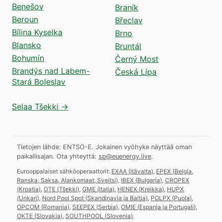
Benešov
Braník
Beroun
Břeclav
Bílina Kyselka
Brno
Blansko
Bruntál
Bohumín
Černý Most
Brandýs nad Labem-
Česká Lípa
Stará Boleslav
Selaa Tšekki →
Tietojen lähde: ENTSO-E. Jokainen vyöhyke näyttää oman
paikallisajan.
Ota yhteyttä:
sp@euenergy.live
.
Eurooppalaiset sähköoperaattorit:
EXAA
(
Itävalta
)
,
EPEX
(
Belgia,
Ranska, Saksa, Alankomaat, Sveitsi
)
,
IBEX
(
Bulgaria
)
,
CROPEX
(
Kroatia
)
,
OTE
(
Tšekki
)
,
GME
(
Italia
)
,
HENEX
(
Kreikka
)
,
HUPX
(
Unkari
)
,
Nord Pool Spot
(
Skandinavia ja Baltia
)
,
POLPX
(
Puola
)
,
OPCOM
(
Romania
)
,
SEEPEX
(
Serbia
)
,
OMIE
(
Espanja ja Portugali
)
,
OKTE
(
Slovakia
)
,
SOUTHPOOL
(
Slovenia
)
.