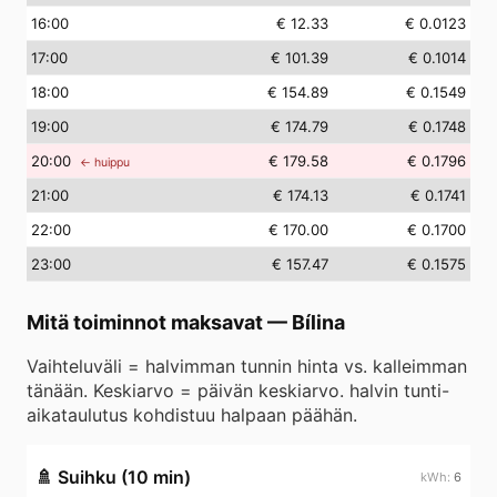
16
:00
€ 12.33
€ 0.0123
17
:00
€ 101.39
€ 0.1014
18
:00
€ 154.89
€ 0.1549
19
:00
€ 174.79
€ 0.1748
20
:00
€ 179.58
€ 0.1796
← huippu
21
:00
€ 174.13
€ 0.1741
22
:00
€ 170.00
€ 0.1700
23
:00
€ 157.47
€ 0.1575
Mitä toiminnot maksavat
—
Bílina
Vaihteluväli = halvimman tunnin hinta vs. kalleimman
tänään. Keskiarvo = päivän keskiarvo. halvin tunti-
aikataulutus kohdistuu halpaan päähän.
🚿
Suihku (10 min)
6