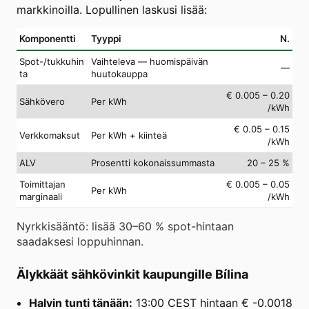
markkinoilla. Lopullinen laskusi lisää:
Komponentti
Tyyppi
N.
Spot-/tukkuhin
Vaihteleva — huomispäivän
—
ta
huutokauppa
€ 0.005 – 0.20
Sähkövero
Per kWh
/kWh
€ 0.05 – 0.15
Verkkomaksut
Per kWh + kiinteä
/kWh
ALV
Prosentti kokonaissummasta
20 – 25 %
Toimittajan
€ 0.005 – 0.05
Per kWh
marginaali
/kWh
Nyrkkisääntö: lisää 30–60 % spot-hintaan
saadaksesi loppuhinnan.
Älykkäät sähkövinkit kaupungille Bílina
Halvin tunti tänään:
13:00 CEST hintaan € -0.0018