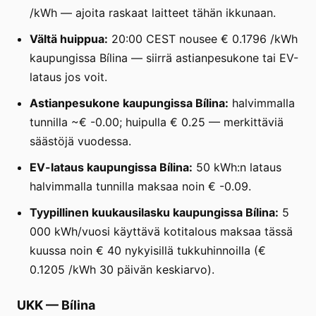
/kWh — ajoita raskaat laitteet tähän ikkunaan.
Vältä huippua:
20:00 CEST nousee € 0.1796 /kWh
kaupungissa Bílina — siirrä astianpesukone tai EV-
lataus jos voit.
Astianpesukone kaupungissa Bílina:
halvimmalla
tunnilla ~€ -0.00; huipulla € 0.25 — merkittäviä
säästöjä vuodessa.
EV-lataus kaupungissa Bílina:
50 kWh:n lataus
halvimmalla tunnilla maksaa noin € -0.09.
Tyypillinen kuukausilasku kaupungissa Bílina:
5
000 kWh/vuosi käyttävä kotitalous maksaa tässä
kuussa noin € 40 nykyisillä tukkuhinnoilla (€
0.1205 /kWh 30 päivän keskiarvo).
UKK
—
Bílina