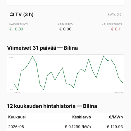
📺
TV (3 h)
0.6
€ -0.00
€ 0.06
€ 0.11
Viimeiset 31 päivää
—
Bílina
€
160
€
78
2026-07-11
2026-08-09
12 kuukauden hintahistoria
—
Bílina
Kuukausi
Keskiarvo
€/MWh
2026-08
€ 0.1299
/kWh
€ 129.93