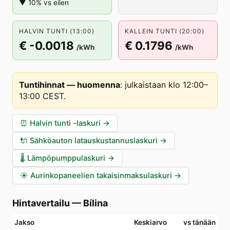
▼ 10% vs eilen
HALVIN TUNTI (13:00)
KALLEIN TUNTI (20:00)
€ -0.0018
€ 0.1796
/kWh
/kWh
Tuntihinnat — huomenna
:
julkaistaan klo 12:00–
13:00 CEST
.
⏰
Halvin tunti -laskuri
→
🔌
Sähköauton latauskustannuslaskuri
→
🌡️
Lämpöpumppulaskuri
→
☀️
Aurinkopaneelien takaisinmaksulaskuri
→
Hintavertailu
—
Bílina
Jakso
Keskiarvo
vs tänään