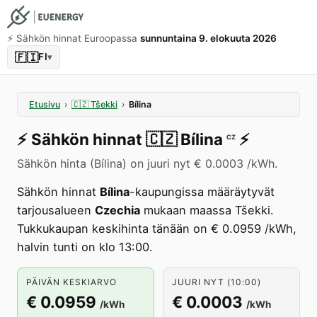
⚡️ Sähkön hinnat Euroopassa
sunnuntaina 9. elokuuta 2026
🇫🇮
FI
▾
Etusivu
›
🇨🇿
Tšekki
›
Bílina
⚡️
Sähkön hinnat
🇨🇿
Bílina
⚡️
CZ
Sähkön hinta (Bílina) on juuri nyt € 0.0003 /kWh.
Sähkön hinnat
Bílina
-kaupungissa määräytyvät
tarjousalueen
Czechia
mukaan maassa Tšekki.
Tukkukaupan keskihinta tänään on € 0.0959 /kWh,
halvin tunti on klo 13:00.
PÄIVÄN KESKIARVO
JUURI NYT (10:00)
€ 0.0959
€ 0.0003
/kWh
/kWh