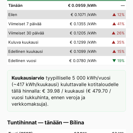
Tänään
€ 0.0959
/kWh
—
Eilen
€ 0.1071
/kWh
▲
12
%
Viimeiset 7 päivää
€ 0.1355
/kWh
▲
41
%
Viimeiset 30 päivää
€ 0.1205
/kWh
▲
26
%
Kuluva kuukausi
€ 0.1299
/kWh
▲
35
%
Edellinen kuukausi
€ 0.1099
/kWh
▲
15
%
Edellinen vuosi
€ 0.0780
/kWh
▼
19
%
Kuukausiarvio
tyypilliselle 5 000 kWh/vuosi
(~417 kWh/kuukausi) kuluttavalle kotitaloudelle
tällä hinnalla: € 39.98 / kuukausi (€ 479.70 /
vuosi tukkuhinta, ennen veroja ja
verkkomaksuja).
Tuntihinnat — tänään
—
Bílina