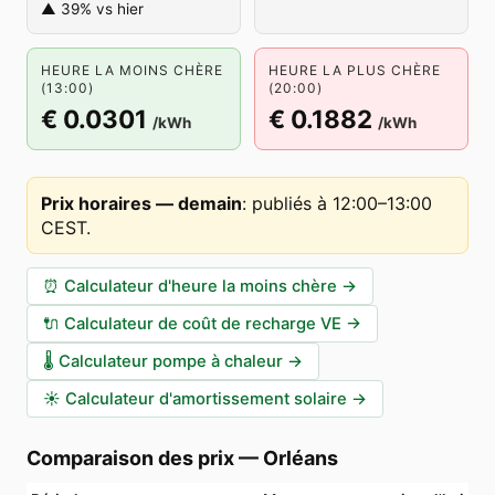
▲ 39% vs hier
HEURE LA MOINS CHÈRE
HEURE LA PLUS CHÈRE
(13:00)
(20:00)
€ 0.0301
€ 0.1882
/kWh
/kWh
Prix horaires — demain
:
publiés à 12:00–13:00
CEST
.
⏰
Calculateur d'heure la moins chère
→
🔌
Calculateur de coût de recharge VE
→
🌡️
Calculateur pompe à chaleur
→
☀️
Calculateur d'amortissement solaire
→
Comparaison des prix
—
Orléans