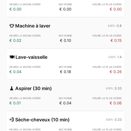
€ 0.00
€ 0.00
€ 0.00
👕
Machine à laver
0.8
€ 0.02
€ 0.10
€ 0.15
🍽️
Lave-vaisselle
1.4
€ 0.04
€ 0.18
€ 0.26
🧹
Aspirer (30 min)
0.33
€ 0.01
€ 0.04
€ 0.06
💨
Sèche-cheveux (10 min)
0.33