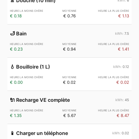
🚿
Douche (10 min)
6
€ 0.18
€ 0.76
€ 1.13
🛁
Bain
7.5
€ 0.23
€ 0.94
€ 1.41
💧
Bouilloire (1 L)
0.12
€ 0.00
€ 0.02
€ 0.02
🔌
Recharge VE complète
45
€ 1.35
€ 5.67
€ 8.47
📱
Charger un téléphone
0.02