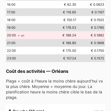
16
:00
€ 62.30
€ 0.0623
17
:00
€ 116.65
€ 0.1167
18
:00
€ 150.17
€ 0.1502
19
:00
€ 178.53
€ 0.1785
20
:00
€ 188.24
€ 0.1882
← pic
21
:00
€ 186.80
€ 0.1868
22
:00
€ 175.00
€ 0.1750
23
:00
€ 157.24
€ 0.1572
Coût des activités
—
Orléans
Plage = coût à l'heure la moins chère aujourd'hui vs
la plus chère. Moyenne = moyenne du jour. La
planification heure la moins chère cible le bas de la
plage.