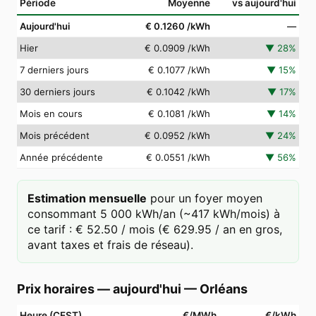
Période
Moyenne
vs aujourd'hui
Aujourd'hui
€ 0.1260
/kWh
—
Hier
€ 0.0909
/kWh
▼
28
%
7 derniers jours
€ 0.1077
/kWh
▼
15
%
30 derniers jours
€ 0.1042
/kWh
▼
17
%
Mois en cours
€ 0.1081
/kWh
▼
14
%
Mois précédent
€ 0.0952
/kWh
▼
24
%
Année précédente
€ 0.0551
/kWh
▼
56
%
Estimation mensuelle
pour un foyer moyen
consommant 5 000 kWh/an (~417 kWh/mois) à
ce tarif : € 52.50 / mois (€ 629.95 / an en gros,
avant taxes et frais de réseau).
Prix horaires — aujourd'hui
—
Orléans
Heure (CEST)
€/MWh
€/kWh