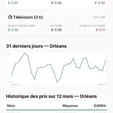
€ 0.01
€ 0.04
€ 0.06
📺
Télévision (3 h)
0.6
€ 0.02
€ 0.08
€ 0.11
31 derniers jours
—
Orléans
€
153
€
50
2026-07-12
2026-08-10
Historique des prix sur 12 mois
—
Orléans
Mois
Moyenne
€/MWh