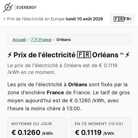
🇫🇷
⚡️ Prix de l'électricité en Europe
lundi 10 août 2026
FR
▾
Accueil
›
🇫🇷
France
›
Orléans
⚡️
Prix de l'électricité
🇫🇷
Orléans
⚡️
FR
Le prix de l'électricité à Orléans est de € 0.1119
/kWh en ce moment.
Les prix de l'électricité à
Orléans
sont fixés par la
zone d'enchère
France
de France. Le tarif de gros
moyen aujourd'hui est de € 0.1260 /kWh, avec
l'heure la moins chère à 13:00.
MOYENNE DU JOUR
EN CE MOMENT (10:00)
€ 0.1260
€ 0.1119
/kWh
/kWh