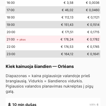
16
:00
€ 3,58
€ 0,0036
17
:00
€ 46,02
€ 0,0460
18
:00
€ 112,13
€ 0,1121
19
:00
€ 151,43
€ 0,1514
20
:00
€ 171,51
€ 0,1715
21
:00
€ 178,24
€ 0,1782
← pikas
22
:00
€ 174,53
€ 0,1745
23
:00
€ 164,12
€ 0,1641
Kiek kainuoja šiandien
—
Orléans
Diapazonas = kaina pigiausioje valandoje prieš
brangiausią. Vidurkis = šiandienos vidurkis.
Pigiausios valandos planavimas nukreiptas į pigų
galą.
🚿
10 min dušas
6