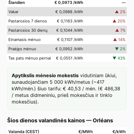
Šiandien
€ 0,0973
/kWh
—
Vakar
€ 0,0988
/kWh
▲
2
%
Pastarosios 7 dienos
€ 0,1163
/kWh
▲
20
%
Pastarosios 30 dienų
€ 0,1044
/kWh
▲
7
%
Einamasis mėnuo
€ 0,1107
/kWh
▲
14
%
Praėjęs mėnuo
€ 0,0952
/kWh
▼
2
%
Tas pats mėnuo pernai
€ 0,0551
/kWh
▼
43
%
Apytikslis mėnesio mokestis
vidutiniam ūkiui,
sunaudojančiam 5 000 kWh/metus (~417
kWh/mėn.) šiuo tarifu: € 40,53 / mėn. (€ 486,38
/ metus didmeniniu, prieš mokesčius ir tinklo
mokesčius).
Šios dienos valandinės kainos
—
Orléans
Valanda (CEST)
€/MWh
€/kWh