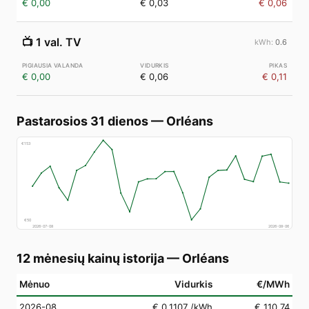
€ 0,00
€ 0,03
€ 0,06
📺
1 val. TV
0.6
€ 0,00
€ 0,06
€ 0,11
Pastarosios 31 dienos
—
Orléans
€
153
€
50
2026-07-08
2026-08-06
12 mėnesių kainų istorija
—
Orléans
Mėnuo
Vidurkis
€/MWh
2026-08
€ 0,1107
/kWh
€ 110,74