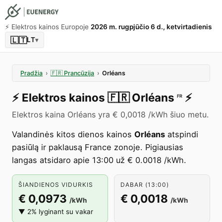
⚡️ Elektros kainos Europoje
2026 m. rugpjūčio 6 d., ketvirtadienis
🇱🇹
LT
▾
Pradžia
›
🇫🇷
Prancūzija
›
Orléans
⚡️
Elektros kainos
🇫🇷
Orléans
⚡️
FR
Elektros kaina Orléans yra € 0,0018 /kWh šiuo metu.
Valandinės kitos dienos kainos
Orléans
atspindi
pasiūlą ir paklausą France zonoje. Pigiausias
langas atsidaro apie 13:00 už € 0.0018 /kWh.
ŠIANDIENOS VIDURKIS
DABAR (13:00)
€ 0,0973
€ 0,0018
/kWh
/kWh
▼ 2% lyginant su vakar