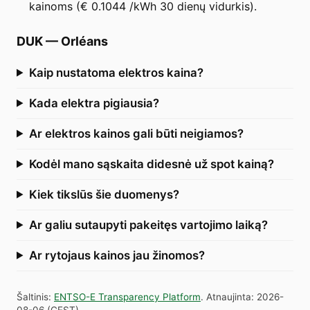
kainoms (€ 0.1044 /kWh 30 dienų vidurkis).
DUK
—
Orléans
Kaip nustatoma elektros kaina?
Kada elektra pigiausia?
Ar elektros kainos gali būti neigiamos?
Kodėl mano sąskaita didesnė už spot kainą?
Kiek tikslūs šie duomenys?
Ar galiu sutaupyti pakeitęs vartojimo laiką?
Ar rytojaus kainos jau žinomos?
Šaltinis
:
ENTSO-E Transparency Platform
.
Atnaujinta
:
2026-
08-06
(
CEST
).