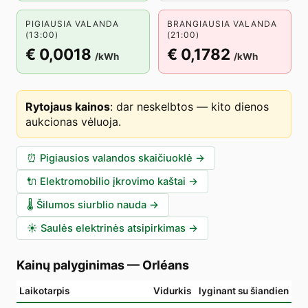
PIGIAUSIA VALANDA
BRANGIAUSIA VALANDA
(13:00)
(21:00)
€ 0,0018
€ 0,1782
/kWh
/kWh
Rytojaus kainos
:
dar neskelbtos — kito dienos
aukcionas vėluoja
.
⏰
Pigiausios valandos skaičiuoklė
→
🔌
Elektromobilio įkrovimo kaštai
→
🌡️
Šilumos siurblio nauda
→
☀️
Saulės elektrinės atsipirkimas
→
Kainų palyginimas
—
Orléans
Laikotarpis
Vidurkis
lyginant su šiandien