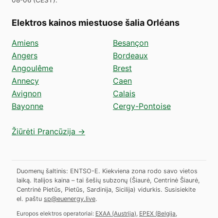
Elektros kainos miestuose šalia Orléans
Amiens
Besançon
Angers
Bordeaux
Angoulême
Brest
Annecy
Caen
Avignon
Calais
Bayonne
Cergy-Pontoise
Žiūrėti Prancūzija →
Duomenų šaltinis: ENTSO-E. Kiekviena zona rodo savo vietos
laiką. Italijos kaina – tai šešių subzonų (Šiaurė, Centrinė Šiaurė,
Centrinė Pietūs, Pietūs, Sardinija, Sicilija) vidurkis.
Susisiekite
el. paštu
sp@euenergy.live
.
Europos elektros operatoriai:
EXAA
(
Austrija
)
,
EPEX
(
Belgija,