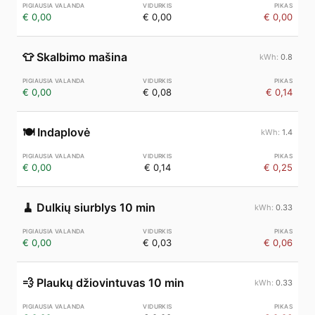
€ 0,00
€ 0,00
€ 0,00
👕
Skalbimo mašina
0.8
€ 0,00
€ 0,08
€ 0,14
🍽️
Indaplovė
1.4
€ 0,00
€ 0,14
€ 0,25
🧹
Dulkių siurblys 10 min
0.33
€ 0,00
€ 0,03
€ 0,06
💨
Plaukų džiovintuvas 10 min
0.33