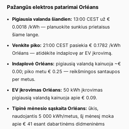
Pažangūs elektros patarimai Orléans
Pigiausia valanda šiandien:
13:00 CEST už €
0.0018 /kWh — planuokite sunkius prietaisus
šiame lange.
Venkite piko:
21:00 CEST pasiekia € 0.1782 /kWh
Orléans — atidėkite indaplovę ar EV įkrovimą.
Indaplovė Orléans:
pigiausią valandą kainuoja ~€
0.00; piko metu € 0.25 — reikšmingos santaupos
per metus.
EV įkrovimas Orléans:
50 kWh įkrovimas
pigiausią valandą kainuoja apie € 0.09.
Tipinė mėnesio sąskaita Orléans:
ūkis,
naudojantis 5 000 kWh/metus, šį mėnesį moka
apie € 41 esant dabartinėms didmeninėms