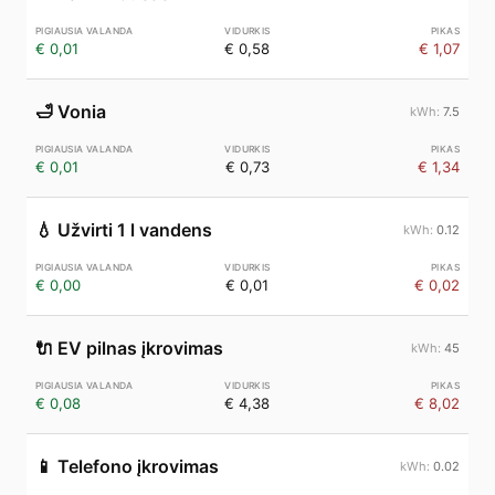
€ 0,01
€ 0,58
€ 1,07
🛁
Vonia
7.5
€ 0,01
€ 0,73
€ 1,34
💧
Užvirti 1 l vandens
0.12
€ 0,00
€ 0,01
€ 0,02
🔌
EV pilnas įkrovimas
45
€ 0,08
€ 4,38
€ 8,02
📱
Telefono įkrovimas
0.02