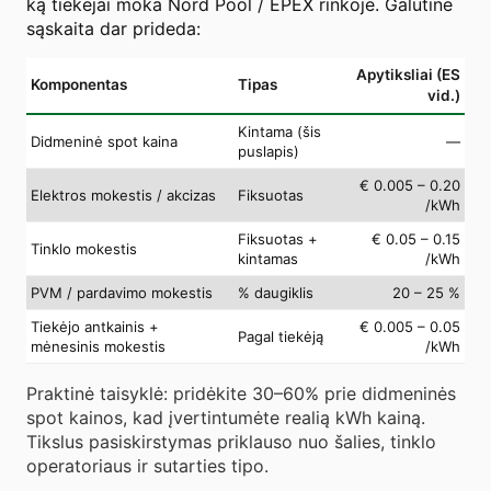
ką tiekėjai moka Nord Pool / EPEX rinkoje. Galutinė
sąskaita dar prideda:
Apytiksliai (ES
Komponentas
Tipas
vid.)
Kintama (šis
Didmeninė spot kaina
—
puslapis)
€ 0.005 – 0.20
Elektros mokestis / akcizas
Fiksuotas
/kWh
Fiksuotas +
€ 0.05 – 0.15
Tinklo mokestis
kintamas
/kWh
PVM / pardavimo mokestis
% daugiklis
20 – 25 %
Tiekėjo antkainis +
€ 0.005 – 0.05
Pagal tiekėją
mėnesinis mokestis
/kWh
Praktinė taisyklė: pridėkite 30–60% prie didmeninės
spot kainos, kad įvertintumėte realią kWh kainą.
Tikslus pasiskirstymas priklauso nuo šalies, tinklo
operatoriaus ir sutarties tipo.