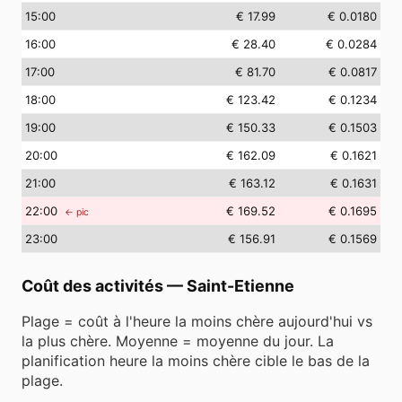
15
:00
€ 17.99
€ 0.0180
16
:00
€ 28.40
€ 0.0284
17
:00
€ 81.70
€ 0.0817
18
:00
€ 123.42
€ 0.1234
19
:00
€ 150.33
€ 0.1503
20
:00
€ 162.09
€ 0.1621
21
:00
€ 163.12
€ 0.1631
22
:00
€ 169.52
€ 0.1695
← pic
23
:00
€ 156.91
€ 0.1569
Coût des activités
—
Saint-Etienne
Plage = coût à l'heure la moins chère aujourd'hui vs
la plus chère. Moyenne = moyenne du jour. La
planification heure la moins chère cible le bas de la
plage.