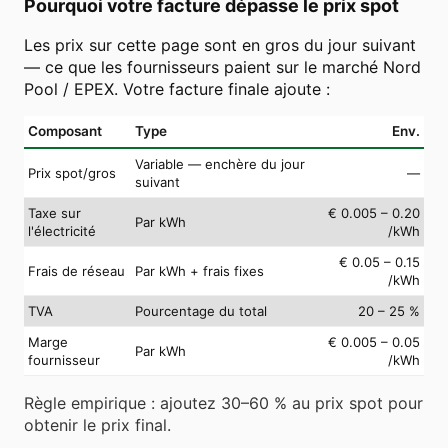
Pourquoi votre facture dépasse le prix spot
Les prix sur cette page sont en gros du jour suivant
— ce que les fournisseurs paient sur le marché Nord
Pool / EPEX. Votre facture finale ajoute :
Composant
Type
Env.
Variable — enchère du jour
Prix spot/gros
—
suivant
Taxe sur
€ 0.005 – 0.20
Par kWh
l'électricité
/kWh
€ 0.05 – 0.15
Frais de réseau
Par kWh + frais fixes
/kWh
TVA
Pourcentage du total
20 – 25 %
Marge
€ 0.005 – 0.05
Par kWh
fournisseur
/kWh
Règle empirique : ajoutez 30–60 % au prix spot pour
obtenir le prix final.