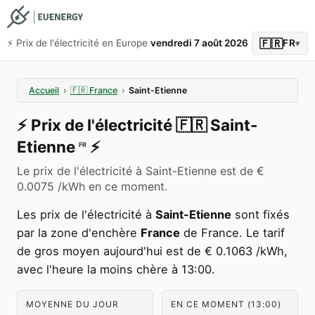
🇫🇷
⚡️ Prix de l'électricité en Europe
vendredi 7 août 2026
FR
▾
Accueil
›
🇫🇷
France
›
Saint-Etienne
⚡️
Prix de l'électricité
🇫🇷
Saint-
Etienne
⚡️
FR
Le prix de l'électricité à Saint-Etienne est de €
0.0075 /kWh en ce moment.
Les prix de l'électricité à
Saint-Etienne
sont fixés
par la zone d'enchère
France
de France. Le tarif
de gros moyen aujourd'hui est de € 0.1063 /kWh,
avec l'heure la moins chère à 13:00.
MOYENNE DU JOUR
EN CE MOMENT (13:00)