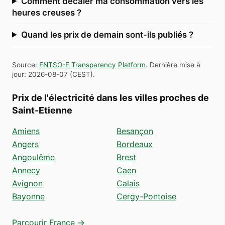
Comment décaler ma consommation vers les
heures creuses ?
Quand les prix de demain sont-ils publiés ?
Source
:
ENTSO-E Transparency Platform
.
Dernière mise à
jour
:
2026-08-07
(
CEST
).
Prix de l'électricité dans les villes proches de
Saint-Etienne
Amiens
Besançon
Angers
Bordeaux
Angoulême
Brest
Annecy
Caen
Avignon
Calais
Bayonne
Cergy-Pontoise
Parcourir France →