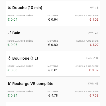
🚿
Douche (10 min)
6
€ 0.04
€ 0.64
€ 1.02
🛁
Bain
7.5
€ 0.06
€ 0.80
€ 1.27
💧
Bouilloire (1 L)
0.12
€ 0.00
€ 0.01
€ 0.02
🔌
Recharge VE complète
45
€ 0.34
€ 4.78
€ 7.63