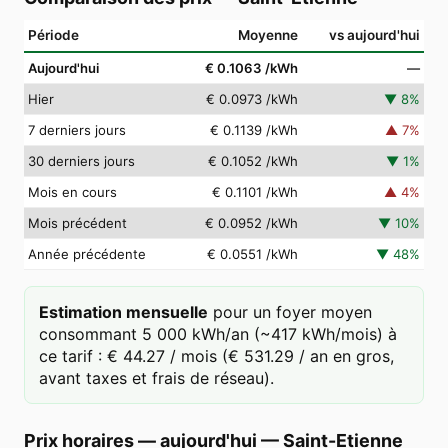
Période
Moyenne
vs aujourd'hui
Aujourd'hui
€ 0.1063
/kWh
—
Hier
€ 0.0973
/kWh
▼
8
%
7 derniers jours
€ 0.1139
/kWh
▲
7
%
30 derniers jours
€ 0.1052
/kWh
▼
1
%
Mois en cours
€ 0.1101
/kWh
▲
4
%
Mois précédent
€ 0.0952
/kWh
▼
10
%
Année précédente
€ 0.0551
/kWh
▼
48
%
Estimation mensuelle
pour un foyer moyen
consommant 5 000 kWh/an (~417 kWh/mois) à
ce tarif : € 44.27 / mois (€ 531.29 / an en gros,
avant taxes et frais de réseau).
Prix horaires — aujourd'hui
—
Saint-Etienne