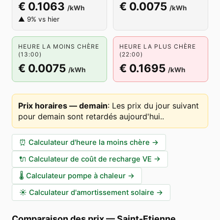
€ 0.1063
€ 0.0075
/kWh
/kWh
▲ 9% vs hier
HEURE LA MOINS CHÈRE
HEURE LA PLUS CHÈRE
(13:00)
(22:00)
€ 0.0075
€ 0.1695
/kWh
/kWh
Prix horaires — demain
:
Les prix du jour suivant
pour demain sont retardés aujourd'hui.
.
⏰
Calculateur d'heure la moins chère
→
🔌
Calculateur de coût de recharge VE
→
🌡️
Calculateur pompe à chaleur
→
☀️
Calculateur d'amortissement solaire
→
Comparaison des prix
—
Saint-Etienne