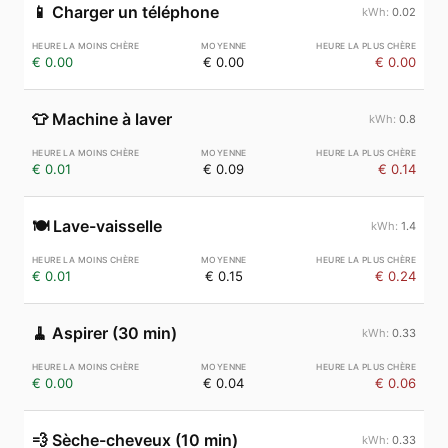
📱
Charger un téléphone
0.02
€ 0.00
€ 0.00
€ 0.00
👕
Machine à laver
0.8
€ 0.01
€ 0.09
€ 0.14
🍽️
Lave-vaisselle
1.4
€ 0.01
€ 0.15
€ 0.24
🧹
Aspirer (30 min)
0.33
€ 0.00
€ 0.04
€ 0.06
💨
Sèche-cheveux (10 min)
0.33