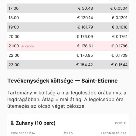
17
:00
€ 50.43
€ 0.0504
18
:00
€ 120.14
€ 0.1201
19
:00
€ 161.79
€ 0.1618
20
:00
€ 176.09
€ 0.1761
21
:00
€ 178.61
€ 0.1786
← csúcs
22
:00
€ 170.85
€ 0.1709
23
:00
€ 154.42
€ 0.1544
Tevékenységek költsége
—
Saint-Etienne
Tartomány = költség a mai legolcsóbb órában vs. a
legdrágábban. Átlag = mai átlag. A legolcsóbb óra
ütemezés az olcsó végét célozza.
🚿
Zuhany (10 perc)
6