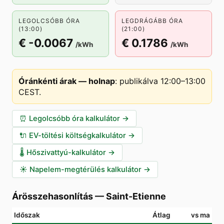
LEGOLCSÓBB ÓRA
LEGDRÁGÁBB ÓRA
(13:00)
(21:00)
€ -0.0067
€ 0.1786
/kWh
/kWh
Óránkénti árak — holnap
:
publikálva 12:00–13:00
CEST
.
⏰
Legolcsóbb óra kalkulátor
→
🔌
EV-töltési költségkalkulátor
→
🌡️
Hőszivattyú-kalkulátor
→
☀️
Napelem-megtérülés kalkulátor
→
Árösszehasonlítás
—
Saint-Etienne
Időszak
Átlag
vs ma