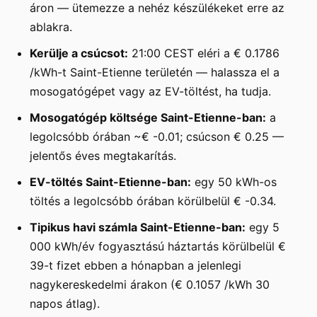
áron — ütemezze a nehéz készülékeket erre az
ablakra.
Kerülje a csúcsot:
21:00 CEST eléri a € 0.1786
/kWh-t Saint-Etienne területén — halassza el a
mosogatógépet vagy az EV-töltést, ha tudja.
Mosogatógép költsége Saint-Etienne-ban:
a
legolcsóbb órában ~€ -0.01; csúcson € 0.25 —
jelentős éves megtakarítás.
EV-töltés Saint-Etienne-ban:
egy 50 kWh-os
töltés a legolcsóbb órában körülbelül € -0.34.
Tipikus havi számla Saint-Etienne-ban:
egy 5
000 kWh/év fogyasztású háztartás körülbelül €
39-t fizet ebben a hónapban a jelenlegi
nagykereskedelmi árakon (€ 0.1057 /kWh 30
napos átlag).