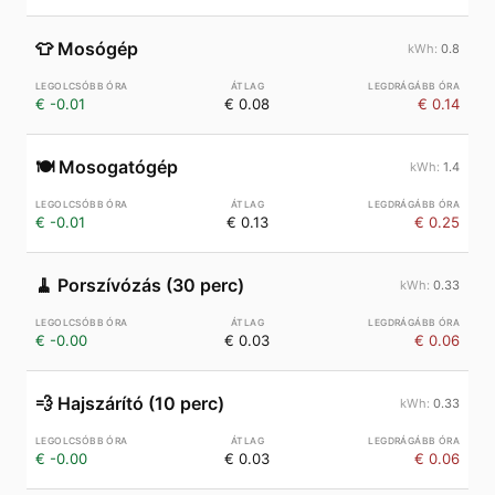
👕
Mosógép
0.8
€ -0.01
€ 0.08
€ 0.14
🍽️
Mosogatógép
1.4
€ -0.01
€ 0.13
€ 0.25
🧹
Porszívózás (30 perc)
0.33
€ -0.00
€ 0.03
€ 0.06
💨
Hajszárító (10 perc)
0.33
€ -0.00
€ 0.03
€ 0.06