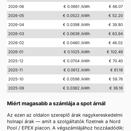
2026-06
€ 0.0661
/kWh
€ 66.07
2026-05
€ 0.0522
/kWh
€ 52.20
2026-04
€ 0.0398
/kWh
€ 39.80
2026-03
€ 0.0639
/kWh
€ 63.94
2026-02
€ 0.0460
/kWh
€ 46.02
2026-01
€ 0.1025
/kWh
€ 102.49
2025-12
€ 0.0704
/kWh
€ 70.40
2025-11
€ 0.0612
/kWh
€ 61.16
2025-10
€ 0.0598
/kWh
€ 59.76
2025-09
€ 0.0362
/kWh
€ 36.16
Miért magasabb a számlája a spot árnál
Az ezen az oldalon szereplő árak nagykereskedelmi
holnapi árak — amit a szolgáltatók fizetnek a Nord
Pool / EPEX piacon. A végszámlájához hozzáadódik: