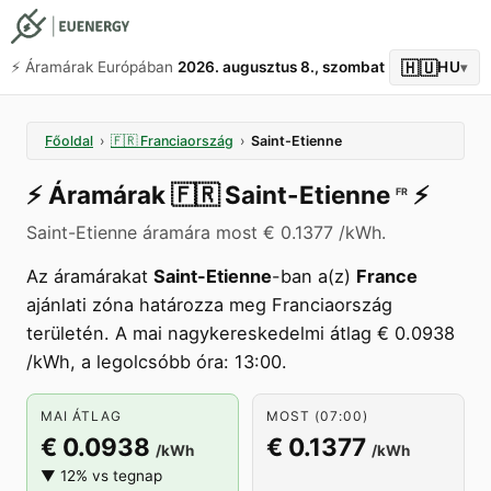
🇭🇺
⚡️ Áramárak Európában
2026. augusztus 8., szombat
HU
▾
Főoldal
›
🇫🇷
Franciaország
›
Saint-Etienne
⚡️
Áramárak
🇫🇷
Saint-Etienne
⚡️
FR
Saint-Etienne áramára most € 0.1377 /kWh.
Az áramárakat
Saint-Etienne
-ban a(z)
France
ajánlati zóna határozza meg Franciaország
területén. A mai nagykereskedelmi átlag € 0.0938
/kWh, a legolcsóbb óra: 13:00.
MAI ÁTLAG
MOST (07:00)
€ 0.0938
€ 0.1377
/kWh
/kWh
▼ 12% vs tegnap