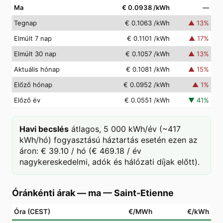
Ma
€ 0.0938
/kWh
—
Tegnap
€ 0.1063
/kWh
▲
13
%
Elmúlt 7 nap
€ 0.1101
/kWh
▲
17
%
Elmúlt 30 nap
€ 0.1057
/kWh
▲
13
%
Aktuális hónap
€ 0.1081
/kWh
▲
15
%
Előző hónap
€ 0.0952
/kWh
▲
1
%
Előző év
€ 0.0551
/kWh
▼
41
%
Havi becslés
átlagos, 5 000 kWh/év (~417
kWh/hó) fogyasztású háztartás esetén ezen az
áron: € 39.10 / hó (€ 469.18 / év
nagykereskedelmi, adók és hálózati díjak előtt).
Óránkénti árak — ma
—
Saint-Etienne
Óra (CEST)
€/MWh
€/kWh