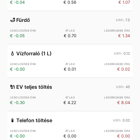
€ -0.04
€ 0.56
€ 1.07
🛁
Fürdő
7.5
€ -0.05
€ 0.70
€ 1.34
💧
Vízforraló (1 L)
0.12
€ -0.00
€ 0.01
€ 0.02
🔌
EV teljes töltés
45
€ -0.30
€ 4.22
€ 8.04
📱
Telefon töltése
0.02
€ -0.00
€ 0.00
€ 0.00