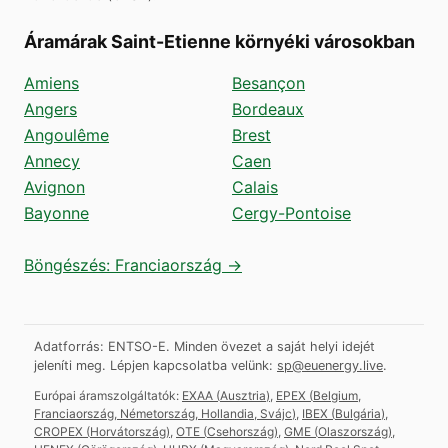
Áramárak Saint-Etienne környéki városokban
Amiens
Besançon
Angers
Bordeaux
Angoulême
Brest
Annecy
Caen
Avignon
Calais
Bayonne
Cergy-Pontoise
Böngészés: Franciaország →
Adatforrás: ENTSO-E. Minden övezet a saját helyi idejét
jeleníti meg.
Lépjen kapcsolatba velünk:
sp@euenergy.live
.
Európai áramszolgáltatók:
EXAA
(
Ausztria
)
,
EPEX
(
Belgium,
Franciaország, Németország, Hollandia, Svájc
)
,
IBEX
(
Bulgária
)
,
CROPEX
(
Horvátország
)
,
OTE
(
Csehország
)
,
GME
(
Olaszország
)
,