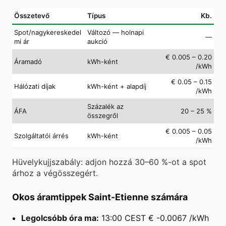
Összetevő
Típus
Kb.
Spot/nagykereskedel
Változó — holnapi
—
mi ár
aukció
€ 0.005 – 0.20
Áramadó
kWh-ként
/kWh
€ 0.05 – 0.15
Hálózati díjak
kWh-ként + alapdíj
/kWh
Százalék az
ÁFA
20 – 25 %
összegről
€ 0.005 – 0.05
Szolgáltatói árrés
kWh-ként
/kWh
Hüvelykujjszabály: adjon hozzá 30–60 %-ot a spot
árhoz a végösszegért.
Okos áramtippek Saint-Etienne számára
Legolcsóbb óra ma:
13:00 CEST € -0.0067 /kWh