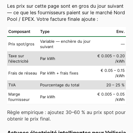
Les prix sur cette page sont en gros du jour suivant
— ce que les fournisseurs paient sur le marché Nord
Pool / EPEX. Votre facture finale ajoute :
Composant
Type
Env.
Variable — enchère du jour
Prix spot/gros
—
suivant
Taxe sur
€ 0.005 – 0.20
Par kWh
l'électricité
/kWh
€ 0.05 – 0.15
Frais de réseau
Par kWh + frais fixes
/kWh
TVA
Pourcentage du total
20 – 25 %
Marge
€ 0.005 – 0.05
Par kWh
fournisseur
/kWh
Règle empirique : ajoutez 30–60 % au prix spot pour
obtenir le prix final.
Astuces électricité intelligentes pour Vrilissia