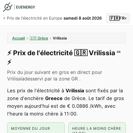
🇫🇷
⚡️ Prix de l'électricité en Europe
samedi 8 août 2026
FR
▾
Accueil
›
🇬🇷
Grèce
›
Vrilissia
⚡️
Prix de l'électricité
🇬🇷
Vrilissia
GR
⚡️
Prix du jour suivant en gros en direct pour
Vrilissiadesservi par la zone GR .
Les prix de l'électricité à
Vrilissia
sont fixés par la
zone d'enchère
Greece
de Grèce. Le tarif de gros
moyen aujourd'hui est de € 0.0886 /kWh, avec
l'heure la moins chère à 11:00.
MOYENNE DU JOUR
HEURE LA MOINS CHÈRE