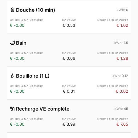
🚿
Douche (10 min)
6
€ -0.00
€ 0.53
€ 1.02
🛁
Bain
7.5
€ -0.00
€ 0.66
€ 1.28
💧
Bouilloire (1 L)
0.12
€ -0.00
€ 0.01
€ 0.02
🔌
Recharge VE complète
45
€ -0.00
€ 3.99
€ 7.65