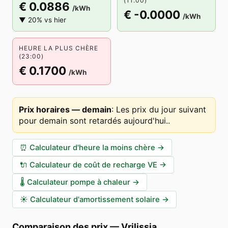
(11:00)
€ 0.0886
/kWh
€ -0.0000
/kWh
▼ 20% vs hier
HEURE LA PLUS CHÈRE
(23:00)
€ 0.1700
/kWh
Prix horaires — demain
:
Les prix du jour suivant
pour demain sont retardés aujourd'hui.
.
⏰
Calculateur d'heure la moins chère
→
🔌
Calculateur de coût de recharge VE
→
🌡️
Calculateur pompe à chaleur
→
☀️
Calculateur d'amortissement solaire
→
Comparaison des prix
—
Vrilissia