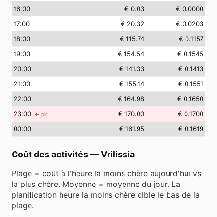
16
:00
€ 0.03
€ 0.0000
17
:00
€ 20.32
€ 0.0203
18
:00
€ 115.74
€ 0.1157
19
:00
€ 154.54
€ 0.1545
20
:00
€ 141.33
€ 0.1413
21
:00
€ 155.14
€ 0.1551
22
:00
€ 164.98
€ 0.1650
23
:00
€ 170.00
€ 0.1700
← pic
00
:00
€ 161.95
€ 0.1619
Coût des activités
—
Vrilissia
Plage = coût à l'heure la moins chère aujourd'hui vs
la plus chère. Moyenne = moyenne du jour. La
planification heure la moins chère cible le bas de la
plage.