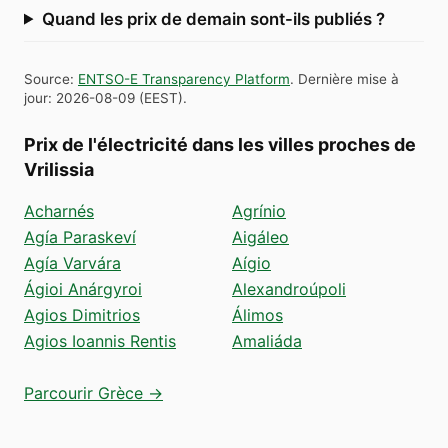
Quand les prix de demain sont-ils publiés ?
Source
:
ENTSO-E Transparency Platform
.
Dernière mise à
jour
:
2026-08-09
(
EEST
).
Prix de l'électricité dans les villes proches de
Vrilissia
Acharnés
Agrínio
Agía Paraskeví
Aigáleo
Agía Varvára
Aígio
Ágioi Anárgyroi
Alexandroúpoli
Agios Dimitrios
Álimos
Agios Ioannis Rentis
Amaliáda
Parcourir Grèce →