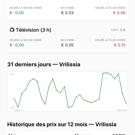
€ -0.00
€ 0.03
€ 0.06
📺
Télévision (3 h)
0.6
€ -0.00
€ 0.05
€ 0.10
31 derniers jours
—
Vrilissia
€
155
€
79
2026-07-11
2026-08-09
Historique des prix sur 12 mois
—
Vrilissia