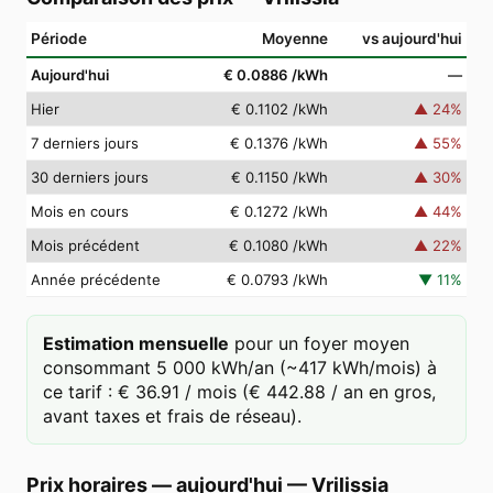
Période
Moyenne
vs aujourd'hui
Aujourd'hui
€ 0.0886
/kWh
—
Hier
€ 0.1102
/kWh
▲
24
%
7 derniers jours
€ 0.1376
/kWh
▲
55
%
30 derniers jours
€ 0.1150
/kWh
▲
30
%
Mois en cours
€ 0.1272
/kWh
▲
44
%
Mois précédent
€ 0.1080
/kWh
▲
22
%
Année précédente
€ 0.0793
/kWh
▼
11
%
Estimation mensuelle
pour un foyer moyen
consommant 5 000 kWh/an (~417 kWh/mois) à
ce tarif : € 36.91 / mois (€ 442.88 / an en gros,
avant taxes et frais de réseau).
Prix horaires — aujourd'hui
—
Vrilissia