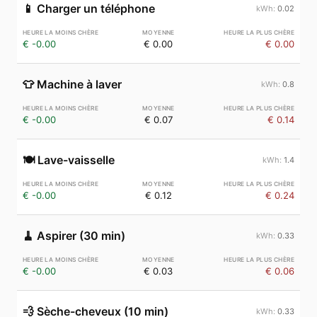
📱
Charger un téléphone
0.02
€ -0.00
€ 0.00
€ 0.00
👕
Machine à laver
0.8
€ -0.00
€ 0.07
€ 0.14
🍽️
Lave-vaisselle
1.4
€ -0.00
€ 0.12
€ 0.24
🧹
Aspirer (30 min)
0.33
€ -0.00
€ 0.03
€ 0.06
💨
Sèche-cheveux (10 min)
0.33