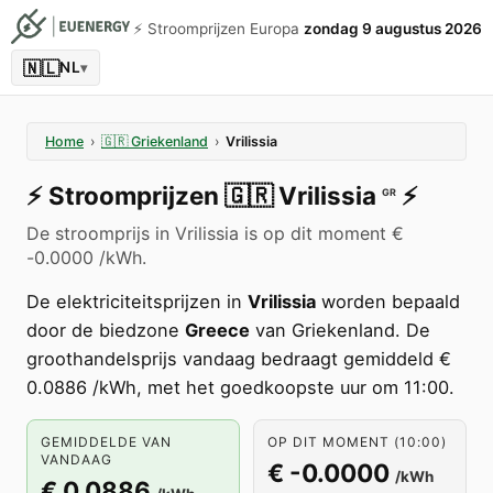
⚡️ Stroomprijzen Europa
zondag 9 augustus 2026
🇳🇱
NL
▾
Home
›
🇬🇷
Griekenland
›
Vrilissia
⚡️
Stroomprijzen
🇬🇷
Vrilissia
⚡️
GR
De stroomprijs in Vrilissia is op dit moment €
-0.0000 /kWh.
De elektriciteitsprijzen in
Vrilissia
worden bepaald
door de biedzone
Greece
van Griekenland. De
groothandelsprijs vandaag bedraagt gemiddeld €
0.0886 /kWh, met het goedkoopste uur om 11:00.
GEMIDDELDE VAN
OP DIT MOMENT (10:00)
VANDAAG
€ -0.0000
/kWh
€ 0.0886