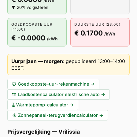
/kWh
▼ 20% vs gisteren
GOEDKOOPSTE UUR
DUURSTE UUR (23:00)
(11:00)
€ 0.1700
/kWh
€ -0.0000
/kWh
Uurprijzen — morgen
:
gepubliceerd 13:00–14:00
EEST
.
⏰
Goedkoopste-uur-rekenmachine
→
🔌
Laadkostencalculator elektrische auto
→
🌡️
Warmtepomp-calculator
→
☀️
Zonnepaneel-terugverdiencalculator
→
Prijsvergelijking
—
Vrilissia