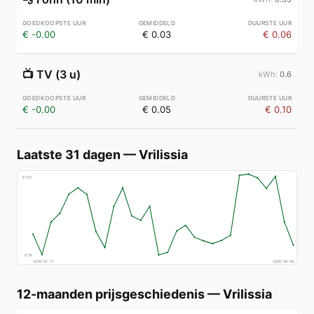
€ -0.00
€ 0.03
€ 0.06
📺
TV (3 u)
0.6
€ -0.00
€ 0.05
€ 0.10
Laatste 31 dagen
—
Vrilissia
€
155
€
79
2026-07-11
2026-08-09
12-maanden prijsgeschiedenis
—
Vrilissia