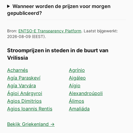
Wanneer worden de prijzen voor morgen
gepubliceerd?
Bron
:
ENTSO-E Transparency Platform
.
Laatst bijgewerkt
:
2026-08-09
(
EEST
).
Stroomprijzen in steden in de buurt van
Vrilissia
Acharnés
Agrínio
Agía Paraskeví
Aigáleo
Agía Varvára
Aígio
Ágioi Anárgyroi
Alexandroúpoli
Agios Dimitrios
Álimos
Agios Ioannis Rentis
Amaliáda
Bekijk Griekenland →