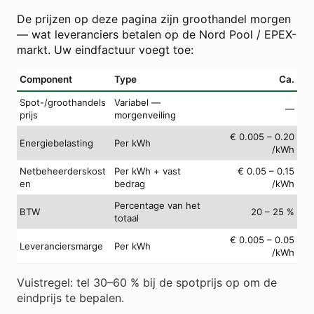
De prijzen op deze pagina zijn groothandel morgen
— wat leveranciers betalen op de Nord Pool / EPEX-
markt. Uw eindfactuur voegt toe:
Component
Type
Ca.
Spot-/groothandels
Variabel —
—
prijs
morgenveiling
€ 0.005 – 0.20
Energiebelasting
Per kWh
/kWh
Netbeheerderskost
Per kWh + vast
€ 0.05 – 0.15
en
bedrag
/kWh
Percentage van het
BTW
20 – 25 %
totaal
€ 0.005 – 0.05
Leveranciersmarge
Per kWh
/kWh
Vuistregel: tel 30–60 % bij de spotprijs op om de
eindprijs te bepalen.