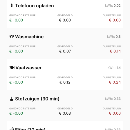
📱
Telefoon opladen
0.02
€ -0.00
€ 0.00
€ 0.00
👕
Wasmachine
0.8
€ -0.00
€ 0.07
€ 0.14
🍽️
Vaatwasser
1.4
€ -0.00
€ 0.12
€ 0.24
🧹
Stofzuigen (30 min)
0.33
€ -0.00
€ 0.03
€ 0.06
💨
Föhn (10 min)
0.33