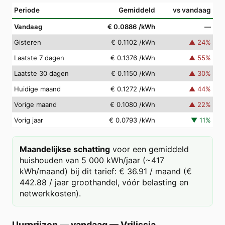
Periode
Gemiddeld
vs vandaag
Vandaag
€ 0.0886
/kWh
—
Gisteren
€ 0.1102
/kWh
▲
24
%
Laatste 7 dagen
€ 0.1376
/kWh
▲
55
%
Laatste 30 dagen
€ 0.1150
/kWh
▲
30
%
Huidige maand
€ 0.1272
/kWh
▲
44
%
Vorige maand
€ 0.1080
/kWh
▲
22
%
Vorig jaar
€ 0.0793
/kWh
▼
11
%
Maandelijkse schatting
voor een gemiddeld
huishouden van 5 000 kWh/jaar (~417
kWh/maand) bij dit tarief: € 36.91 / maand (€
442.88 / jaar groothandel, vóór belasting en
netwerkkosten).
Uurprijzen — vandaag
—
Vrilissia