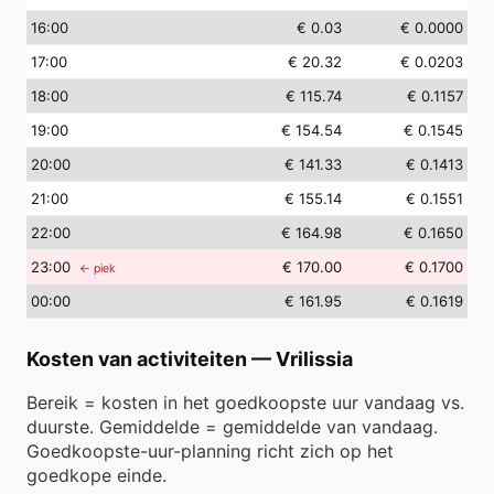
16
:00
€ 0.03
€ 0.0000
17
:00
€ 20.32
€ 0.0203
18
:00
€ 115.74
€ 0.1157
19
:00
€ 154.54
€ 0.1545
20
:00
€ 141.33
€ 0.1413
21
:00
€ 155.14
€ 0.1551
22
:00
€ 164.98
€ 0.1650
23
:00
€ 170.00
€ 0.1700
← piek
00
:00
€ 161.95
€ 0.1619
Kosten van activiteiten
—
Vrilissia
Bereik = kosten in het goedkoopste uur vandaag vs.
duurste. Gemiddelde = gemiddelde van vandaag.
Goedkoopste-uur-planning richt zich op het
goedkope einde.