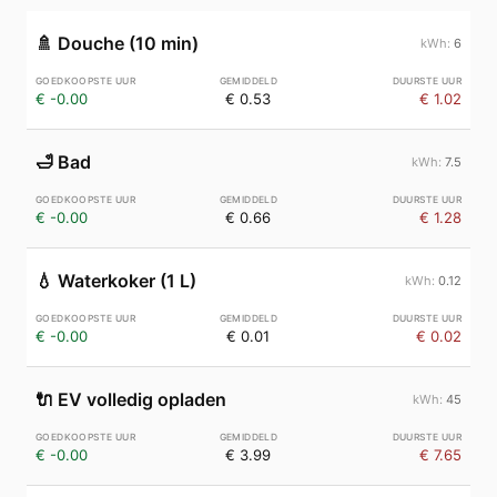
🚿
Douche (10 min)
6
€ -0.00
€ 0.53
€ 1.02
🛁
Bad
7.5
€ -0.00
€ 0.66
€ 1.28
💧
Waterkoker (1 L)
0.12
€ -0.00
€ 0.01
€ 0.02
🔌
EV volledig opladen
45
€ -0.00
€ 3.99
€ 7.65