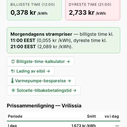
BILLIGSTE TIME (12:00)
DYRESTE TIME (21:00)
0,378 kr
2,733 kr
/kWh
/kWh
Morgendagens strømpriser
—
billigste time kl.
11
:00
EEST
(
0,055 kr
/kWh),
dyreste time kl.
21
:00
EEST
(
2,089 kr
/kWh).
⏰
Billigste-time-kalkulator
→
🔌
Lading av elbil
→
🌡️
Varmepumpe-besparelse
→
☀️
Solcelle-tilbakebetalingstid
→
Prissammenligning
—
Vrilissia
Periode
Snitt
vs i dag
I dag
1,673 kr
/kWh
—