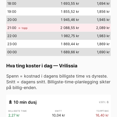
18
:00
1 693,55 kr
1,694 kr
19
:00
1 855,52 kr
1,856 kr
20
:00
1 945,46 kr
1,945 kr
21
:00
2 088,55 kr
2,089 kr
← topp
22
:00
1 982,75 kr
1,983 kr
23
:00
1 869,44 kr
1,869 kr
00
:00
1 689,66 kr
1,690 kr
Hva ting koster i dag
—
Vrilissia
Spenn = kostnad i dagens billigste time vs dyreste.
Snitt = dagens snitt. Billigste-time-planlegging sikter
på billig-enden.
🚿
10 min dusj
6
2,27 kr
10,04 kr
16,40 kr