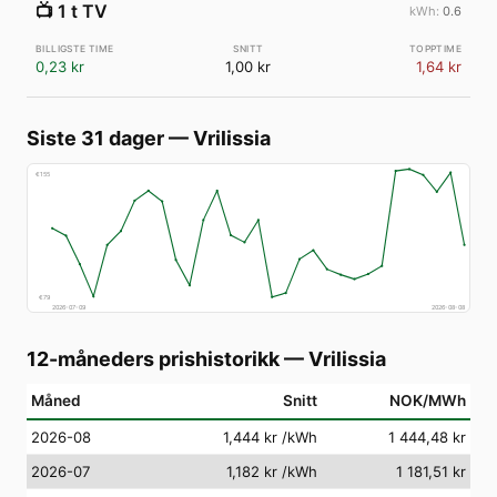
📺
1 t TV
0.6
0,23 kr
1,00 kr
1,64 kr
Siste 31 dager
—
Vrilissia
€
155
€
79
2026-07-09
2026-08-08
12-måneders prishistorikk
—
Vrilissia
Måned
Snitt
NOK/MWh
2026-08
1,444 kr
/kWh
1 444,48 kr
2026-07
1,182 kr
/kWh
1 181,51 kr