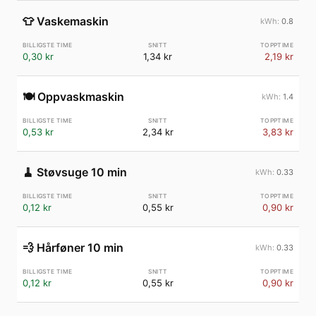
👕
Vaskemaskin
0.8
0,30 kr
1,34 kr
2,19 kr
🍽️
Oppvaskmaskin
1.4
0,53 kr
2,34 kr
3,83 kr
🧹
Støvsuge 10 min
0.33
0,12 kr
0,55 kr
0,90 kr
💨
Hårføner 10 min
0.33
0,12 kr
0,55 kr
0,90 kr