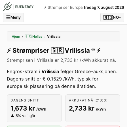
⚡️ Strømpriser Europa
fredag 7. august 2026
☰
🇳🇴
Meny
NO
▾
Hjem
›
🇬🇷
Hellas
›
Vrilissia
⚡️
Strømpriser
🇬🇷
Vrilissia
⚡️
GR
Strømprisen i Vrilissia er 2,733 kr /kWh akkurat nå.
Engros-strøm i
Vrilissia
følger Greece-auksjonen.
Dagens snitt er € 0.1529 /kWh, typisk for
europeisk plassering på denne årstiden.
DAGENS SNITT
AKKURAT NÅ (21:00)
1,673 kr
2,733 kr
/kWh
/kWh
▲ 8% vs i går