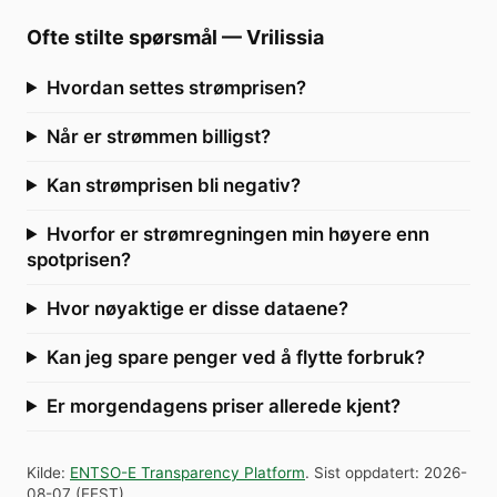
Ofte stilte spørsmål
—
Vrilissia
Hvordan settes strømprisen?
Når er strømmen billigst?
Kan strømprisen bli negativ?
Hvorfor er strømregningen min høyere enn
spotprisen?
Hvor nøyaktige er disse dataene?
Kan jeg spare penger ved å flytte forbruk?
Er morgendagens priser allerede kjent?
Kilde
:
ENTSO-E Transparency Platform
.
Sist oppdatert
:
2026-
08-07
(
EEST
).