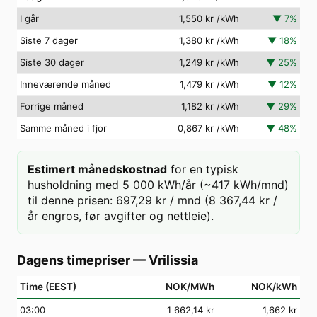
I går
1,550 kr
/kWh
▼
7
%
Siste 7 dager
1,380 kr
/kWh
▼
18
%
Siste 30 dager
1,249 kr
/kWh
▼
25
%
Inneværende måned
1,479 kr
/kWh
▼
12
%
Forrige måned
1,182 kr
/kWh
▼
29
%
Samme måned i fjor
0,867 kr
/kWh
▼
48
%
Estimert månedskostnad
for en typisk
husholdning med 5 000 kWh/år (~417 kWh/mnd)
til denne prisen: 697,29 kr / mnd (8 367,44 kr /
år engros, før avgifter og nettleie).
Dagens timepriser
—
Vrilissia
Time (EEST)
NOK/MWh
NOK/kWh
03
:00
1 662,14 kr
1,662 kr