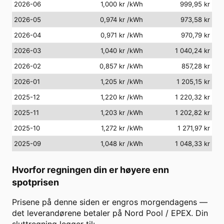
2026-06
1,000 kr
/kWh
999,95 kr
2026-05
0,974 kr
/kWh
973,58 kr
2026-04
0,971 kr
/kWh
970,79 kr
2026-03
1,040 kr
/kWh
1 040,24 kr
2026-02
0,857 kr
/kWh
857,28 kr
2026-01
1,205 kr
/kWh
1 205,15 kr
2025-12
1,220 kr
/kWh
1 220,32 kr
2025-11
1,203 kr
/kWh
1 202,82 kr
2025-10
1,272 kr
/kWh
1 271,97 kr
2025-09
1,048 kr
/kWh
1 048,33 kr
Hvorfor regningen din er høyere enn
spotprisen
Prisene på denne siden er engros morgendagens —
det leverandørene betaler på Nord Pool / EPEX. Din
sluttregning legger til: