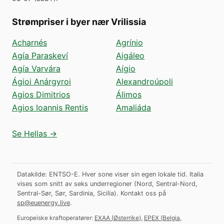
Strømpriser i byer nær Vrilissia
Acharnés
Agrínio
Agía Paraskeví
Aigáleo
Agía Varvára
Aígio
Ágioi Anárgyroi
Alexandroúpoli
Agios Dimitrios
Álimos
Agios Ioannis Rentis
Amaliáda
Se Hellas →
Datakilde: ENTSO-E. Hver sone viser sin egen lokale tid. Italia
vises som snitt av seks underregioner (Nord, Sentral-Nord,
Sentral-Sør, Sør, Sardinia, Sicilia).
Kontakt oss på
sp@euenergy.live
.
Europeiske kraftoperatører:
EXAA
(
Østerrike
)
,
EPEX
(
Belgia,