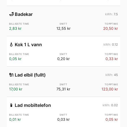
🛁
Badekar
7.5
2,83 kr
12,55 kr
20,50 kr
💧
Kok 1 L vann
0.12
0,05 kr
0,20 kr
0,33 kr
🔌
Lad elbil (fullt)
45
17,00 kr
75,31 kr
123,00 kr
📱
Lad mobiltelefon
0.02
0,01 kr
0,03 kr
0,05 kr