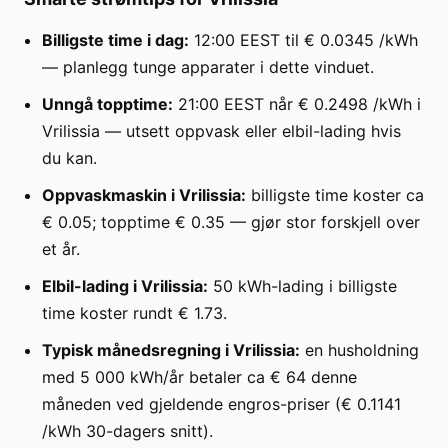
Billigste time i dag:
12:00 EEST til € 0.0345 /kWh
— planlegg tunge apparater i dette vinduet.
Unngå topptime:
21:00 EEST når € 0.2498 /kWh i
Vrilissia — utsett oppvask eller elbil-lading hvis
du kan.
Oppvaskmaskin i Vrilissia:
billigste time koster ca
€ 0.05; topptime € 0.35 — gjør stor forskjell over
et år.
Elbil-lading i Vrilissia:
50 kWh-lading i billigste
time koster rundt € 1.73.
Typisk månedsregning i Vrilissia:
en husholdning
med 5 000 kWh/år betaler ca € 64 denne
måneden ved gjeldende engros-priser (€ 0.1141
/kWh 30-dagers snitt).