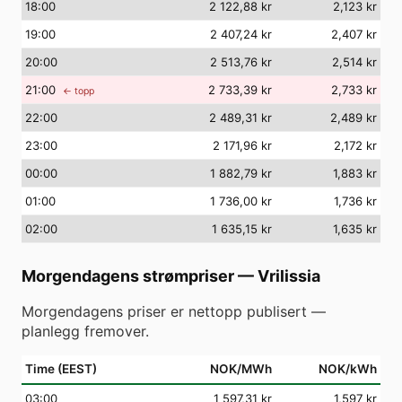
18
:00
2 122,88 kr
2,123 kr
19
:00
2 407,24 kr
2,407 kr
20
:00
2 513,76 kr
2,514 kr
21
:00
2 733,39 kr
2,733 kr
← topp
22
:00
2 489,31 kr
2,489 kr
23
:00
2 171,96 kr
2,172 kr
00
:00
1 882,79 kr
1,883 kr
01
:00
1 736,00 kr
1,736 kr
02
:00
1 635,15 kr
1,635 kr
Morgendagens strømpriser
—
Vrilissia
Morgendagens priser er nettopp publisert —
planlegg fremover.
Time (EEST)
NOK/MWh
NOK/kWh
03
:00
1 597,31 kr
1,597 kr