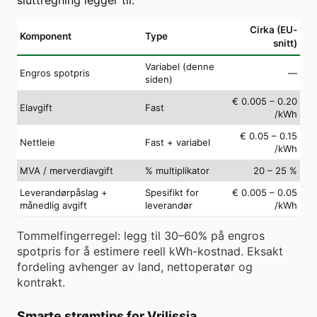
Cirka (EU-
Komponent
Type
snitt)
Variabel (denne
Engros spotpris
—
siden)
€ 0.005 – 0.20
Elavgift
Fast
/kWh
€ 0.05 – 0.15
Nettleie
Fast + variabel
/kWh
MVA / merverdiavgift
% multiplikator
20 – 25 %
Leverandørpåslag +
Spesifikt for
€ 0.005 – 0.05
månedlig avgift
leverandør
/kWh
Tommelfingerregel: legg til 30–60% på engros
spotpris for å estimere reell kWh-kostnad. Eksakt
fordeling avhenger av land, nettoperatør og
kontrakt.
Smarte strømtips for Vrilissia