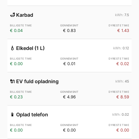
🛁
Karbad
7.5
€ 0.04
€ 0.83
€ 1.43
💧
Elkedel (1 L)
0.12
€ 0.00
€ 0.01
€ 0.02
🔌
EV fuld opladning
45
€ 0.23
€ 4.96
€ 8.59
📱
Oplad telefon
0.02
€ 0.00
€ 0.00
€ 0.00