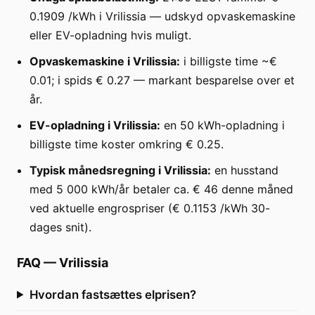
0.1909 /kWh i Vrilissia — udskyd opvaskemaskine
eller EV-opladning hvis muligt.
Opvaskemaskine i Vrilissia:
i billigste time ~€
0.01; i spids € 0.27 — markant besparelse over et
år.
EV-opladning i Vrilissia:
en 50 kWh-opladning i
billigste time koster omkring € 0.25.
Typisk månedsregning i Vrilissia:
en husstand
med 5 000 kWh/år betaler ca. € 46 denne måned
ved aktuelle engrospriser (€ 0.1153 /kWh 30-
dages snit).
FAQ
—
Vrilissia
Hvordan fastsættes elprisen?