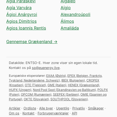
Agía Paraskeví
Aigáleo
Agía Varvára
Aígio
Ágioi Anárgyroi
Alexandroúpoli
Agios Dimitrios
Álimos
Agios Ioannis Rentis
Amaliáda
Gennemse Grækenland →
Datakilde: ENTSO-E. Hver zone viser sin egen lokale tid.
Kontakt os på
sp@euenergy.live
.
Europæiske eloperatører:
EXAA
(
Østrig
)
,
EPEX
(
Belgien, Frankrig,
Tyskland, Nederlandene, Schweiz
)
,
IBEX
(
Bulgarien
)
,
CROPEX
(
Kroatien
)
,
OTE
(
Tjekkiet
)
,
GME
(
Italien
)
,
HENEX
(
Grækenland
)
,
HUPX
(
Ungarn
)
,
Nord Pool Spot
(
Skandinavien og Baltikum
)
,
POLPX
(
Polen
)
,
OPCOM
(
Rumænien
)
,
SEEPEX
(
Serbien
)
,
OMIE
(
Spanien og
Portugal
)
,
OKTE
(
Slovakiet
)
,
SOUTHPOOL
(
Slovenien
)
.
Artikler
·
Ordliste
·
Alle byer
·
Ugentlig
·
Privatliv
·
Småkager
·
Om os
·
Kontakt
·
Forbrugerværktøjer
·
API