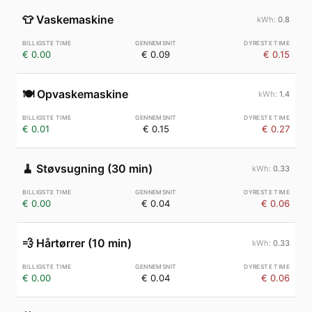
👕
Vaskemaskine
0.8
€ 0.00
€ 0.09
€ 0.15
🍽️
Opvaskemaskine
1.4
€ 0.01
€ 0.15
€ 0.27
🧹
Støvsugning (30 min)
0.33
€ 0.00
€ 0.04
€ 0.06
💨
Hårtørrer (10 min)
0.33
€ 0.00
€ 0.04
€ 0.06