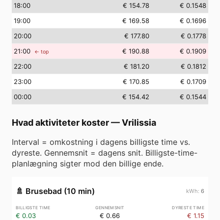
18
:00
€ 154.78
€ 0.1548
19
:00
€ 169.58
€ 0.1696
20
:00
€ 177.80
€ 0.1778
21
:00
€ 190.88
€ 0.1909
← top
22
:00
€ 181.20
€ 0.1812
23
:00
€ 170.85
€ 0.1709
00
:00
€ 154.42
€ 0.1544
Hvad aktiviteter koster
—
Vrilissia
Interval = omkostning i dagens billigste time vs.
dyreste. Gennemsnit = dagens snit. Billigste-time-
planlægning sigter mod den billige ende.
🚿
Brusebad (10 min)
6
€ 0.03
€ 0.66
€ 1.15