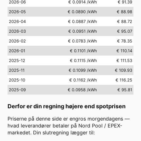
2026-06
€ 0.0914
/kWh
€ 91.39
2026-05
€ 0.0890
/kWh
€ 88.98
2026-04
€ 0.0887
/kWh
€ 88.72
2026-03
€ 0.0951
/kWh
€ 95.07
2026-02
€ 0.0783
/kWh
€ 78.35
2026-01
€ 0.1101
/kWh
€ 110.14
2025-12
€ 0.1115
/kWh
€ 111.53
2025-11
€ 0.1099
/kWh
€ 109.93
2025-10
€ 0.1162
/kWh
€ 116.25
2025-09
€ 0.0958
/kWh
€ 95.81
Derfor er din regning højere end spotprisen
Priserne på denne side er engros morgendagens —
hvad leverandører betaler på Nord Pool / EPEX-
markedet. Din slutregning lægger til: