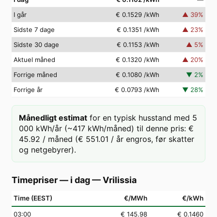
I går
€ 0.1529
/kWh
▲
39
%
Sidste 7 dage
€ 0.1351
/kWh
▲
23
%
Sidste 30 dage
€ 0.1153
/kWh
▲
5
%
Aktuel måned
€ 0.1320
/kWh
▲
20
%
Forrige måned
€ 0.1080
/kWh
▼
2
%
Forrige år
€ 0.0793
/kWh
▼
28
%
Månedligt estimat
for en typisk husstand med 5
000 kWh/år (~417 kWh/måned) til denne pris: €
45.92 / måned (€ 551.01 / år engros, før skatter
og netgebyrer).
Timepriser — i dag
—
Vrilissia
Time (EEST)
€/MWh
€/kWh
03
:00
€ 145.98
€ 0.1460