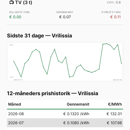
📺
TV (3 t)
0.6
€ 0.00
€ 0.07
€ 0.11
Sidste 31 dage
—
Vrilissia
€
155
€
79
2026-07-10
2026-08-08
12-måneders prishistorik
—
Vrilissia
Måned
Gennemsnit
€/MWh
2026-08
€ 0.1320
/kWh
€ 132.01
2026-07
€ 0.1080
/kWh
€ 107.98