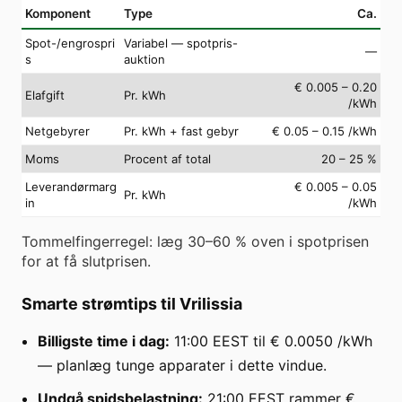
Komponent
Type
Ca.
Spot-/engrospri
Variabel — spotpris-
—
s
auktion
€ 0.005 – 0.20
Elafgift
Pr. kWh
/kWh
Netgebyrer
Pr. kWh + fast gebyr
€ 0.05 – 0.15 /kWh
Moms
Procent af total
20 – 25 %
Leverandørmarg
€ 0.005 – 0.05
Pr. kWh
in
/kWh
Tommelfingerregel: læg 30–60 % oven i spotprisen
for at få slutprisen.
Smarte strømtips til Vrilissia
Billigste time i dag:
11:00 EEST til € 0.0050 /kWh
— planlæg tunge apparater i dette vindue.
Undgå spidsbelastning:
21:00 EEST rammer €