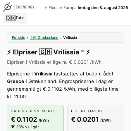
⚡️ Elpriser Europa
lørdag den 8. august 2026
🇩🇰
DA
▾
Forside
›
🇬🇷
Grækenland
›
Vrilissia
⚡️
Elpriser
🇬🇷
Vrilissia
⚡️
GR
Elprisen i Vrilissia er lige nu € 0.0201 /kWh.
Elpriserne i
Vrilissia
fastsættes af budområdet
Greece
i Grækenland. Engrospriserne i dag er
gennemsnitligt € 0.1102 /kWh, med billigste time
kl. 11:00.
DAGENS GENNEMSNIT
LIGE NU (14:00)
€ 0.1102
€ 0.0201
/kWh
/kWh
▼ 28% vs i går