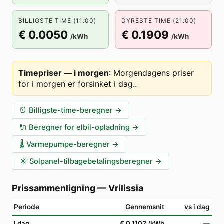
BILLIGSTE TIME (11:00)
DYRESTE TIME (21:00)
€ 0.0050
€ 0.1909
/kWh
/kWh
Timepriser — i morgen
:
Morgendagens priser
for i morgen er forsinket i dag.
.
⏰
Billigste-time-beregner
→
🔌
Beregner for elbil-opladning
→
🌡️
Varmepumpe-beregner
→
☀️
Solpanel-tilbagebetalingsberegner
→
Prissammenligning
—
Vrilissia
Periode
Gennemsnit
vs i dag
I dag
€ 0.1102
/kWh
—