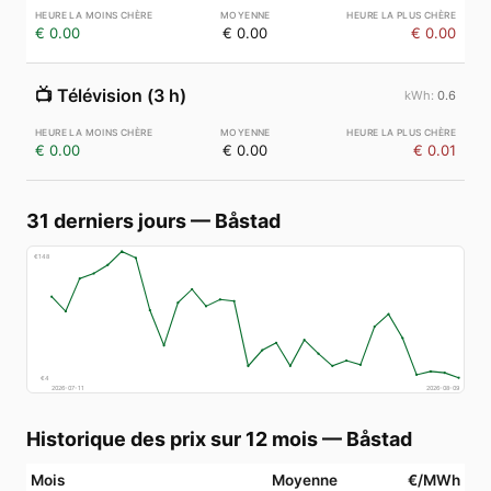
€ 0.00
€ 0.00
€ 0.00
📺
Télévision (3 h)
0.6
€ 0.00
€ 0.00
€ 0.01
31 derniers jours
—
Båstad
€
148
€
4
2026-07-11
2026-08-09
Historique des prix sur 12 mois
—
Båstad
Mois
Moyenne
€/MWh