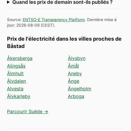
Quand les prix de demain sont-ils publiés ?
Source
:
ENTSO-E Transparency Platform
.
Dernière mise à
jour
:
2026-08-09
(
CEST
).
Prix de l'électricité dans les villes proches de
Båstad
Åkersberga
Älvsbyn
Alingsås
Åmål
Älmhult
Aneby
Älvdalen
Ånge
Alvesta
Ängelholm
Älvkarleby
Arboga
Parcourir Suède →