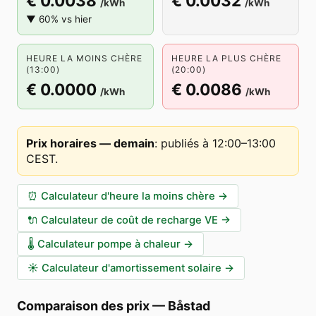
€ 0.0038
€ 0.0032
/kWh
/kWh
▼ 60% vs hier
HEURE LA MOINS CHÈRE
HEURE LA PLUS CHÈRE
(13:00)
(20:00)
€ 0.0000
€ 0.0086
/kWh
/kWh
Prix horaires — demain
:
publiés à 12:00–13:00
CEST
.
⏰
Calculateur d'heure la moins chère
→
🔌
Calculateur de coût de recharge VE
→
🌡️
Calculateur pompe à chaleur
→
☀️
Calculateur d'amortissement solaire
→
Comparaison des prix
—
Båstad