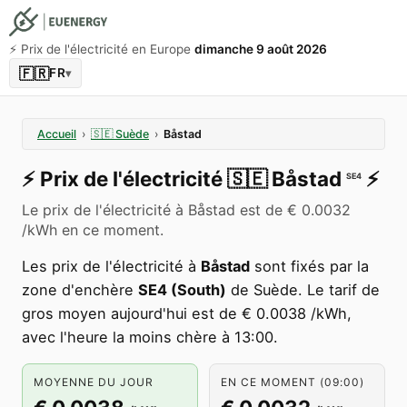
⚡️ Prix de l'électricité en Europe
dimanche 9 août 2026
🇫🇷
FR
▾
Accueil
›
🇸🇪
Suède
›
Båstad
⚡️
Prix de l'électricité
🇸🇪
Båstad
⚡️
SE4
Le prix de l'électricité à Båstad est de € 0.0032
/kWh en ce moment.
Les prix de l'électricité à
Båstad
sont fixés par la
zone d'enchère
SE4 (South)
de Suède. Le tarif de
gros moyen aujourd'hui est de € 0.0038 /kWh,
avec l'heure la moins chère à 13:00.
MOYENNE DU JOUR
EN CE MOMENT (09:00)