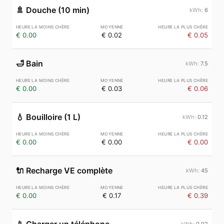
🚿
Douche (10 min)
6
€ 0.00
€ 0.02
€ 0.05
🛁
Bain
7.5
€ 0.00
€ 0.03
€ 0.06
💧
Bouilloire (1 L)
0.12
€ 0.00
€ 0.00
€ 0.00
🔌
Recharge VE complète
45
€ 0.00
€ 0.17
€ 0.39
0.02