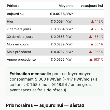
Période
Moyenne
vs aujourd'hui
Aujourd'hui
€ 0.0038
/kWh
—
Hier
€ 0.0094
/kWh
▲
149
%
7 derniers jours
€ 0.0334
/kWh
▲
780
%
30 derniers jours
€ 0.0668
/kWh
▲
1664
%
Mois en cours
€ 0.0289
/kWh
▲
664
%
Mois précédent
€ 0.0782
/kWh
▲
1965
%
Année précédente
€ 0.0656
/kWh
▲
1631
%
Estimation mensuelle
pour un foyer moyen
consommant 5 000 kWh/an (~417 kWh/mois) à
ce tarif : € 1.58 / mois (€ 18.94 / an en gros,
avant taxes et frais de réseau).
Prix horaires — aujourd'hui
—
Båstad