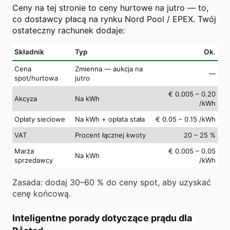
Ceny na tej stronie to ceny hurtowe na jutro — to,
co dostawcy płacą na rynku Nord Pool / EPEX. Twój
ostateczny rachunek dodaje:
Składnik
Typ
Ok.
Cena
Zmienna — aukcja na
—
spot/hurtowa
jutro
€ 0.005 – 0.20
Akcyza
Na kWh
/kWh
Opłaty sieciowe
Na kWh + opłata stała
€ 0.05 – 0.15 /kWh
VAT
Procent łącznej kwoty
20 – 25 %
Marża
€ 0.005 – 0.05
Na kWh
sprzedawcy
/kWh
Zasada: dodaj 30–60 % do ceny spot, aby uzyskać
cenę końcową.
Inteligentne porady dotyczące prądu dla