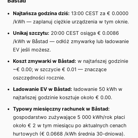
Båstad
Najtańsza godzina dziś:
13:00 CEST za € 0.0000
/kWh — zaplanuj ciężkie urządzenia w tym oknie.
Unikaj szczytu:
20:00 CEST osiąga € 0.0086
/kWh w Båstad — odłóż zmywarkę lub ładowanie
EV jeśli możesz.
Koszt zmywarki w Båstad:
w najtańszej godzinie
~€ 0.00; w szczycie € 0.01 — znaczące
oszczędności rocznie.
Ładowanie EV w Båstad:
ładowanie 50 kWh w
najtańszej godzinie kosztuje około € 0.00.
Typowy miesięczny rachunek w Båstad:
gospodarstwo zużywające 5 000 kWh/rok płaci
około € 2 w tym miesiącu po aktualnych cenach
hurtowych (€ 0.0668 /kWh średnia 30-dniowa).