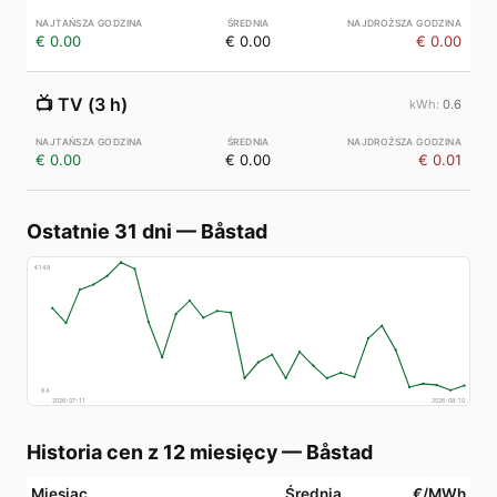
€ 0.00
€ 0.00
€ 0.00
📺
TV (3 h)
0.6
€ 0.00
€ 0.00
€ 0.01
Ostatnie 31 dni
—
Båstad
€
148
€
4
2026-07-11
2026-08-10
Historia cen z 12 miesięcy
—
Båstad
Miesiąc
Średnia
€/MWh