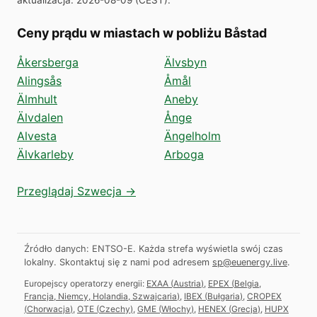
Ceny prądu w miastach w pobliżu Båstad
Åkersberga
Älvsbyn
Alingsås
Åmål
Älmhult
Aneby
Älvdalen
Ånge
Alvesta
Ängelholm
Älvkarleby
Arboga
Przeglądaj Szwecja →
Źródło danych: ENTSO-E. Każda strefa wyświetla swój czas
lokalny.
Skontaktuj się z nami pod adresem
sp@euenergy.live
.
Europejscy operatorzy energii:
EXAA
(
Austria
)
,
EPEX
(
Belgia,
Francja, Niemcy, Holandia, Szwajcaria
)
,
IBEX
(
Bułgaria
)
,
CROPEX
(
Chorwacja
)
,
OTE
(
Czechy
)
,
GME
(
Włochy
)
,
HENEX
(
Grecja
)
,
HUPX