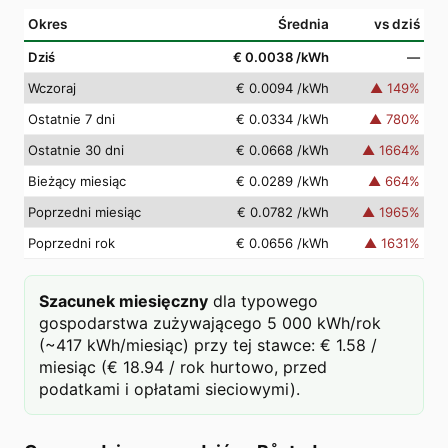
Okres
Średnia
vs dziś
Dziś
€ 0.0038
/kWh
—
Wczoraj
€ 0.0094
/kWh
▲
149
%
Ostatnie 7 dni
€ 0.0334
/kWh
▲
780
%
Ostatnie 30 dni
€ 0.0668
/kWh
▲
1664
%
Bieżący miesiąc
€ 0.0289
/kWh
▲
664
%
Poprzedni miesiąc
€ 0.0782
/kWh
▲
1965
%
Poprzedni rok
€ 0.0656
/kWh
▲
1631
%
Szacunek miesięczny
dla typowego
gospodarstwa zużywającego 5 000 kWh/rok
(~417 kWh/miesiąc) przy tej stawce: € 1.58 /
miesiąc (€ 18.94 / rok hurtowo, przed
podatkami i opłatami sieciowymi).