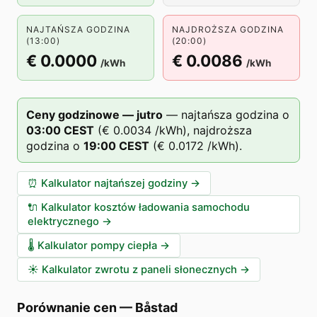
NAJTAŃSZA GODZINA
NAJDROŻSZA GODZINA
(13:00)
(20:00)
€ 0.0000
€ 0.0086
/kWh
/kWh
Ceny godzinowe — jutro
—
najtańsza godzina o
03
:00
CEST
(
€ 0.0034
/kWh),
najdroższa
godzina o
19
:00
CEST
(
€ 0.0172
/kWh).
⏰
Kalkulator najtańszej godziny
→
🔌
Kalkulator kosztów ładowania samochodu
elektrycznego
→
🌡️
Kalkulator pompy ciepła
→
☀️
Kalkulator zwrotu z paneli słonecznych
→
Porównanie cen
—
Båstad