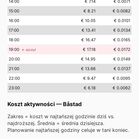
14
:00
€ 7.14
€ 0.0071
15
:00
€ 8.21
€ 0.0082
16
:00
€ 10.05
€ 0.0101
17
:00
€ 13.41
€ 0.0134
18
:00
€ 16.47
€ 0.0165
19
:00
€ 17.18
€ 0.0172
← szczyt
20
:00
€ 14.95
€ 0.0149
21
:00
€ 13.66
€ 0.0137
22
:00
€ 9.47
€ 0.0095
23
:00
€ 6.18
€ 0.0062
Koszt aktywności
—
Båstad
Zakres = koszt w najtańszej godzinie dziś vs.
najdroższej. Średnia = średnia dzisiejsza.
Planowanie najtańszej godziny celuje w tani koniec.