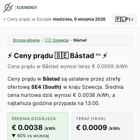
🇵🇱
⚡️ Ceny prądu w Europie
niedziela, 9 sierpnia 2026
PL
▾
Strona główna
›
🇸🇪
Szwecja
›
Båstad
⚡️
Ceny prądu
🇸🇪
Båstad
⚡️
SE4
Cena prądu w Båstad wynosi teraz € 0.0009 /kWh.
Ceny prądu w
Båstad
są ustalane przez strefę
ofertową
SE4 (South)
w kraju Szwecja. Średnia
cena hurtowa dziś wynosi € 0.0038 /kWh, a
najtańsza godzina przypada na 13:00.
ŚREDNIA DZISIEJSZA
TERAZ (16:00)
€ 0.0038
€ 0.0009
/kWh
/kWh
▼ 60% vs wczoraj