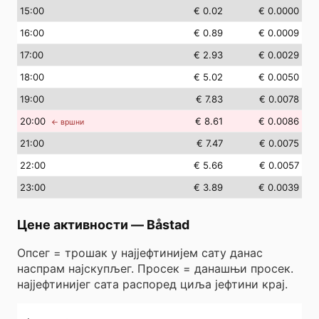
15
:00
€ 0.02
€ 0.0000
16
:00
€ 0.89
€ 0.0009
17
:00
€ 2.93
€ 0.0029
18
:00
€ 5.02
€ 0.0050
19
:00
€ 7.83
€ 0.0078
20
:00
€ 8.61
€ 0.0086
← вршни
21
:00
€ 7.47
€ 0.0075
22
:00
€ 5.66
€ 0.0057
23
:00
€ 3.89
€ 0.0039
Цене активности
—
Båstad
Опсег = трошак у најјефтинијем сату данас
наспрам најскупљег. Просек = данашњи просек.
најјефтинијег сата распоред циља јефтини крај.