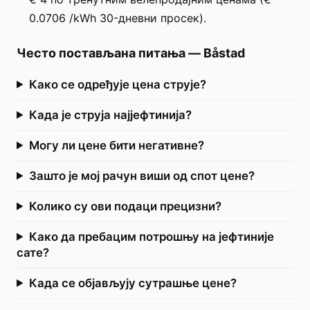
0.0706 /kWh 30-дневни просек).
Често постављана питања
—
Båstad
Како се одређује цена струје?
Када је струја најјефтинија?
Могу ли цене бити негативне?
Зашто је мој рачун виши од спот цене?
Колико су ови подаци прецизни?
Како да пребацим потрошњу на јефтиније
сате?
Када се објављују сутрашње цене?