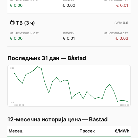
€ 0.00
€ 0.00
€ 0.01
📺
ТВ (3 ч)
0.6
€ 0.00
€ 0.01
€ 0.03
Последњих 31 дан
—
Båstad
€
148
€
4
2026-07-10
2026-08-09
12-месечна историја цена
—
Båstad
Месец
Просек
€/MWh