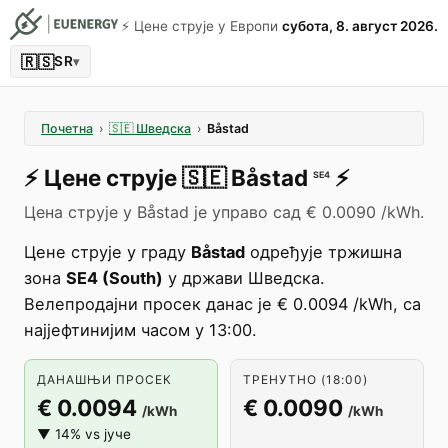
⚡️ Цене струје у Европи
субота, 8. август 2026.
🇷🇸
SR
▾
Почетна
›
🇸🇪
Шведска
›
Båstad
⚡️
Цене струје
🇸🇪
Båstad
⚡️
SE4
Цена струје у Båstad је управо сад € 0.0090 /kWh.
Цене струје у граду
Båstad
одређује тржишна
зона
SE4 (South)
у држави Шведска.
Велепродајни просек данас је € 0.0094 /kWh, са
најјефтинијим часом у 13:00.
ДАНАШЊИ ПРОСЕК
ТРЕНУТНО (18:00)
€ 0.0094
€ 0.0090
/kWh
/kWh
▼ 14% vs јуче