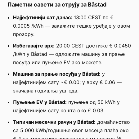
Паметни савети за струју за Båstad
Најјефтинији сат данас:
13:00 CEST по €
0.0005 /kWh — закажите тешке уређаје у овом
прозору.
Избегавајте врх:
20:00 CEST достиже € 0.0450
/kWh у Båstad — одложите машину за прање
посуђа или пуњење EV ако можете.
Машина за прање посуђа у Båstad:
у
најјефтинијем сату ~€ 0.00; у врху € 0.06 —
значајна годишња уштеда.
Пуњење EV у Båstad:
пуњење од 50 kWh у
најјефтинијем сату кошта око € 0.03.
Типичан месечни рачун у Båstad:
домаћинство
са 5 000 kWh/годишње овог месеца плаћа око
€ 4 по тренутним велепродајним ценама (€