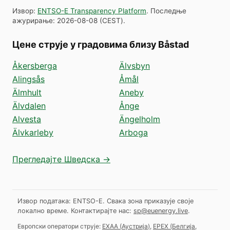
Извор
:
ENTSO-E Transparency Platform
.
Последње
ажурирање
:
2026-08-08
(
CEST
).
Цене струје у градовима близу Båstad
Åkersberga
Älvsbyn
Alingsås
Åmål
Älmhult
Aneby
Älvdalen
Ånge
Alvesta
Ängelholm
Älvkarleby
Arboga
Прегледајте Шведска →
Извор података: ENTSO-E. Свака зона приказује своје
локално време.
Контактирајте нас:
sp@euenergy.live
.
Европски оператори струје:
EXAA
(
Аустрија
)
,
EPEX
(
Белгија,