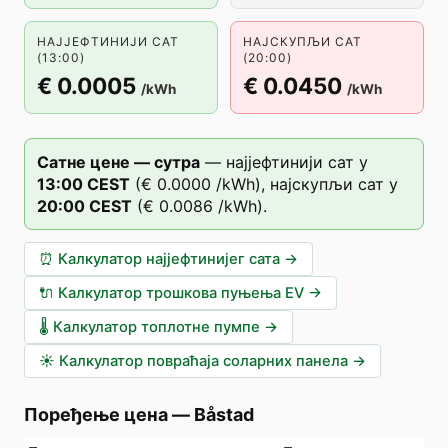
НАЈЈЕФТИНИЈИ САТ
НАЈСКУПЉИ САТ
(13:00)
(20:00)
€ 0.0005
€ 0.0450
/kWh
/kWh
Сатне цене — сутра
—
најјефтинији сат у
13
:00
CEST
(
€ 0.0000
/kWh),
најскупљи сат у
20
:00
CEST
(
€ 0.0086
/kWh).
⏰
Калкулатор најјефтинијег сата
→
🔌
Калкулатор трошкова пуњења EV
→
🌡️
Калкулатор топлотне пумпе
→
☀️
Калкулатор повраћаја соларних панела
→
Поређење цена
—
Båstad