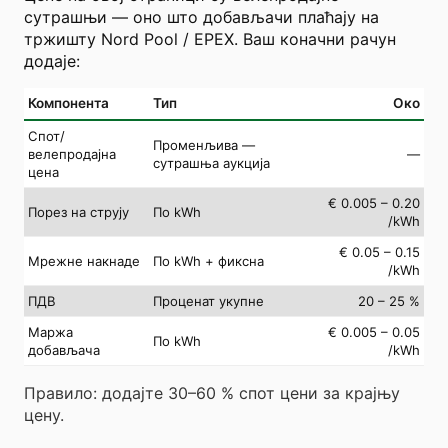
сутрашњи — оно што добављачи плаћају на
тржишту Nord Pool / EPEX. Ваш коначни рачун
додаје:
Компонента
Тип
Око
Спот/
Променљива —
велепродајна
—
сутрашња аукција
цена
€ 0.005 – 0.20
Порез на струју
По kWh
/kWh
€ 0.05 – 0.15
Мрежне накнаде
По kWh + фиксна
/kWh
ПДВ
Проценат укупне
20 – 25 %
Маржа
€ 0.005 – 0.05
По kWh
добављача
/kWh
Правило: додајте 30–60 % спот цени за крајњу
цену.