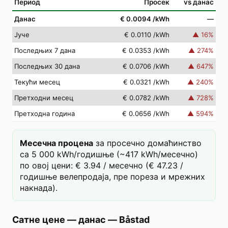
Период
Просек
vs данас
Данас
€ 0.0094
/kWh
—
Јуче
€ 0.0110
/kWh
▲
16
%
Последњих 7 дана
€ 0.0353
/kWh
▲
274
%
Последњих 30 дана
€ 0.0706
/kWh
▲
647
%
Текући месец
€ 0.0321
/kWh
▲
240
%
Претходни месец
€ 0.0782
/kWh
▲
728
%
Претходна година
€ 0.0656
/kWh
▲
594
%
Месечна процена
за просечно домаћинство
са 5 000 kWh/годишње (~417 kWh/месечно)
по овој цени: € 3.94 / месечно (€ 47.23 /
годишње велепродаја, пре пореза и мрежних
накнада).
Сатне цене — данас
—
Båstad