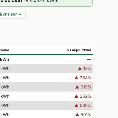
20
:00
CEST
(
€ 0.0070
/kWh).
à chaleur
→
yenne
vs aujourd'hui
/kWh
—
/kWh
▲
13
%
/kWh
▲
288
%
/kWh
▲
515
%
/kWh
▲
252
%
/kWh
▲
569
%
/kWh
▲
501
%