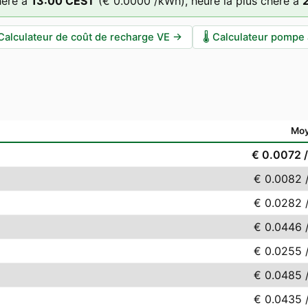
hère à
13
:00
CEST
(
€ 0.0000
/kWh),
heure la plus chère à
Calculateur de coût de recharge VE
→
🌡️
Calculateur pompe 
Mo
€ 0.0072
€ 0.0082
€ 0.0282
€ 0.0446
€ 0.0255
€ 0.0485
€ 0.0435