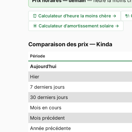
Prix horaires — demain
—
heure la moins c
⏰
Calculateur d'heure la moins chère
→
🔌
☀️
Calculateur d'amortissement solaire
→
Comparaison des prix
—
Kinda
Période
Aujourd'hui
Hier
7 derniers jours
30 derniers jours
Mois en cours
Mois précédent
Année précédente