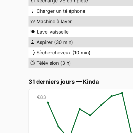
🔌
Recharge VE complète
📱
Charger un téléphone
👕
Machine à laver
🍽️
Lave-vaisselle
🧹
Aspirer (30 min)
💨
Sèche-cheveux (10 min)
📺
Télévision (3 h)
31 derniers jours
—
Kinda
€
83