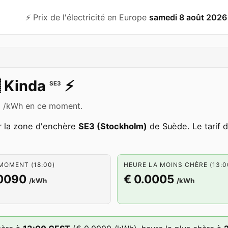
⚡️ Prix de l'électricité en Europe
samedi 8 août 2026

Kinda
⚡️
SE3
090 /kWh en ce moment.
r la zone d'enchère
SE3 (Stockholm)
de Suède. Le tarif 
MOMENT (18:00)
HEURE LA MOINS CHÈRE (13:0
.0090
€ 0.0005
/kWh
/kWh