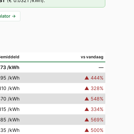
ST
(
€ 0.0321
/kWh).
lator
→
Gemiddeld
vs vandaag
073
/kWh
—
395
/kWh
▲
444
%
310
/kWh
▲
328
%
470
/kWh
▲
548
%
315
/kWh
▲
334
%
485
/kWh
▲
569
%
435
/kWh
▲
500
%