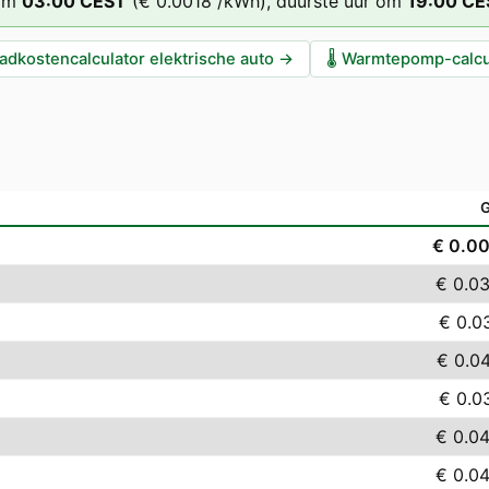
om
03
:00
CEST
(
€ 0.0018
/kWh),
duurste uur om
19
:00
CE
adkostencalculator elektrische auto
→
🌡️
Warmtepomp-calcu
€ 0.0
€ 0.0
€ 0.0
€ 0.0
€ 0.0
€ 0.0
€ 0.0