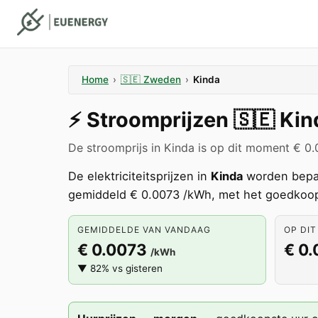
Home
›
🇸🇪
Zweden
›
Kinda
⚡️
Stroomprijzen
🇸🇪
Kin
De stroomprijs in Kinda is op dit moment € 0
De elektriciteitsprijzen in
Kinda
worden bepa
gemiddeld € 0.0073 /kWh, met het goedkoop
GEMIDDELDE VAN VANDAAG
OP DIT
€ 0.0073
€ 0
/kWh
▼ 82% vs gisteren