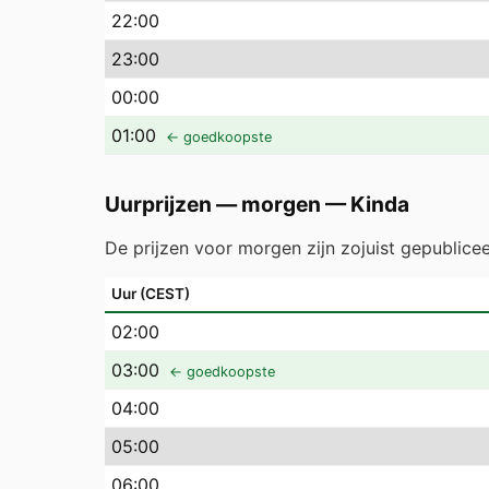
22
:00
23
:00
00
:00
01
:00
← goedkoopste
Uurprijzen — morgen
—
Kinda
De prijzen voor morgen zijn zojuist gepublice
Uur (CEST)
02
:00
03
:00
← goedkoopste
04
:00
05
:00
06
:00