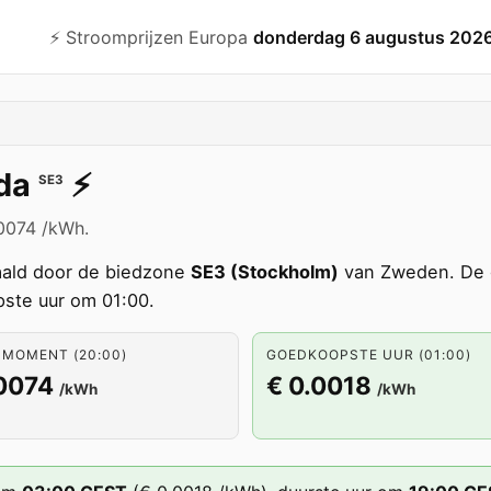
⚡️ Stroomprijzen Europa
donderdag 6 augustus 202
da
⚡️
SE3
.0074 /kWh.
ald door de biedzone
SE3 (Stockholm)
van Zweden. De g
ste uur om 01:00.
 MOMENT (20:00)
GOEDKOOPSTE UUR (01:00)
.0074
€ 0.0018
/kWh
/kWh