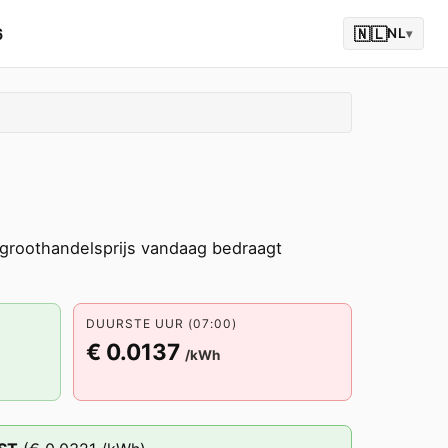
6
🇳🇱
NL
▾
roothandelsprijs vandaag bedraagt
DUURSTE UUR (07:00)
€ 0.0137
/kWh