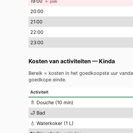
19
:00
← piek
20
:00
21
:00
22
:00
23
:00
Kosten van activiteiten
—
Kinda
Bereik = kosten in het goedkoopste uur vand
goedkope einde.
Activiteit
🚿
Douche (10 min)
🛁
Bad
💧
Waterkoker (1 L)