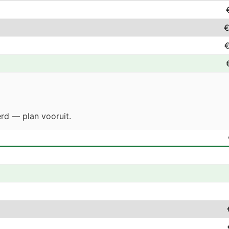
€
€
erd — plan vooruit.