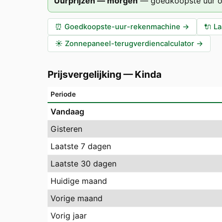
Uurprijzen — morgen
—
goedkoopste uur 
⏰
Goedkoopste-uur-rekenmachine
→
🔌
La
☀️
Zonnepaneel-terugverdiencalculator
→
Prijsvergelijking
—
Kinda
Periode
Vandaag
Gisteren
Laatste 7 dagen
Laatste 30 dagen
Huidige maand
Vorige maand
Vorig jaar