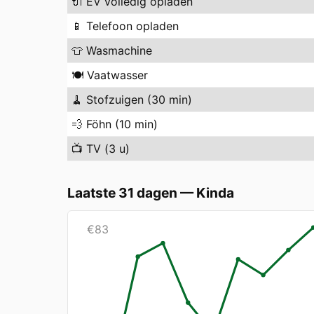
🔌
EV volledig opladen
📱
Telefoon opladen
👕
Wasmachine
🍽️
Vaatwasser
🧹
Stofzuigen (30 min)
💨
Föhn (10 min)
📺
TV (3 u)
Laatste 31 dagen
—
Kinda
€
83