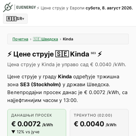
⚡️ Цене струје у Европи
субота, 8. август 2026.
🇷🇸
SR
▾
Почетна
›
🇸🇪
Шведска
›
Kinda
⚡️
Цене струје
🇸🇪
Kinda
⚡️
SE3
Цена струје у Kinda је управо сад € 0.0040 /kWh.
Цене струје у граду
Kinda
одређује тржишна
зона
SE3 (Stockholm)
у држави Шведска.
Велепродајни просек данас је € 0.0072 /kWh, са
најјефтинијим часом у 13:00.
ДАНАШЊИ ПРОСЕК
ТРЕНУТНО (02:00)
€ 0.0072
€ 0.0040
/kWh
/kWh
▼ 12% vs јуче