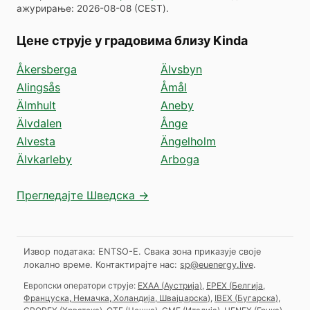
ажурирање
:
2026-08-08
(
CEST
).
Цене струје у градовима близу Kinda
Åkersberga
Älvsbyn
Alingsås
Åmål
Älmhult
Aneby
Älvdalen
Ånge
Alvesta
Ängelholm
Älvkarleby
Arboga
Прегледајте Шведска →
Извор података: ENTSO-E. Свака зона приказује своје
локално време.
Контактирајте нас:
sp@euenergy.live
.
Европски оператори струје:
EXAA
(
Аустрија
)
,
EPEX
(
Белгија,
Француска, Немачка, Холандија, Швајцарска
)
,
IBEX
(
Бугарска
)
,