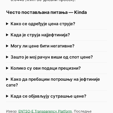
Често постављана питања
—
Kinda
Како се одређује цена струје?
Када је струја најјефтинија?
Могу ли цене бити негативне?
Зашто је мој рачун виши од спот цене?
Колико су ови подаци прецизни?
Како да пребацим потрошњу на јефтиније
сате?
Када се објављују сутрашње цене?
Извор
:
ENTSO-E Transparency Platform
.
Последње