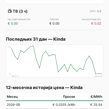
📺
ТВ (3 ч)
0.6
€ 0.00
€ 0.00
€ 0.02
Последњих 31 дан
—
Kinda
€
83
€
7
2026-07-10
2026-08-08
12-месечна историја цена
—
Kinda
Месец
Просек
€/MWh
2026-08
€ 0.0255
/kWh
€ 25.54