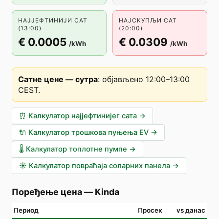
НАЈЈЕФТИНИЈИ САТ
НАЈСКУПЉИ САТ
(13:00)
(20:00)
€ 0.0005
€ 0.0309
/kWh
/kWh
Сатне цене — сутра
:
објављено 12:00–13:00
CEST
.
⏰
Калкулатор најјефтинијег сата
→
🔌
Калкулатор трошкова пуњења EV
→
🌡️
Калкулатор топлотне пумпе
→
☀️
Калкулатор повраћаја соларних панела
→
Поређење цена
—
Kinda
Период
Просек
vs данас