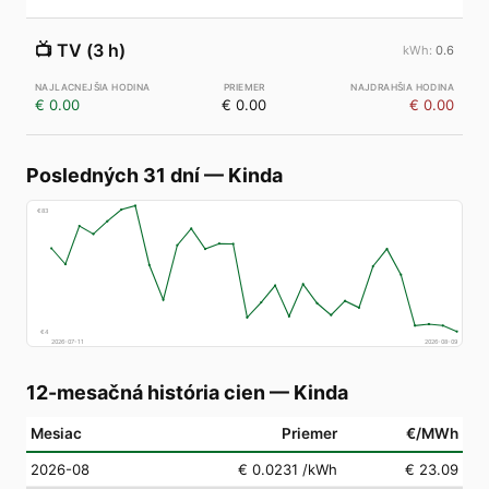
📺
TV (3 h)
0.6
€ 0.00
€ 0.00
€ 0.00
Posledných 31 dní
—
Kinda
€
83
€
4
2026-07-11
2026-08-09
12-mesačná história cien
—
Kinda
Mesiac
Priemer
€/MWh
2026-08
€ 0.0231
/kWh
€ 23.09