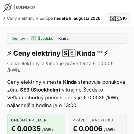
🇸🇰
⚡️ Ceny elektriny v Európe
nedeľa 9. augusta 2026
SK
▾
Domov
›
🇸🇪
Švédsko
›
Kinda
⚡️
Ceny elektriny
🇸🇪
Kinda
⚡️
SE3
Cena elektriny v Kinda je práve teraz € 0.0006
/kWh.
Ceny elektriny v meste
Kinda
stanovuje ponuková
zóna
SE3 (Stockholm)
v krajine Švédsko.
Veľkoobchodný priemer dnes je € 0.0035 /kWh,
najlacnejšia hodina je o 13:00.
DNEŠNÝ PRIEMER
PRÁVE TERAZ (11:00)
€ 0.0035
€ 0.0006
/kWh
/kWh