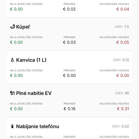
€ 0.00
€ 0.02
€ 0.04
🛁
Kúpeľ
7.5
€ 0.00
€ 0.03
€ 0.05
💧
Kanvica (1 L)
0.12
€ 0.00
€ 0.00
€ 0.00
🔌
Plné nabitie EV
45
€ 0.00
€ 0.16
€ 0.31
📱
Nabíjanie telefónu
0.02