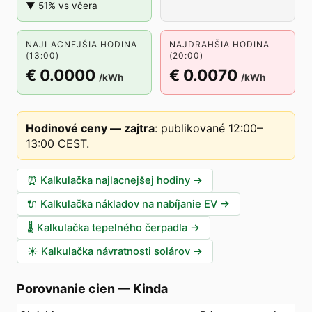
▼ 51% vs včera
NAJLACNEJŠIA HODINA
NAJDRAHŠIA HODINA
(13:00)
(20:00)
€ 0.0000
€ 0.0070
/kWh
/kWh
Hodinové ceny — zajtra
:
publikované 12:00–
13:00 CEST
.
⏰
Kalkulačka najlacnejšej hodiny
→
🔌
Kalkulačka nákladov na nabíjanie EV
→
🌡️
Kalkulačka tepelného čerpadla
→
☀️
Kalkulačka návratnosti solárov
→
Porovnanie cien
—
Kinda