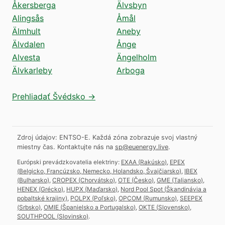
Åkersberga
Älvsbyn
Alingsås
Åmål
Älmhult
Aneby
Älvdalen
Ånge
Alvesta
Ängelholm
Älvkarleby
Arboga
Prehliadať Švédsko →
Zdroj údajov: ENTSO-E. Každá zóna zobrazuje svoj vlastný
miestny čas.
Kontaktujte nás na
sp@euenergy.live
.
Európski prevádzkovatelia elektriny:
EXAA
(
Rakúsko
)
,
EPEX
(
Belgicko, Francúzsko, Nemecko, Holandsko, Švajčiarsko
)
,
IBEX
(
Bulharsko
)
,
CROPEX
(
Chorvátsko
)
,
OTE
(
Česko
)
,
GME
(
Taliansko
)
,
HENEX
(
Grécko
)
,
HUPX
(
Maďarsko
)
,
Nord Pool Spot
(
Škandinávia a
pobaltské krajiny
)
,
POLPX
(
Poľsko
)
,
OPCOM
(
Rumunsko
)
,
SEEPEX
(
Srbsko
)
,
OMIE
(
Španielsko a Portugalsko
)
,
OKTE
(
Slovensko
)
,
SOUTHPOOL
(
Slovinsko
)
.