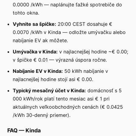
0.0000 /kWh — naplánujte ťažké spotrebiče do
tohto okna.
Vyhnite sa špičke:
20:00 CEST dosahuje €
0.0070 /kWh v Kinda — odložte umývačku alebo
nabíjanie EV ak môžete.
Umývačka v Kinda:
v najlacnejšej hodine ~€ 0.00;
v špičke € 0.01 — výrazná úspora ročne.
Nabíjanie EV v Kinda:
50 kWh nabíjanie v
najlacnejšej hodine stojí asi € 0.00.
Typický mesačný účet v Kinda:
domácnosť s 5
000 kWh/rok platí tento mesiac asi € 1 pri
aktuálnych veľkoobchodných cenách (€ 0.0425
/kWh 30-denný priemer).
FAQ
—
Kinda