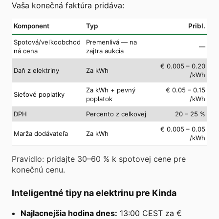
Vaša konečná faktúra pridáva:
Komponent
Typ
Pribl.
Spotová/veľkoobchod
Premenlivá — na
—
ná cena
zajtra aukcia
€ 0.005 – 0.20
Daň z elektriny
Za kWh
/kWh
Za kWh + pevný
€ 0.05 – 0.15
Sieťové poplatky
poplatok
/kWh
DPH
Percento z celkovej
20 – 25 %
€ 0.005 – 0.05
Marža dodávateľa
Za kWh
/kWh
Pravidlo: pridajte 30–60 % k spotovej cene pre
konečnú cenu.
Inteligentné tipy na elektrinu pre Kinda
Najlacnejšia hodina dnes:
13:00 CEST za €