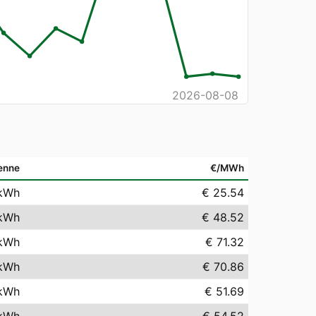
2026-08-08
enne
€/MWh
kWh
€ 25.54
kWh
€ 48.52
kWh
€ 71.32
kWh
€ 70.86
kWh
€ 51.69