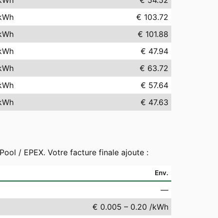
kWh
€ 54.52
kWh
€ 103.72
kWh
€ 101.88
kWh
€ 47.94
kWh
€ 63.72
kWh
€ 57.64
kWh
€ 47.63
ool / EPEX. Votre facture finale ajoute :
Env.
—
€ 0.005 – 0.20 /kWh