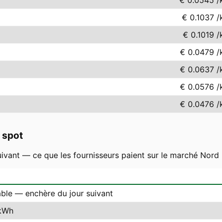
€ 0.0545
/
€ 0.1037
/
€ 0.1019
/
€ 0.0479
/
€ 0.0637
/
€ 0.0576
/
€ 0.0476
/
 spot
uivant — ce que les fournisseurs paient sur le marché Nord P
able — enchère du jour suivant
kWh