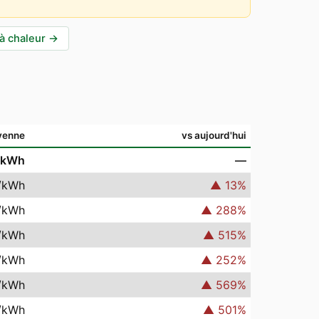
à chaleur
→
yenne
vs aujourd'hui
/kWh
—
/kWh
▲
13
%
/kWh
▲
288
%
/kWh
▲
515
%
/kWh
▲
252
%
/kWh
▲
569
%
/kWh
▲
501
%