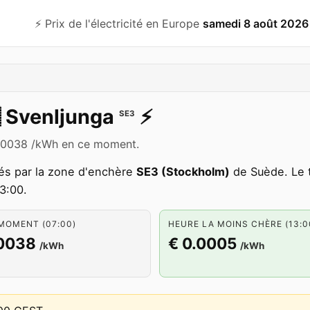
⚡️ Prix de l'électricité en Europe
samedi 8 août 2026

Svenljunga
⚡️
SE3
€ 0.0038 /kWh en ce moment.
és par la zone d'enchère
SE3 (Stockholm)
de Suède. Le t
3:00.
MOMENT (07:00)
HEURE LA MOINS CHÈRE (13:0
.0038
€ 0.0005
/kWh
/kWh