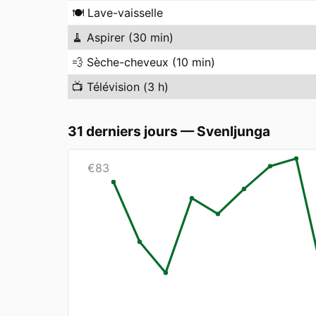
🍽️
Lave-vaisselle
🧹
Aspirer (30 min)
💨
Sèche-cheveux (10 min)
📺
Télévision (3 h)
31 derniers jours
—
Svenljunga
€
83