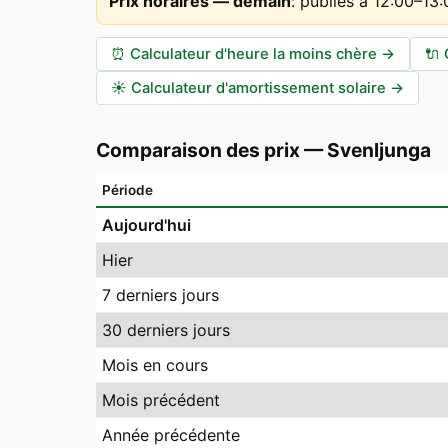
Prix horaires — demain
:
publiés à 12:00–13
⏰
Calculateur d'heure la moins chère
→
🔌
☀️
Calculateur d'amortissement solaire
→
Comparaison des prix
—
Svenljunga
Période
Aujourd'hui
Hier
7 derniers jours
30 derniers jours
Mois en cours
Mois précédent
Année précédente