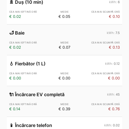
🚿
Duș (10 min)
6
€ 0.02
€ 0.05
€ 0.10
🛁
Baie
7.5
€ 0.02
€ 0.07
€ 0.13
💧
Fierbător (1 L)
0.12
€ 0.00
€ 0.00
€ 0.00
🔌
Încărcare EV completă
45
€ 0.14
€ 0.39
€ 0.76
📱
Încărcare telefon
0.02