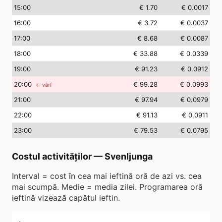
15
:00
€ 1.70
€ 0.0017
16
:00
€ 3.72
€ 0.0037
17
:00
€ 8.68
€ 0.0087
18
:00
€ 33.88
€ 0.0339
19
:00
€ 91.23
€ 0.0912
20
:00
€ 99.28
€ 0.0993
← vârf
21
:00
€ 97.94
€ 0.0979
22
:00
€ 91.13
€ 0.0911
23
:00
€ 79.53
€ 0.0795
Costul activităților
—
Svenljunga
Interval = cost în cea mai ieftină oră de azi vs. cea
mai scumpă. Medie = media zilei. Programarea oră
ieftină vizează capătul ieftin.