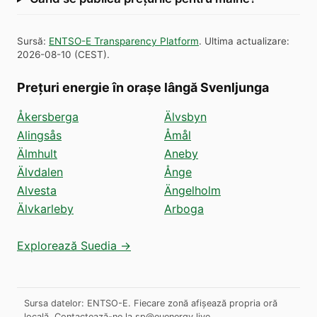
Sursă
:
ENTSO-E Transparency Platform
.
Ultima actualizare
:
2026-08-10
(
CEST
).
Prețuri energie în orașe lângă Svenljunga
Åkersberga
Älvsbyn
Alingsås
Åmål
Älmhult
Aneby
Älvdalen
Ånge
Alvesta
Ängelholm
Älvkarleby
Arboga
Explorează Suedia →
Sursa datelor: ENTSO-E. Fiecare zonă afișează propria oră
locală.
Contactează-ne la
sp@euenergy.live
.