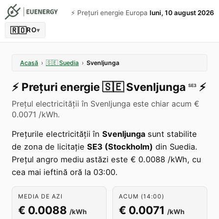
⚡️ Prețuri energie Europa
luni, 10 august 2026
🇷🇴
RO
▾
Acasă
›
🇸🇪
Suedia
›
Svenljunga
⚡️
Prețuri energie
🇸🇪
Svenljunga
⚡️
SE3
Prețul electricității în Svenljunga este chiar acum €
0.0071 /kWh.
Prețurile electricității în
Svenljunga
sunt stabilite
de zona de licitație
SE3 (Stockholm)
din Suedia.
Prețul angro mediu astăzi este € 0.0088 /kWh, cu
cea mai ieftină oră la 03:00.
MEDIA DE AZI
ACUM (14:00)
€ 0.0088
€ 0.0071
/kWh
/kWh