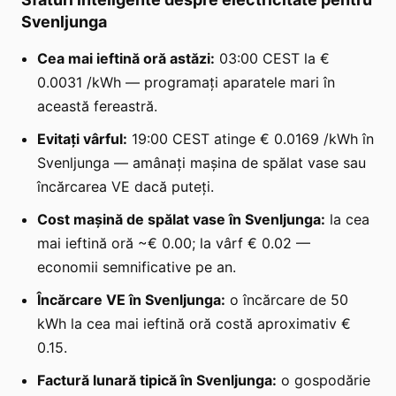
Svenljunga
Cea mai ieftină oră astăzi:
03:00 CEST la €
0.0031 /kWh — programați aparatele mari în
această fereastră.
Evitați vârful:
19:00 CEST atinge € 0.0169 /kWh în
Svenljunga — amânați mașina de spălat vase sau
încărcarea VE dacă puteți.
Cost mașină de spălat vase în Svenljunga:
la cea
mai ieftină oră ~€ 0.00; la vârf € 0.02 —
economii semnificative pe an.
Încărcare VE în Svenljunga:
o încărcare de 50
kWh la cea mai ieftină oră costă aproximativ €
0.15.
Factură lunară tipică în Svenljunga:
o gospodărie