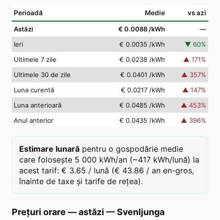
Perioadă
Medie
vs azi
Astăzi
€ 0.0088
/kWh
—
Ieri
€ 0.0035
/kWh
▼
60
%
Ultimele 7 zile
€ 0.0238
/kWh
▲
171
%
Ultimele 30 de zile
€ 0.0401
/kWh
▲
357
%
Luna curentă
€ 0.0217
/kWh
▲
147
%
Luna anterioară
€ 0.0485
/kWh
▲
453
%
Anul anterior
€ 0.0435
/kWh
▲
396
%
Estimare lunară
pentru o gospodărie medie
care folosește 5 000 kWh/an (~417 kWh/lună) la
acest tarif: € 3.65 / lună (€ 43.86 / an en-gros,
înainte de taxe și tarife de rețea).
Prețuri orare — astăzi
—
Svenljunga