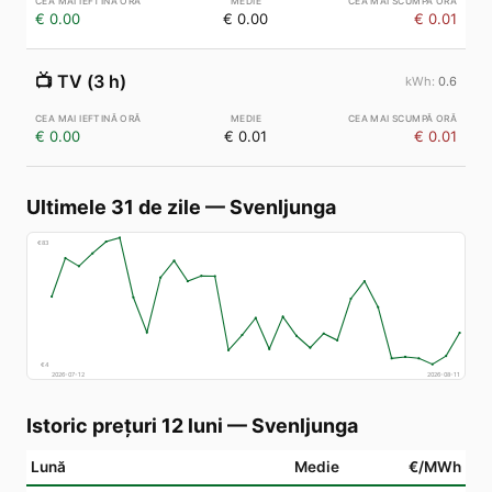
€ 0.00
€ 0.00
€ 0.01
📺
TV (3 h)
0.6
€ 0.00
€ 0.01
€ 0.01
Ultimele 31 de zile
—
Svenljunga
€
83
€
4
2026-07-12
2026-08-11
Istoric prețuri 12 luni
—
Svenljunga
Lună
Medie
€/MWh