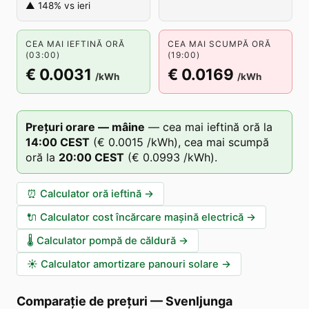
▲ 148% vs ieri
CEA MAI IEFTINĂ ORĂ
CEA MAI SCUMPĂ ORĂ
(03:00)
(19:00)
€ 0.0031
€ 0.0169
/kWh
/kWh
Prețuri orare — mâine
—
cea mai ieftină oră la
14
:00
CEST
(
€ 0.0015
/kWh),
cea mai scumpă
oră la
20
:00
CEST
(
€ 0.0993
/kWh).
⏰
Calculator oră ieftină
→
🔌
Calculator cost încărcare mașină electrică
→
🌡️
Calculator pompă de căldură
→
☀️
Calculator amortizare panouri solare
→
Comparație de prețuri
—
Svenljunga