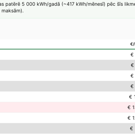
kas patērē 5 000 kWh/gadā (~417 kWh/mēnesī) pēc šīs likme
a maksām).
€
€
€
€
€
€ 
€ 1
€ 1
€ 