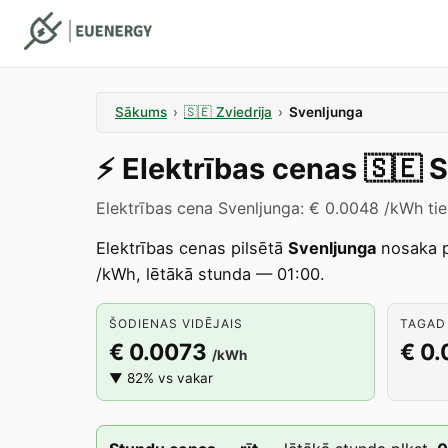
Sākums
›
🇸🇪
Zviedrija
›
Svenljunga
⚡️
Elektrības cenas
🇸🇪
S
Elektrības cena Svenljunga: € 0.0048 /kWh tie
Elektrības cenas pilsētā
Svenljunga
nosaka 
/kWh, lētākā stunda — 01:00.
ŠODIENAS VIDĒJAIS
TAGAD 
€ 0.0073
€ 0
/kWh
▼ 82% vs vakar