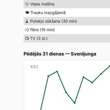
👕
Veļas mašīna
🍽️
Trauku mazgājamā
🧹
Putekļu sūkšana (30 min)
💨
Fēns (10 min)
📺
TV (3 st.)
Pēdējās 31 dienas
—
Svenljunga
€
83