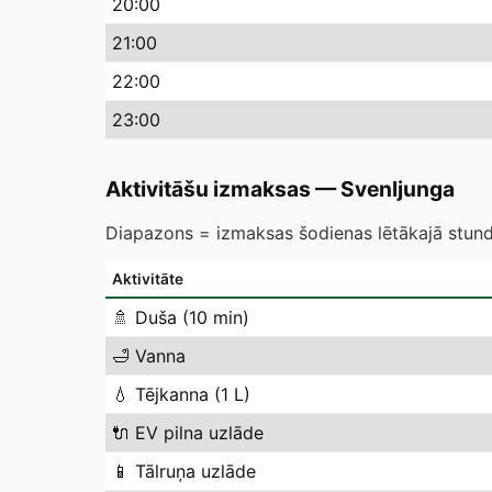
20
:00
21
:00
22
:00
23
:00
Aktivitāšu izmaksas
—
Svenljunga
Diapazons = izmaksas šodienas lētākajā stundā
Aktivitāte
🚿
Duša (10 min)
🛁
Vanna
💧
Tējkanna (1 L)
🔌
EV pilna uzlāde
📱
Tālruņa uzlāde