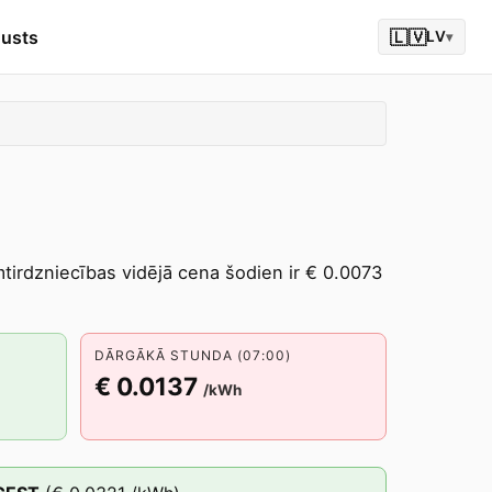
gusts
🇱🇻
LV
▾
umtirdzniecības vidējā cena šodien ir € 0.0073
DĀRGĀKĀ STUNDA (07:00)
€ 0.0137
/kWh