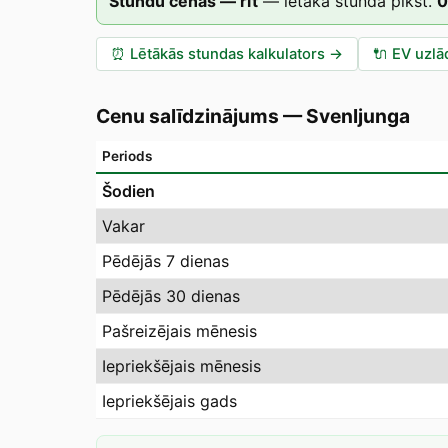
Stundu cenas — rīt
—
lētākā stunda plkst.
0
⏰
Lētākās stundas kalkulators
→
🔌
EV uzlā
Cenu salīdzinājums
—
Svenljunga
Periods
Šodien
Vakar
Pēdējās 7 dienas
Pēdējās 30 dienas
Pašreizējais mēnesis
Iepriekšējais mēnesis
Iepriekšējais gads