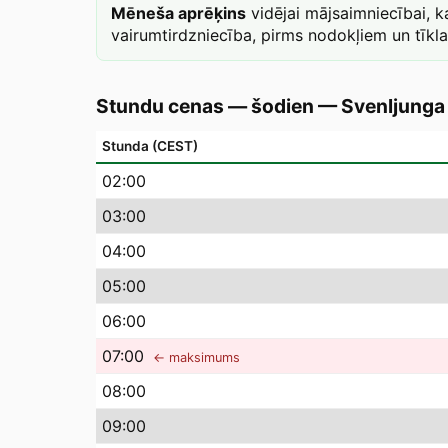
Mēneša aprēķins
vidējai mājsaimniecībai, 
vairumtirdzniecība, pirms nodokļiem un tīkl
Stundu cenas — šodien
—
Svenljunga
Stunda (CEST)
02
:00
03
:00
04
:00
05
:00
06
:00
07
:00
← maksimums
08
:00
09
:00