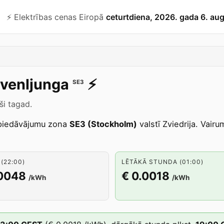
⚡️ Elektrības cenas Eiropā
ceturtdiena, 2026. gada 6. au
venljunga
⚡️
SE3
ši tagad.
piedāvājumu zona
SE3 (Stockholm)
valstī Zviedrija. Vair
(22:00)
LĒTĀKĀ STUNDA (01:00)
.0048
€ 0.0018
/kWh
/kWh