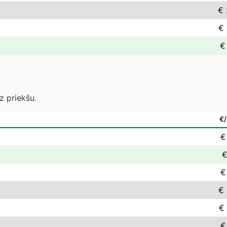
€ 
€ 
€
z priekšu.
€
€
€
€
€ 
€
€