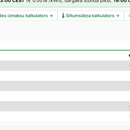
3
:00
CEST
(
€ 0.0018
/kWh),
dārgākā stunda plkst.
19
:00
des izmaksu kalkulators
→
🌡️
Siltumsūkņa kalkulators
→