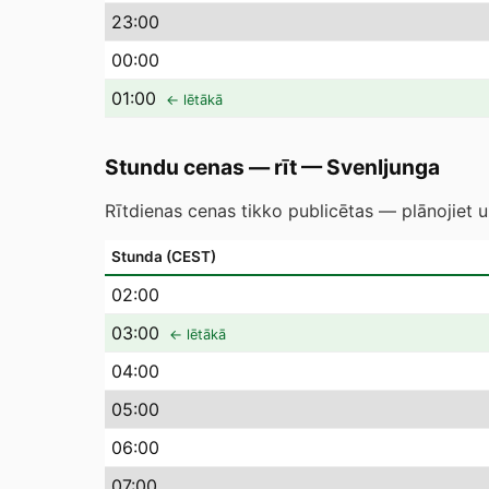
23
:00
00
:00
01
:00
← lētākā
Stundu cenas — rīt
—
Svenljunga
Rītdienas cenas tikko publicētas — plānojiet u
Stunda (CEST)
02
:00
03
:00
← lētākā
04
:00
05
:00
06
:00
07
:00