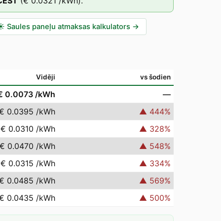
CEST
(
€ 0.0321
/kWh).
☀️
Saules paneļu atmaksas kalkulators
→
Vidēji
vs šodien
€ 0.0073
/kWh
—
€ 0.0395
/kWh
▲
444
%
€ 0.0310
/kWh
▲
328
%
€ 0.0470
/kWh
▲
548
%
€ 0.0315
/kWh
▲
334
%
€ 0.0485
/kWh
▲
569
%
€ 0.0435
/kWh
▲
500
%