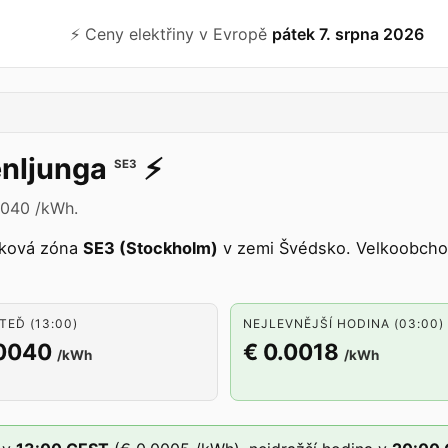
⚡️ Ceny elektřiny v Evropě
pátek 7. srpna 2026
nljunga
⚡️
SE3
0040 /kWh.
dková zóna
SE3 (Stockholm)
v zemi Švédsko. Velkoobchod
TEĎ (13:00)
NEJLEVNĚJŠÍ HODINA (03:00)
.0040
€ 0.0018
/kWh
/kWh