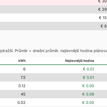
€ 30
€ 29
€ 15
€ 8
jdražší. Průměr = dnešní průměr. nejlevnější hodina plánová
kWh
Nejlevnější hodina
6
€ 0.01
7.5
€ 0.01
0.12
€ 0.00
45
€ 0.08
0.02
€ 0.00