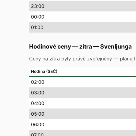
23
:00
00
:00
01
:00
Hodinové ceny — zítra
—
Svenljunga
Ceny na zítra byly právě zveřejněny — plánuj
Hodina (SEČ)
02
:00
03
:00
04
:00
05
:00
06
:00
07
:00