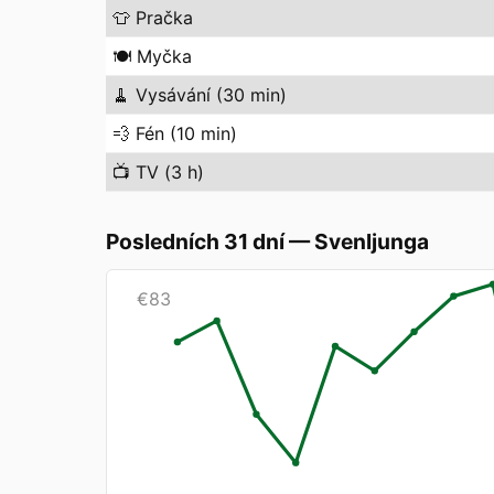
👕
Pračka
🍽️
Myčka
🧹
Vysávání (30 min)
💨
Fén (10 min)
📺
TV (3 h)
Posledních 31 dní
—
Svenljunga
€
83