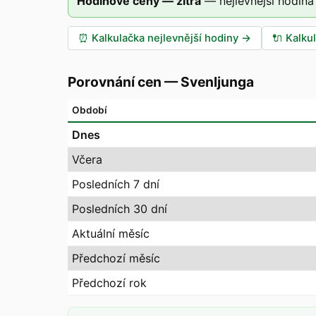
Hodinové ceny — zítra
—
nejlevnější hodina
⏰
Kalkulačka nejlevnější hodiny
→
🔌
Kalku
Porovnání cen
—
Svenljunga
Období
Dnes
Včera
Posledních 7 dní
Posledních 30 dní
Aktuální měsíc
Předchozí měsíc
Předchozí rok