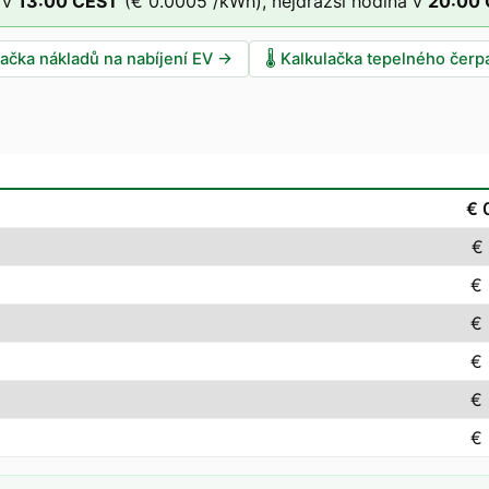
 v
13
:00
CEST
(
€ 0.0005
/kWh),
nejdražší hodina v
20
:00
lačka nákladů na nabíjení EV
→
🌡️
Kalkulačka tepelného čerp
€ 
€
€
€
€
€
€