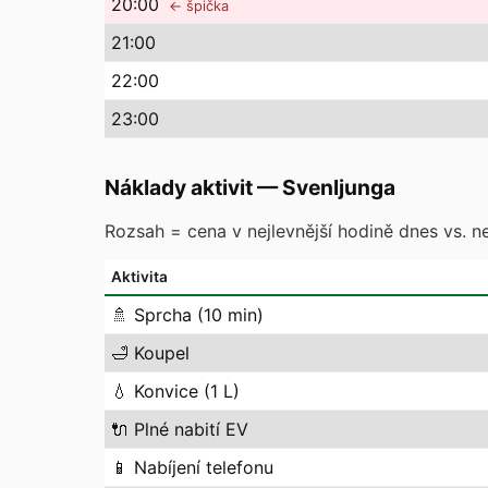
20
:00
← špička
21
:00
22
:00
23
:00
Náklady aktivit
—
Svenljunga
Rozsah = cena v nejlevnější hodině dnes vs. ne
Aktivita
🚿
Sprcha (10 min)
🛁
Koupel
💧
Konvice (1 L)
🔌
Plné nabití EV
📱
Nabíjení telefonu