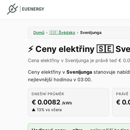
Domů
›
🇸🇪
Švédsko
›
Svenljunga
⚡️
Ceny elektřiny
🇸🇪
Sve
Cena elektřiny v Svenljunga je právě teď € 0.
Ceny elektřiny v
Svenljunga
stanovuje nabí
nejlevnější hodinou v 03:00.
DNEŠNÍ PRŮMĚR
PRÁVĚ 
€ 0.0082
€ 0
/kWh
▲ 13% vs včera