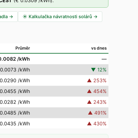
CEST
(
€ 0.0309
/kWh).
adla
→
☀️
Kalkulačka návratnosti solárů
→
Průměr
vs dnes
0.0082
/kWh
—
 0.0073
/kWh
▼
12
%
 0.0290
/kWh
▲
253
%
 0.0455
/kWh
▲
454
%
 0.0282
/kWh
▲
243
%
 0.0485
/kWh
▲
491
%
 0.0435
/kWh
▲
430
%