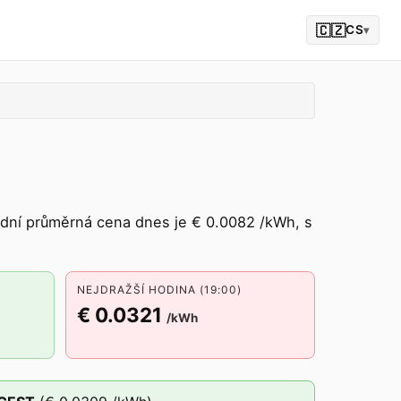
🇨🇿
CS
▾
ní průměrná cena dnes je € 0.0082 /kWh, s
NEJDRAŽŠÍ HODINA (19:00)
€ 0.0321
/kWh