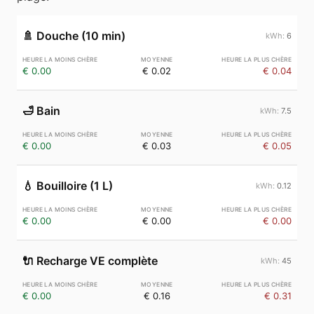
🚿
Douche (10 min)
6
€ 0.00
€ 0.02
€ 0.04
🛁
Bain
7.5
€ 0.00
€ 0.03
€ 0.05
💧
Bouilloire (1 L)
0.12
€ 0.00
€ 0.00
€ 0.00
🔌
Recharge VE complète
45
€ 0.00
€ 0.16
€ 0.31