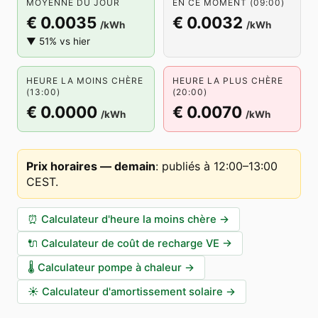
MOYENNE DU JOUR
EN CE MOMENT (09:00)
€ 0.0035
€ 0.0032
/kWh
/kWh
▼ 51% vs hier
HEURE LA MOINS CHÈRE
HEURE LA PLUS CHÈRE
(13:00)
(20:00)
€ 0.0000
€ 0.0070
/kWh
/kWh
Prix horaires — demain
:
publiés à 12:00–13:00
CEST
.
⏰
Calculateur d'heure la moins chère
→
🔌
Calculateur de coût de recharge VE
→
🌡️
Calculateur pompe à chaleur
→
☀️
Calculateur d'amortissement solaire
→