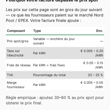
Les prix sur cette page sont en gros du jour suivant
— ce que les fournisseurs paient sur le marché Nord
Pool / EPEX. Votre facture finale ajoute :
Composant
Type
Env.
Variable — enchère du jour
Prix spot/gros
—
suivant
Taxe sur
€ 0.005 – 0.20
Par kWh
l'électricité
/kWh
€ 0.05 – 0.15
Frais de réseau
Par kWh + frais fixes
/kWh
TVA
Pourcentage du total
20 – 25 %
Marge
€ 0.005 – 0.05
Par kWh
fournisseur
/kWh
Règle empirique : ajoutez 30–60 % au prix spot pour
obtenir le prix final.