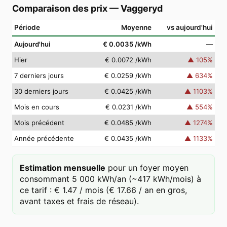
Comparaison des prix
—
Vaggeryd
Période
Moyenne
vs aujourd'hui
Aujourd'hui
€ 0.0035
/kWh
—
Hier
€ 0.0072
/kWh
▲
105
%
7 derniers jours
€ 0.0259
/kWh
▲
634
%
30 derniers jours
€ 0.0425
/kWh
▲
1103
%
Mois en cours
€ 0.0231
/kWh
▲
554
%
Mois précédent
€ 0.0485
/kWh
▲
1274
%
Année précédente
€ 0.0435
/kWh
▲
1133
%
Estimation mensuelle
pour un foyer moyen
consommant 5 000 kWh/an (~417 kWh/mois) à
ce tarif : € 1.47 / mois (€ 17.66 / an en gros,
avant taxes et frais de réseau).