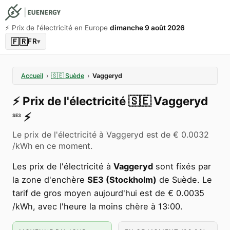
⚡️ Prix de l'électricité en Europe
dimanche 9 août 2026
🇫🇷
FR
▾
Accueil
›
🇸🇪
Suède
›
Vaggeryd
⚡️
Prix de l'électricité
🇸🇪
Vaggeryd
⚡️
SE3
Le prix de l'électricité à Vaggeryd est de € 0.0032
/kWh en ce moment.
Les prix de l'électricité à
Vaggeryd
sont fixés par
la zone d'enchère
SE3 (Stockholm)
de Suède. Le
tarif de gros moyen aujourd'hui est de € 0.0035
/kWh, avec l'heure la moins chère à 13:00.