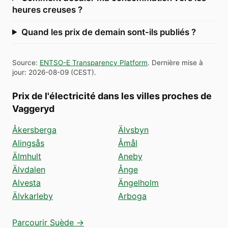
heures creuses ?
Quand les prix de demain sont-ils publiés ?
Source
:
ENTSO-E Transparency Platform
.
Dernière mise à
jour
:
2026-08-09
(
CEST
).
Prix de l'électricité dans les villes proches de
Vaggeryd
Åkersberga
Älvsbyn
Alingsås
Åmål
Älmhult
Aneby
Älvdalen
Ånge
Alvesta
Ängelholm
Älvkarleby
Arboga
Parcourir Suède →