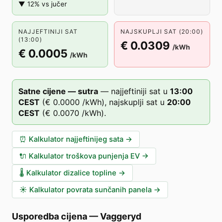
▼ 12% vs jučer
NAJJEFTINIJI SAT
NAJSKUPLJI SAT (20:00)
(13:00)
€ 0.0309
/kWh
€ 0.0005
/kWh
Satne cijene — sutra
—
najjeftiniji sat u
13
:00
CEST
(
€ 0.0000
/kWh),
najskuplji sat u
20
:00
CEST
(
€ 0.0070
/kWh).
⏰
Kalkulator najjeftinijeg sata
→
🔌
Kalkulator troškova punjenja EV
→
🌡️
Kalkulator dizalice topline
→
☀️
Kalkulator povrata sunčanih panela
→
Usporedba cijena
—
Vaggeryd