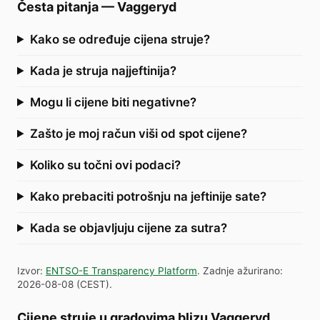
Česta pitanja
—
Vaggeryd
Kako se određuje cijena struje?
Kada je struja najjeftinija?
Mogu li cijene biti negativne?
Zašto je moj račun viši od spot cijene?
Koliko su točni ovi podaci?
Kako prebaciti potrošnju na jeftinije sate?
Kada se objavljuju cijene za sutra?
Izvor
:
ENTSO-E Transparency Platform
.
Zadnje ažurirano
:
2026-08-08
(
CEST
).
Cijene struje u gradovima blizu Vaggeryd