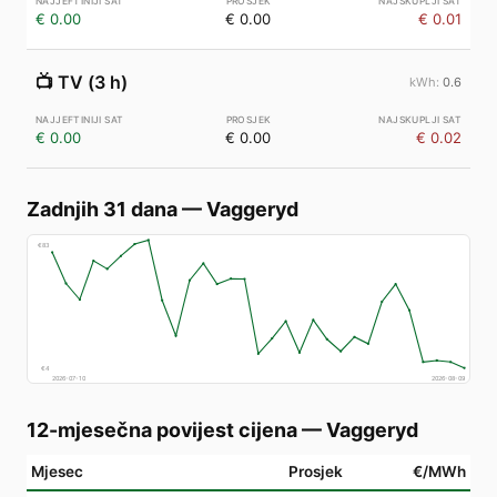
€ 0.00
€ 0.00
€ 0.01
📺
TV (3 h)
0.6
€ 0.00
€ 0.00
€ 0.02
Zadnjih 31 dana
—
Vaggeryd
€
83
€
4
2026-07-10
2026-08-09
12-mjesečna povijest cijena
—
Vaggeryd
Mjesec
Prosjek
€/MWh