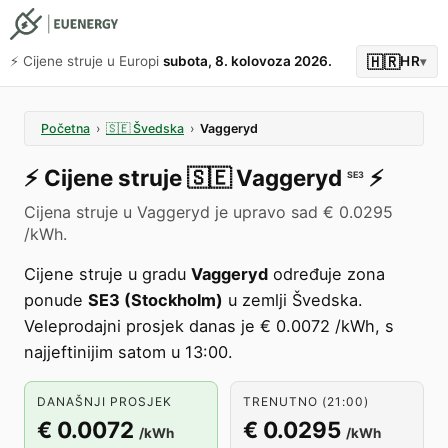
🇭🇷
⚡️ Cijene struje u Europi
subota, 8. kolovoza 2026.
HR
▾
Početna
›
🇸🇪
Švedska
›
Vaggeryd
⚡️
Cijene struje
🇸🇪
Vaggeryd
⚡️
SE3
Cijena struje u Vaggeryd je upravo sad € 0.0295
/kWh.
Cijene struje u gradu
Vaggeryd
određuje zona
ponude
SE3 (Stockholm)
u zemlji Švedska.
Veleprodajni prosjek danas je € 0.0072 /kWh, s
najjeftinijim satom u 13:00.
DANAŠNJI PROSJEK
TRENUTNO (21:00)
€ 0.0072
€ 0.0295
/kWh
/kWh