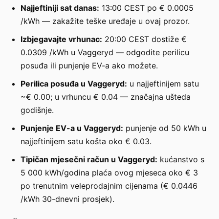
Najjeftiniji sat danas:
13:00 CEST po € 0.0005
/kWh — zakažite teške uređaje u ovaj prozor.
Izbjegavajte vrhunac:
20:00 CEST dostiže €
0.0309 /kWh u Vaggeryd — odgodite perilicu
posuđa ili punjenje EV-a ako možete.
Perilica posuđa u Vaggeryd:
u najjeftinijem satu
~€ 0.00; u vrhuncu € 0.04 — značajna ušteda
godišnje.
Punjenje EV-a u Vaggeryd:
punjenje od 50 kWh u
najjeftinijem satu košta oko € 0.03.
Tipičan mjesečni račun u Vaggeryd:
kućanstvo s
5 000 kWh/godina plaća ovog mjeseca oko € 3
po trenutnim veleprodajnim cijenama (€ 0.0446
/kWh 30-dnevni prosjek).