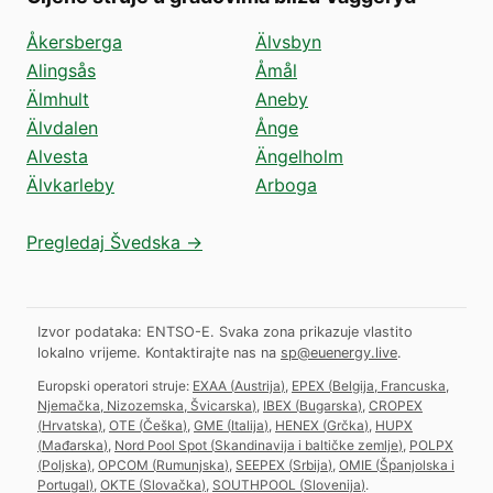
Åkersberga
Älvsbyn
Alingsås
Åmål
Älmhult
Aneby
Älvdalen
Ånge
Alvesta
Ängelholm
Älvkarleby
Arboga
Pregledaj Švedska →
Izvor podataka: ENTSO-E. Svaka zona prikazuje vlastito
lokalno vrijeme.
Kontaktirajte nas na
sp@euenergy.live
.
Europski operatori struje:
EXAA
(
Austrija
)
,
EPEX
(
Belgija, Francuska,
Njemačka, Nizozemska, Švicarska
)
,
IBEX
(
Bugarska
)
,
CROPEX
(
Hrvatska
)
,
OTE
(
Češka
)
,
GME
(
Italija
)
,
HENEX
(
Grčka
)
,
HUPX
(
Mađarska
)
,
Nord Pool Spot
(
Skandinavija i baltičke zemlje
)
,
POLPX
(
Poljska
)
,
OPCOM
(
Rumunjska
)
,
SEEPEX
(
Srbija
)
,
OMIE
(
Španjolska i
Portugal
)
,
OKTE
(
Slovačka
)
,
SOUTHPOOL
(
Slovenija
)
.