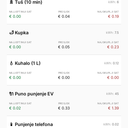
🚿
Tuš (10 min)
6
€ 0.00
€ 0.04
€ 0.19
🛁
Kupka
7.5
€ 0.00
€ 0.05
€ 0.23
💧
Kuhalo (1 L)
0.12
€ 0.00
€ 0.00
€ 0.00
🔌
Puno punjenje EV
45
€ 0.02
€ 0.33
€ 1.39
📱
Punjenje telefona
0.02