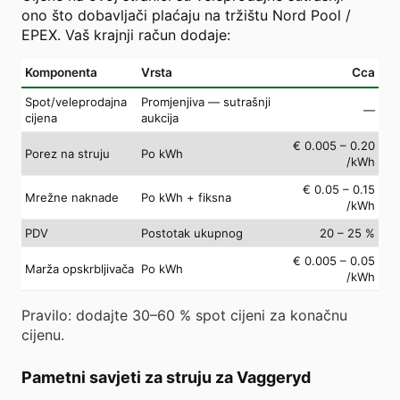
ono što dobavljači plaćaju na tržištu Nord Pool /
EPEX. Vaš krajnji račun dodaje:
Komponenta
Vrsta
Cca
Spot/veleprodajna
Promjenjiva — sutrašnji
—
cijena
aukcija
€ 0.005 – 0.20
Porez na struju
Po kWh
/kWh
€ 0.05 – 0.15
Mrežne naknade
Po kWh + fiksna
/kWh
PDV
Postotak ukupnog
20 – 25 %
€ 0.005 – 0.05
Marža opskrbljivača
Po kWh
/kWh
Pravilo: dodajte 30–60 % spot cijeni za konačnu
cijenu.
Pametni savjeti za struju za Vaggeryd