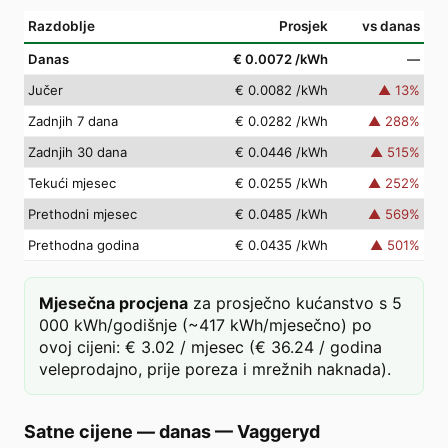
Razdoblje
Prosjek
vs danas
Danas
€ 0.0072
/kWh
—
Jučer
€ 0.0082
/kWh
▲
13
%
Zadnjih 7 dana
€ 0.0282
/kWh
▲
288
%
Zadnjih 30 dana
€ 0.0446
/kWh
▲
515
%
Tekući mjesec
€ 0.0255
/kWh
▲
252
%
Prethodni mjesec
€ 0.0485
/kWh
▲
569
%
Prethodna godina
€ 0.0435
/kWh
▲
501
%
Mjesečna procjena
za prosječno kućanstvo s 5
000 kWh/godišnje (~417 kWh/mjesečno) po
ovoj cijeni: € 3.02 / mjesec (€ 36.24 / godina
veleprodajno, prije poreza i mrežnih naknada).
Satne cijene — danas
—
Vaggeryd