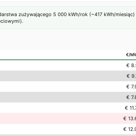
rstwa zużywającego 5 000 kWh/rok (~417 kWh/miesiąc) prz
eciowymi).
€/M
€ 8.
€ 9.
€ 7.
€ 7.
€ 11
€ 13.
€ 12.