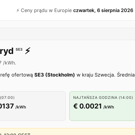
⚡️ Ceny prądu w Europie
czwartek, 6 sierpnia 2026
ryd
⚡️
SE3
7 /kWh.
trefę ofertową
SE3 (Stockholm)
w kraju Szwecja. Średnia
(07:00)
NAJTAŃSZA GODZINA (14:00)
0137
€ 0.0021
/kWh
/kWh