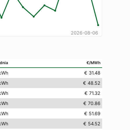
2026-08-06
dnia
€/MWh
kWh
€ 31.48
kWh
€ 48.52
kWh
€ 71.32
kWh
€ 70.86
kWh
€ 51.69
kWh
€ 54.52