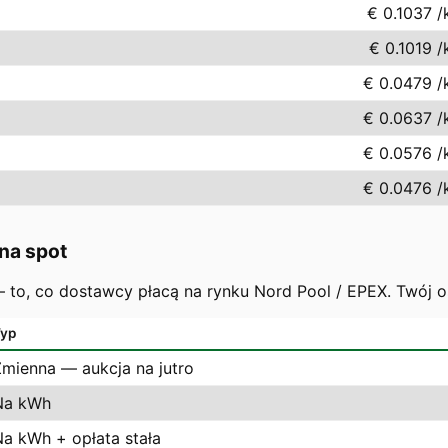
€ 0.1037
/
€ 0.1019
/
€ 0.0479
/
€ 0.0637
/
€ 0.0576
/
€ 0.0476
/
na spot
 — to, co dostawcy płacą na rynku Nord Pool / EPEX. Twój 
yp
Zmienna — aukcja na jutro
Na kWh
Na kWh + opłata stała