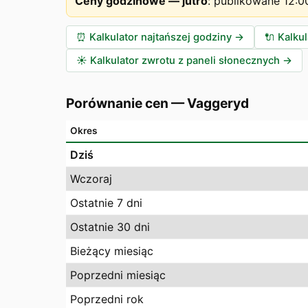
Ceny godzinowe — jutro
:
publikowane 12:0
⏰
Kalkulator najtańszej godziny
→
🔌
Kalku
☀️
Kalkulator zwrotu z paneli słonecznych
→
Porównanie cen
—
Vaggeryd
Okres
Dziś
Wczoraj
Ostatnie 7 dni
Ostatnie 30 dni
Bieżący miesiąc
Poprzedni miesiąc
Poprzedni rok