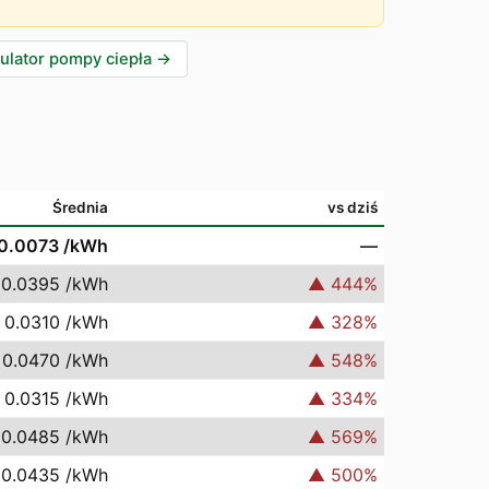
ulator pompy ciepła
→
Średnia
vs dziś
0.0073
/kWh
—
 0.0395
/kWh
▲
444
%
 0.0310
/kWh
▲
328
%
 0.0470
/kWh
▲
548
%
 0.0315
/kWh
▲
334
%
 0.0485
/kWh
▲
569
%
 0.0435
/kWh
▲
500
%