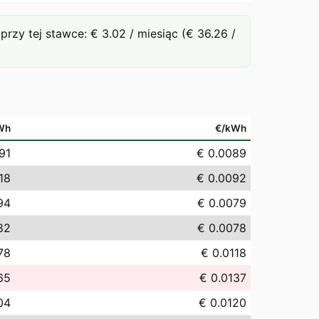
y tej stawce: € 3.02 / miesiąc (€ 36.26 /
Wh
€/kWh
91
€ 0.0089
18
€ 0.0092
94
€ 0.0079
82
€ 0.0078
.78
€ 0.0118
65
€ 0.0137
04
€ 0.0120