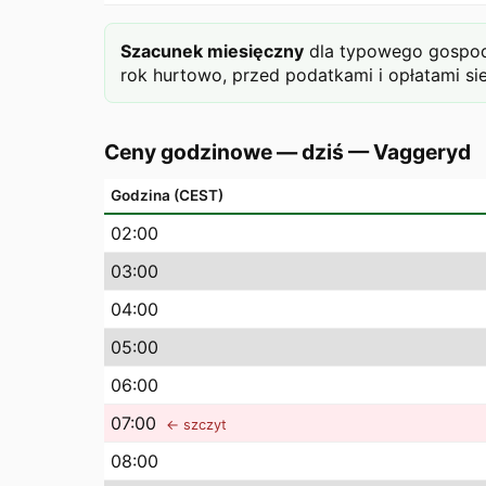
Szacunek miesięczny
dla typowego gospoda
rok hurtowo, przed podatkami i opłatami si
Ceny godzinowe — dziś
—
Vaggeryd
Godzina (CEST)
02
:00
03
:00
04
:00
05
:00
06
:00
07
:00
← szczyt
08
:00