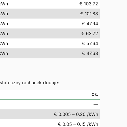
kWh
€ 103.72
kWh
€ 101.88
kWh
€ 47.94
kWh
€ 63.72
kWh
€ 57.64
kWh
€ 47.63
ostateczny rachunek dodaje:
Ok.
—
€ 0.005 – 0.20 /kWh
€ 0.05 – 0.15 /kWh