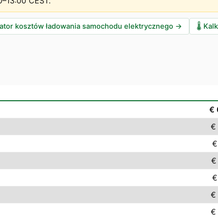
0–13:00 CEST
.
lator kosztów ładowania samochodu elektrycznego
→
🌡️
Kalk
€ 
€
€
€
€
€
€