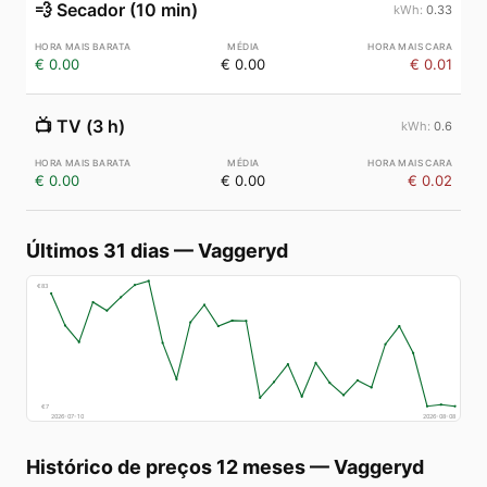
💨
Secador (10 min)
0.33
€ 0.00
€ 0.00
€ 0.01
📺
TV (3 h)
0.6
€ 0.00
€ 0.00
€ 0.02
Últimos 31 dias
—
Vaggeryd
€
83
€
7
2026-07-10
2026-08-08
Histórico de preços 12 meses
—
Vaggeryd