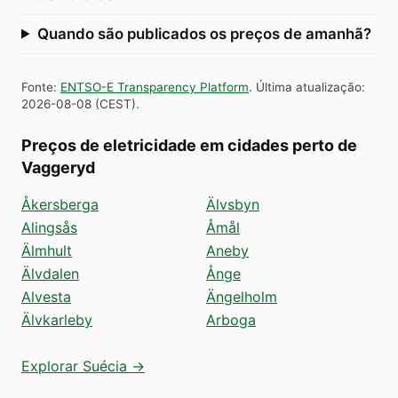
Quando são publicados os preços de amanhã?
Fonte
:
ENTSO-E Transparency Platform
.
Última atualização
:
2026-08-08
(
CEST
).
Preços de eletricidade em cidades perto de
Vaggeryd
Åkersberga
Älvsbyn
Alingsås
Åmål
Älmhult
Aneby
Älvdalen
Ånge
Alvesta
Ängelholm
Älvkarleby
Arboga
Explorar Suécia →