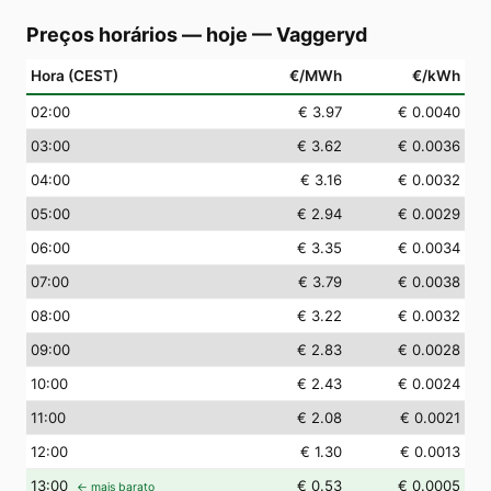
Preços horários — hoje
—
Vaggeryd
Hora (CEST)
€/MWh
€/kWh
02
:00
€ 3.97
€ 0.0040
03
:00
€ 3.62
€ 0.0036
04
:00
€ 3.16
€ 0.0032
05
:00
€ 2.94
€ 0.0029
06
:00
€ 3.35
€ 0.0034
07
:00
€ 3.79
€ 0.0038
08
:00
€ 3.22
€ 0.0032
09
:00
€ 2.83
€ 0.0028
10
:00
€ 2.43
€ 0.0024
11
:00
€ 2.08
€ 0.0021
12
:00
€ 1.30
€ 0.0013
13
:00
€ 0.53
€ 0.0005
← mais barato