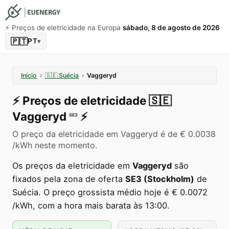
⚡️ Preços de eletricidade na Europa
sábado, 8 de agosto de 2026
🇵🇹
PT
▾
Início
›
🇸🇪
Suécia
›
Vaggeryd
⚡️
Preços de eletricidade
🇸🇪
Vaggeryd
⚡️
SE3
O preço da eletricidade em Vaggeryd é de € 0.0038
/kWh neste momento.
Os preços da eletricidade em
Vaggeryd
são
fixados pela zona de oferta
SE3 (Stockholm)
de
Suécia. O preço grossista médio hoje é € 0.0072
/kWh, com a hora mais barata às 13:00.