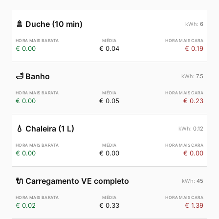
🚿
Duche (10 min)
6
€ 0.00
€ 0.04
€ 0.19
🛁
Banho
7.5
€ 0.00
€ 0.05
€ 0.23
💧
Chaleira (1 L)
0.12
€ 0.00
€ 0.00
€ 0.00
🔌
Carregamento VE completo
45
€ 0.02
€ 0.33
€ 1.39