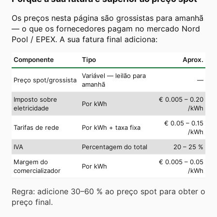
Os preços nesta página são grossistas para amanhã
— o que os fornecedores pagam no mercado Nord
Pool / EPEX. A sua fatura final adiciona:
Componente
Tipo
Aprox.
Variável — leilão para
Preço spot/grossista
—
amanhã
Imposto sobre
€ 0.005 – 0.20
Por kWh
eletricidade
/kWh
€ 0.05 – 0.15
Tarifas de rede
Por kWh + taxa fixa
/kWh
IVA
Percentagem do total
20 – 25 %
Margem do
€ 0.005 – 0.05
Por kWh
comercializador
/kWh
Regra: adicione 30–60 % ao preço spot para obter o
preço final.