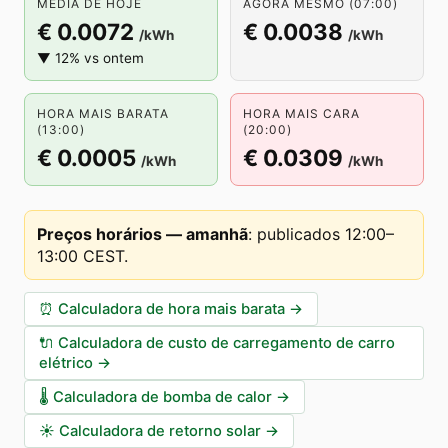
MÉDIA DE HOJE
AGORA MESMO (07:00)
€ 0.0072
€ 0.0038
/kWh
/kWh
▼ 12% vs ontem
HORA MAIS BARATA
HORA MAIS CARA
(13:00)
(20:00)
€ 0.0005
€ 0.0309
/kWh
/kWh
Preços horários — amanhã
:
publicados 12:00–
13:00 CEST
.
⏰
Calculadora de hora mais barata
→
🔌
Calculadora de custo de carregamento de carro
elétrico
→
🌡️
Calculadora de bomba de calor
→
☀️
Calculadora de retorno solar
→