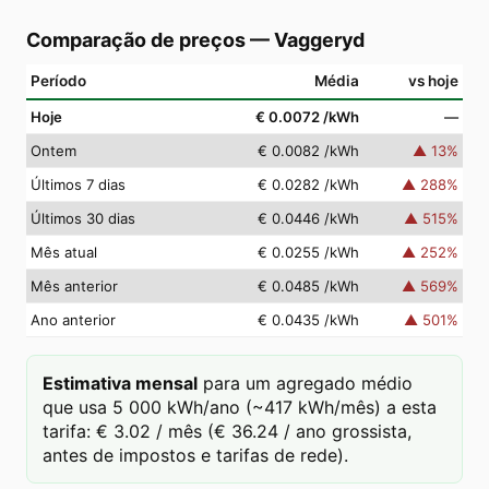
Comparação de preços
—
Vaggeryd
Período
Média
vs hoje
Hoje
€ 0.0072
/kWh
—
Ontem
€ 0.0082
/kWh
▲
13
%
Últimos 7 dias
€ 0.0282
/kWh
▲
288
%
Últimos 30 dias
€ 0.0446
/kWh
▲
515
%
Mês atual
€ 0.0255
/kWh
▲
252
%
Mês anterior
€ 0.0485
/kWh
▲
569
%
Ano anterior
€ 0.0435
/kWh
▲
501
%
Estimativa mensal
para um agregado médio
que usa 5 000 kWh/ano (~417 kWh/mês) a esta
tarifa: € 3.02 / mês (€ 36.24 / ano grossista,
antes de impostos e tarifas de rede).