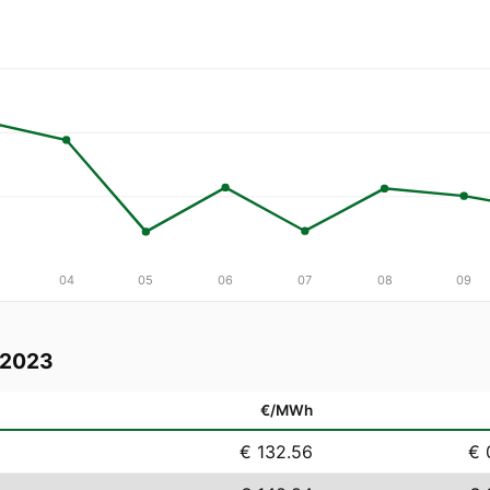
04
05
06
07
08
09
 2023
€/MWh
€ 132.56
€ 