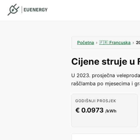
Početna
›
🇫🇷
Francuska
›
2
Cijene struje 
U 2023. prosječna veleprodaj
raščlamba po mjesecima i gra
GODIŠNJI PROSJEK
€ 0.0973
/kWh