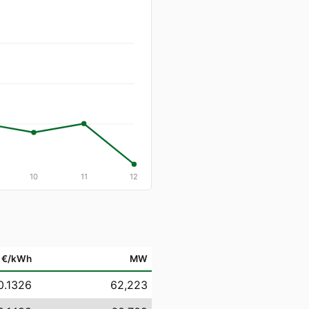
10
11
12
€/kWh
MW
0.1326
62,223