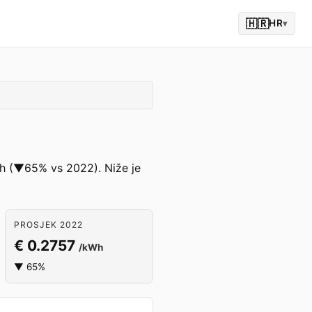
🇭🇷
HR
▾
kWh (▼65% vs 2022). Niže je
PROSJEK 2022
€ 0.2757
/kWh
▼ 65%