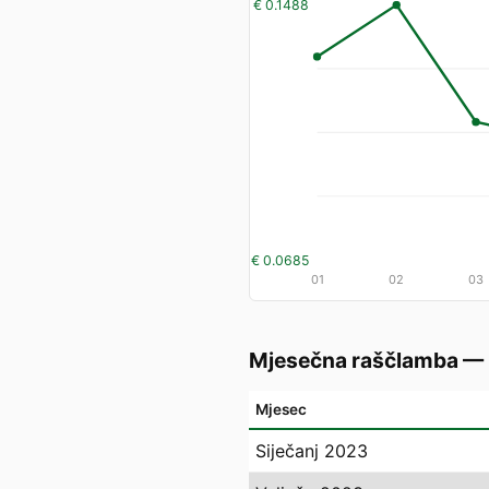
€ 0.1488
€ 0.0685
01
02
03
Mjesečna raščlamba —
Mjesec
Siječanj 2023