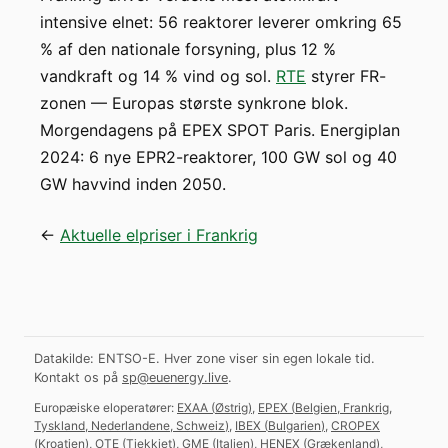
intensive elnet: 56 reaktorer leverer omkring 65
% af den nationale forsyning, plus 12 %
vandkraft og 14 % vind og sol.
RTE
styrer FR-
zonen — Europas største synkrone blok.
Morgendagens på EPEX SPOT Paris. Energiplan
2024: 6 nye EPR2-reaktorer, 100 GW sol og 40
GW havvind inden 2050.
←
Aktuelle elpriser i Frankrig
Datakilde: ENTSO-E. Hver zone viser sin egen lokale tid.
Kontakt os på
sp@euenergy.live
.
Europæiske eloperatører:
EXAA
(
Østrig
)
,
EPEX
(
Belgien, Frankrig,
Tyskland, Nederlandene, Schweiz
)
,
IBEX
(
Bulgarien
)
,
CROPEX
(
Kroatien
)
,
OTE
(
Tjekkiet
)
,
GME
(
Italien
)
,
HENEX
(
Grækenland
)
,