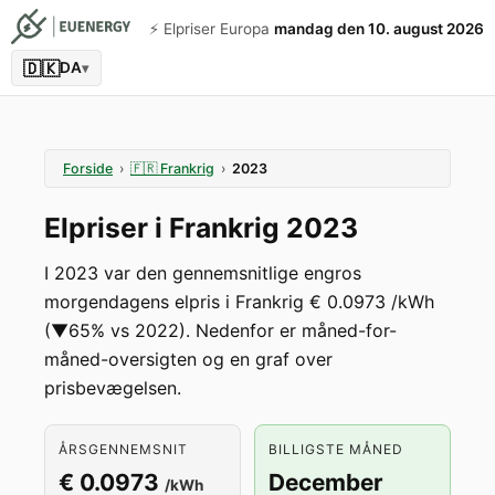
⚡️ Elpriser Europa
mandag den 10. august 2026
🇩🇰
DA
▾
Forside
›
🇫🇷
Frankrig
›
2023
Elpriser i Frankrig 2023
I 2023 var den gennemsnitlige engros
morgendagens elpris i Frankrig € 0.0973 /kWh
(▼65% vs 2022). Nedenfor er måned-for-
måned-oversigten og en graf over
prisbevægelsen.
ÅRSGENNEMSNIT
BILLIGSTE MÅNED
€ 0.0973
December
/kWh