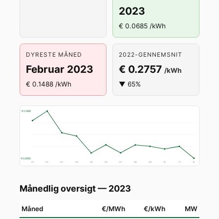
2023
€ 0.0685 /kWh
DYRESTE MÅNED
2022-GENNEMSNIT
Februar 2023
€ 0.2757
/kWh
€ 0.1488 /kWh
▼ 65%
€ 0.1488
€ 0.0685
01
02
03
04
05
06
07
08
09
10
11
12
Månedlig oversigt — 2023
Måned
€/MWh
€/kWh
MW