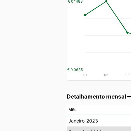
€ 0.1488
€ 0.0685
01
02
03
Detalhamento mensal 
Mês
Janeiro 2023