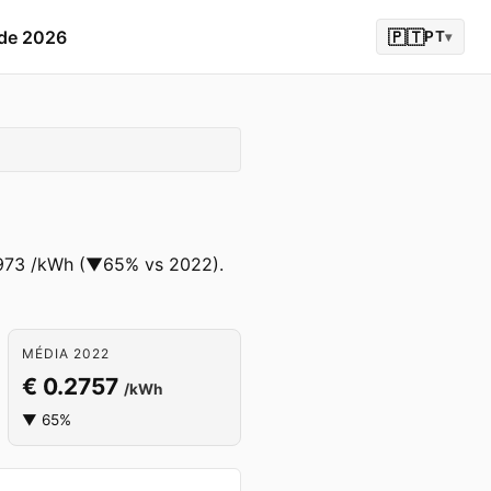
 de 2026
🇵🇹
PT
▾
.0973 /kWh (▼65% vs 2022).
MÉDIA 2022
€ 0.2757
/kWh
▼ 65%