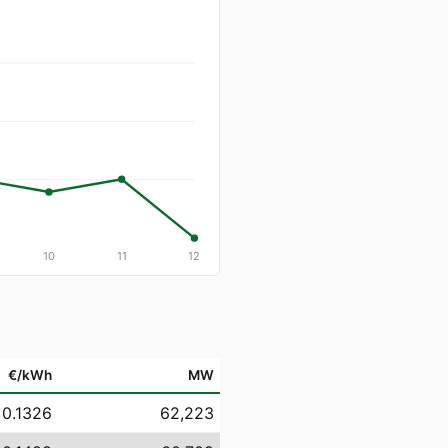
10
11
12
€/kWh
MW
 0.1326
62,223