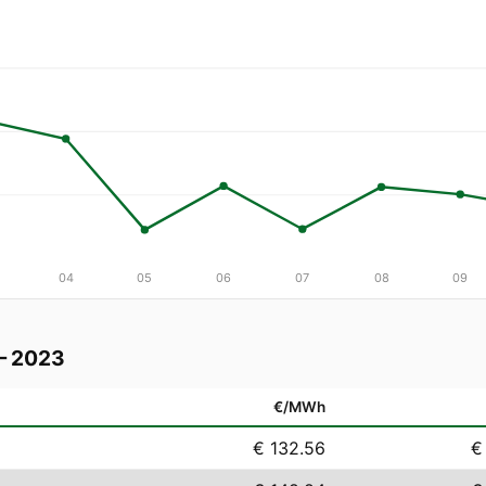
04
05
06
07
08
09
— 2023
€/MWh
€ 132.56
€