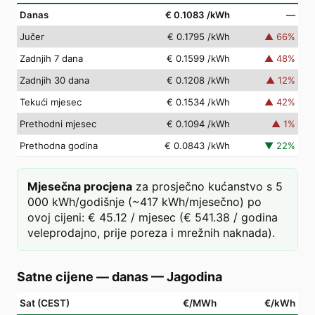
Danas
€ 0.1083
/kWh
—
Jučer
€ 0.1795
/kWh
▲
66
%
Zadnjih 7 dana
€ 0.1599
/kWh
▲
48
%
Zadnjih 30 dana
€ 0.1208
/kWh
▲
12
%
Tekući mjesec
€ 0.1534
/kWh
▲
42
%
Prethodni mjesec
€ 0.1094
/kWh
▲
1
%
Prethodna godina
€ 0.0843
/kWh
▼
22
%
Mjesečna procjena
za prosječno kućanstvo s 5
000 kWh/godišnje (~417 kWh/mjesečno) po
ovoj cijeni: € 45.12 / mjesec (€ 541.38 / godina
veleprodajno, prije poreza i mrežnih naknada).
Satne cijene — danas
—
Jagodina
Sat (CEST)
€/MWh
€/kWh