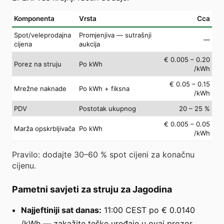
Komponenta
Vrsta
Cca
Spot/veleprodajna
Promjenjiva — sutrašnji
—
cijena
aukcija
€ 0.005 – 0.20
Porez na struju
Po kWh
/kWh
€ 0.05 – 0.15
Mrežne naknade
Po kWh + fiksna
/kWh
PDV
Postotak ukupnog
20 – 25 %
€ 0.005 – 0.05
Marža opskrbljivača
Po kWh
/kWh
Pravilo: dodajte 30–60 % spot cijeni za konačnu
cijenu.
Pametni savjeti za struju za Jagodina
Najjeftiniji sat danas:
11:00 CEST po € 0.0140
/kWh — zakažite teške uređaje u ovaj prozor.