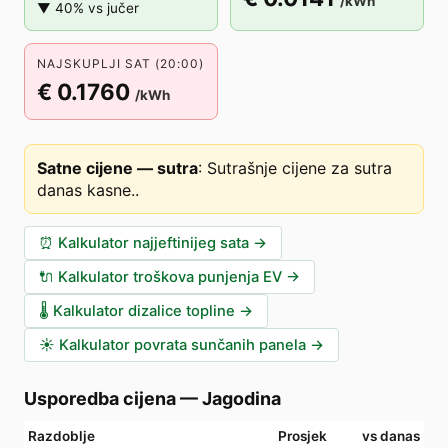
/kWh
▼ 40% vs jučer
NAJSKUPLJI SAT (20:00)
€ 0.1760
/kWh
Satne cijene — sutra
:
Sutrašnje cijene za sutra
danas kasne.
.
⏰
Kalkulator najjeftinijeg sata
→
🔌
Kalkulator troškova punjenja EV
→
🌡️
Kalkulator dizalice topline
→
☀️
Kalkulator povrata sunčanih panela
→
Usporedba cijena
—
Jagodina
Razdoblje
Prosjek
vs danas