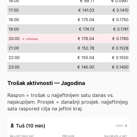
16
:00
€ 99.71
€ 0.0997
17
:00
€ 141.03
€ 0.1410
18
:00
€ 175.04
€ 0.1750
19
:00
€ 174.13
€ 0.1741
20
:00
€ 176.04
€ 0.1760
← vrhunac
21
:00
€ 152.78
€ 0.1528
22
:00
€ 155.04
€ 0.1550
23
:00
€ 140.00
€ 0.1400
Trošak aktivnosti
—
Jagodina
Raspon = trošak u najjeftinijem satu danas vs.
najskupljem. Prosjek = današnji prosjek. najjeftinijeg
sata raspored cilja na jeftini kraj.
🚿
Tuš (10 min)
6