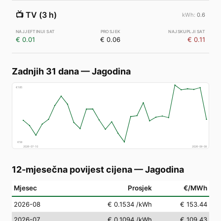
📺
TV (3 h)
0.6
€ 0.01
€ 0.06
€ 0.11
Zadnjih 31 dana
—
Jagodina
€
185
€
58
2026-07-10
2026-08-08
12-mjesečna povijest cijena
—
Jagodina
Mjesec
Prosjek
€/MWh
2026-08
€ 0.1534
/kWh
€ 153.44
2026-07
€ 0.1094
/kWh
€ 109.43