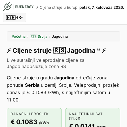
⚡️ Cijene struje u Europi
petak, 7. kolovoza 2026.
🇭🇷
HR
▾
Početna
›
🇷🇸
Srbija
›
Jagodina
⚡️
Cijene struje
🇷🇸
Jagodina
⚡️
RS
Live sutrašnji veleprodajne cijene za
Jagodinaopslužuje zona RS .
Cijene struje u gradu
Jagodina
određuje zona
ponude
Serbia
u zemlji Srbija. Veleprodajni prosjek
danas je € 0.1083 /kWh, s najjeftinijim satom u
11:00.
DANAŠNJI PROSJEK
NAJJEFTINIJI SAT
(11:00)
€ 0.1083
/kWh
€ 0.0141