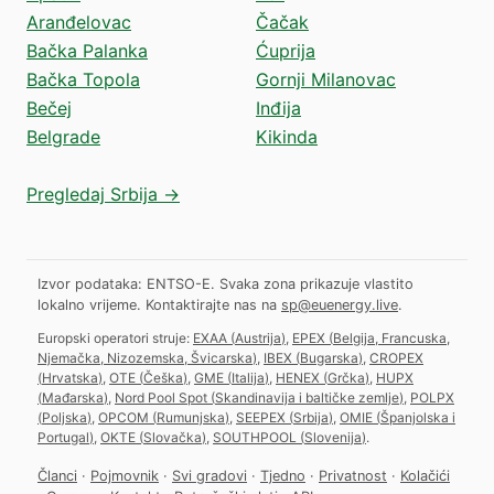
Aranđelovac
Čačak
Bačka Palanka
Ćuprija
Bačka Topola
Gornji Milanovac
Bečej
Inđija
Belgrade
Kikinda
Pregledaj Srbija →
Izvor podataka: ENTSO-E. Svaka zona prikazuje vlastito
lokalno vrijeme.
Kontaktirajte nas na
sp@euenergy.live
.
Europski operatori struje:
EXAA
(
Austrija
)
,
EPEX
(
Belgija, Francuska,
Njemačka, Nizozemska, Švicarska
)
,
IBEX
(
Bugarska
)
,
CROPEX
(
Hrvatska
)
,
OTE
(
Češka
)
,
GME
(
Italija
)
,
HENEX
(
Grčka
)
,
HUPX
(
Mađarska
)
,
Nord Pool Spot
(
Skandinavija i baltičke zemlje
)
,
POLPX
(
Poljska
)
,
OPCOM
(
Rumunjska
)
,
SEEPEX
(
Srbija
)
,
OMIE
(
Španjolska i
Portugal
)
,
OKTE
(
Slovačka
)
,
SOUTHPOOL
(
Slovenija
)
.
Članci
·
Pojmovnik
·
Svi gradovi
·
Tjedno
·
Privatnost
·
Kolačići