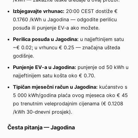
Izbjegavajte vrhunac:
20:00 CEST dostiže €
0.1760 /kWh u Jagodina — odgodite perilicu
posuđa ili punjenje EV-a ako možete.
Perilica posuđa u Jagodina:
u najjeftinijem satu
~€ 0.02; u vrhuncu € 0.25 — značajna ušteda
godišnje.
Punjenje EV-a u Jagodina:
punjenje od 50 kWh u
najjeftinijem satu košta oko € 0.70.
Tipičan mjesečni račun u Jagodina:
kućanstvo s
5 000 kWh/godina plaća ovog mjeseca oko € 45
po trenutnim veleprodajnim cijenama (€ 0.1208
/kWh 30-dnevni prosjek).
Česta pitanja
—
Jagodina